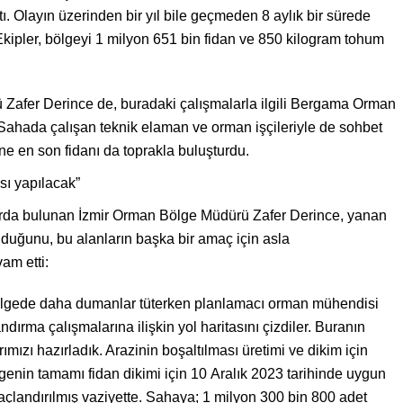
tı. Olayın üzerinden bir yıl bile geçmeden 8 aylık bir sürede
. Ekipler, bölgeyi 1 milyon 651 bin fidan ve 850 kilogram tohum
 Zafer Derince de, buradaki çalışmalarla ilgili Bergama Orman
 Sahada çalışan teknik elaman ve orman işçileriyle de sohbet
e en son fidanı da toprakla buluşturdu.
sı yapılacak”
larda bulunan İzmir Orman Bölge Müdürü Zafer Derince, yanan
duğunu, bu alanların başka bir amaç için asla
am etti:
ölgede daha dumanlar tüterken planlamacı orman mühendisi
ırma çalışmalarına ilişkin yol haritasını çizdiler. Buranın
ımızı hazırladık. Arazinin boşaltılması üretimi ve dikim için
genin tamamı fidan dikimi için 10 Aralık 2023 tarihinde uygun
ğaçlandırılmış vaziyette. Sahaya; 1 milyon 300 bin 800 adet