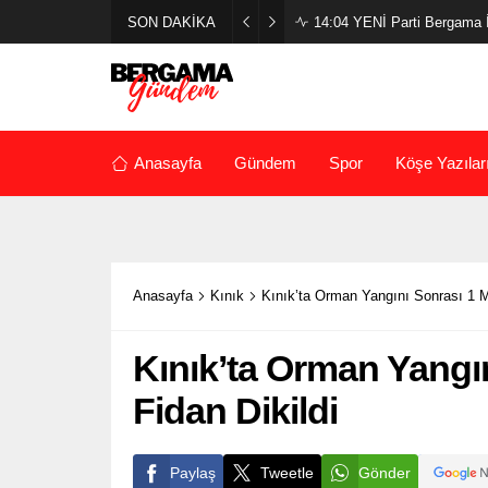
SON DAKİKA
14:04
YENİ Parti Bergama İl
Anasayfa
Gündem
Spor
Köşe Yazılar
Anasayfa
Kınık
Kınık’ta Orman Yangını Sonrası 1 Mi
Kınık’ta Orman Yangı
Fidan Dikildi
Paylaş
Tweetle
Gönder