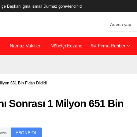
çe Başkanlığına İsmail Durmaz görevlendirildi
ı
Namaz Vakitleri
Nöbetçi Eczane
Firma Rehberi
lyon 651 Bin Fidan Dikildi
nı Sonrası 1 Milyon 651 Bin
ABONE OL