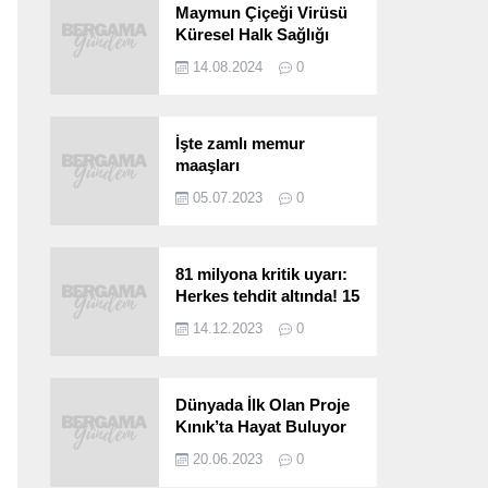
Maymun Çiçeği Virüsü
Küresel Halk Sağlığı
Acil Durumu Olarak İlan
14.08.2024
0
Edildi
İşte zamlı memur
maaşları
05.07.2023
0
81 milyona kritik uyarı:
Herkes tehdit altında! 15
saniyede bulaşıyor, 30
14.12.2023
0
kat hızlı yayılıyor…
Dünyada İlk Olan Proje
Kınık’ta Hayat Buluyor
20.06.2023
0