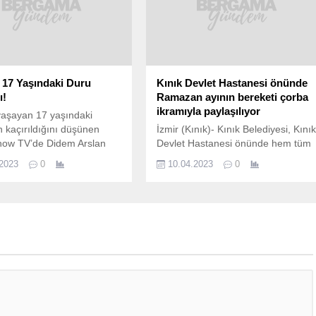
a 17 Yaşındaki Duru
Kınık Devlet Hastanesi önünde
ı!
Ramazan ayının bereketi çorba
ikramıyla paylaşılıyor
yaşayan 17 yaşındaki
 kaçırıldığını düşünen
İzmir (Kınık)- Kınık Belediyesi, Kını
Show TV’de Didem Arslan
Devlet Hastanesi önünde hem tüm
la Vazgeçme programına
hastane personeline hem de hasta
.2023
0
10.04.2023
0
ldular. Programda konuşan
ve hasta yakınlarına Ramazan
kınları olduğu “Eren” adında
ayının başından beri içlerini
fından kaçıldığını söyledi.
ısıtacak sıcak çorba dağıtıyor.
iddiasına göre Duru, dedesi
Başkan Doğruer’in koordinesinde
fona görüşmüş ve ağlayarak
yine Kınık Belediyesi bünyesinde
eni buradan alın.”
olan SAYEM (Sağlıklı Yaşam ve
nümüzdeki günlerde neler
Eğitim Merkezi) gibi noktalarda da
hep beraber göreceğiz.
yılın belli zamanlarında sıcak çorba
ikramı...