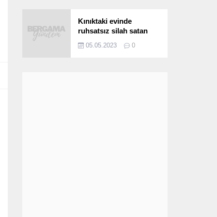
Kınıktaki evinde
ruhsatsız silah satan
şüpheli yakalandı
05.05.2023
0