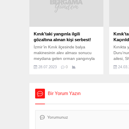
Kınık’taki yangınla ilgili
Kınık’t
gözaltına alınan kişi serbest!
Kaçırıld
İzmir’in Kınık ilçesinde balya
Kınıkta 
makinesinin alev alması sonucu
Duru’nun
meydana gelen orman yangınıyla
ailesi, 
ilgili gözaltına alınan vatandaş,
Yılmaz’
28.07.2023
0
24.03
jandarmadaki işlemlerinin ardından
konuk o
sevk edildiği mahkemece adli
aile, ya
kontrol şartıyla serbest kaldı. Öte
biri tara
yandan ekiplerin cansiparene görev
Ailenin 
aldığı ve sabah saatlerinde kontrol
ile tele
Bir Yorum Yazın
altına alınan yangın anında,
“gelip b
Balaban, Karatekeli, Çiftlikköy ve
demiş.Ö
Sucahlı mahallelerinde yaşayan
olacak, 
toplam 588...