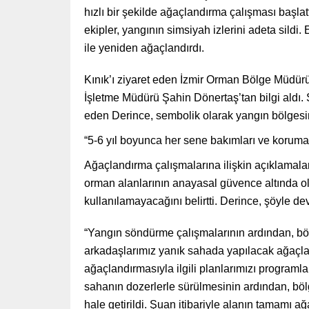
hızlı bir şekilde ağaçlandırma çalışması başlat
ekipler, yangının simsiyah izlerini adeta sildi
ile yeniden ağaçlandırdı.
Kınık’ı ziyaret eden İzmir Orman Bölge Müdürü
İşletme Müdürü Şahin Dönertaş’tan bilgi aldı.
eden Derince, sembolik olarak yangın bölgesin
“5-6 yıl boyunca her sene bakımları ve koruma
Ağaçlandırma çalışmalarına ilişkin açıklama
orman alanlarının anayasal güvence altında ol
kullanılamayacağını belirtti. Derince, şöyle dev
“Yangın söndürme çalışmalarının ardından, b
arkadaşlarımız yanık sahada yapılacak ağaçland
ağaçlandırmasıyla ilgili planlarımızı programlar
sahanın dozerlerle sürülmesinin ardından, böl
hale getirildi. Şuan itibariyle alanın tamamı a