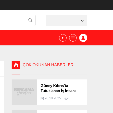
İzmir,
36
°C
Açık
ÇOK OKUNAN HABERLER
Güney Kıbrıs’ta
Tutuklanan İş İnsanı
Bergamalı Çıktı!
26.10.2025
0