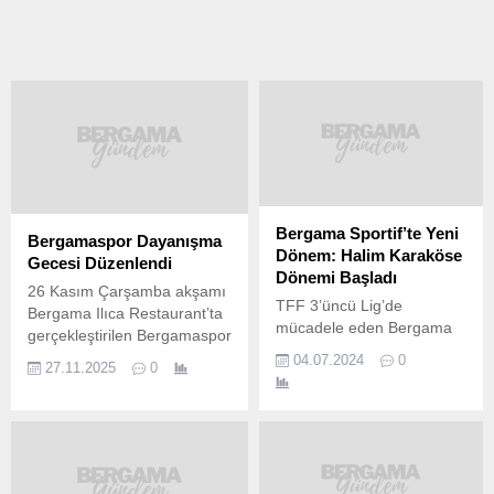
27.11.2025
Bergama Sportif’te Yeni
Bergamaspor Dayanışma
Dönem: Halim Karaköse
Gecesi Düzenlendi
Dönemi Başladı
26 Kasım Çarşamba akşamı
TFF 3’üncü Lig’de
Bergama Ilıca Restaurant’ta
mücadele eden Bergama
gerçekleştirilen Bergamaspor
Sportif, teknik direktörlük
Dayanışma Gecesi,
04.07.2024
0
27.11.2025
0
görevine Halim Karaköse’yi
yaklaşık 200 kişinin
getirdi. Kırmızı-lacivertli
katılımıyla büyük coşku
kulüpten yapılan resmi
içinde tamamlandı.
açıklamada, “2024-25
Gecede; Bergamaspor
sezonunda TFF 3’üncü Lig
taraftarları, esnaflar, iş
4’üncü Grup’ta mücadele
insanları, ilçe ve oda