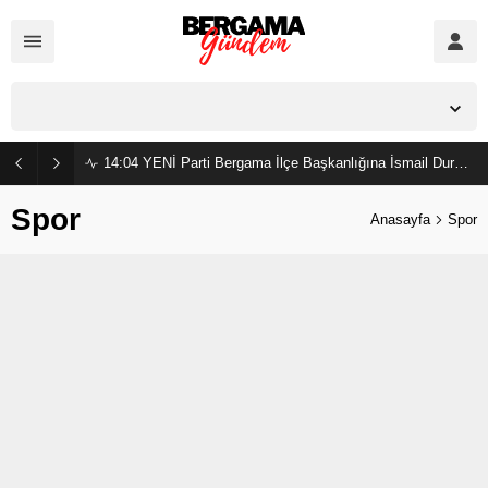
İzmir,
23
°C
Açık
14:04
YENİ Parti Bergama İlçe Başkanlığına İsmail Durmaz görevlendirildi
Spor
Anasayfa
Spor
Bergamaspor Dayanışma Gecesi Düzenlendi