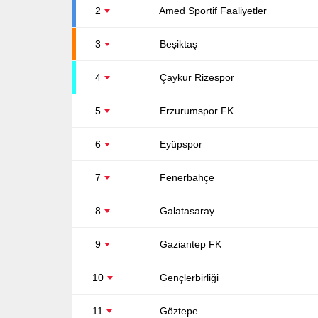
2
Amed Sportif Faaliyetler
3
Beşiktaş
4
Çaykur Rizespor
5
Erzurumspor FK
6
Eyüpspor
7
Fenerbahçe
8
Galatasaray
9
Gaziantep FK
10
Gençlerbirliği
11
Göztepe