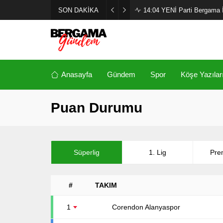
SON DAKİKA
14:04
YENİ Parti Bergama İl
Anasayfa
Gündem
Spor
Köşe Yazılar
Puan Durumu
Süperlig
1. Lig
Pre
#
TAKIM
1
Corendon Alanyaspor