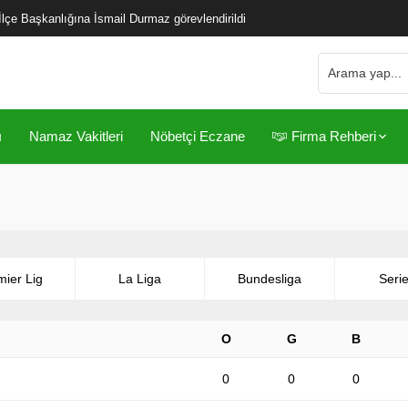
çe Başkanlığına İsmail Durmaz görevlendirildi
ı
Namaz Vakitleri
Nöbetçi Eczane
Firma Rehberi
mier Lig
La Liga
Bundesliga
Serie
O
G
B
0
0
0