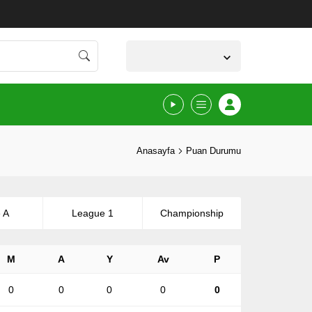
İzmir,
37
°C
Açık
Anasayfa
Puan Durumu
 A
League 1
Championship
M
A
Y
Av
P
0
0
0
0
0