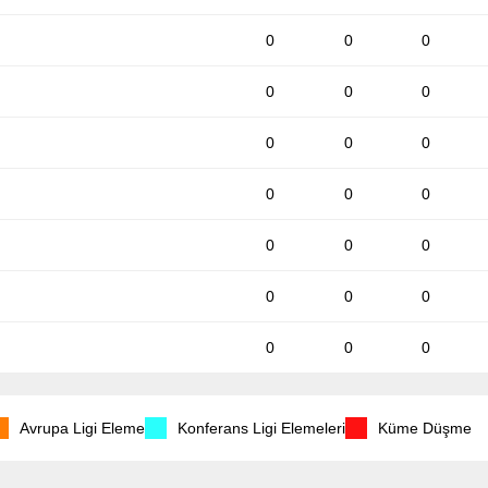
0
0
0
0
0
0
0
0
0
0
0
0
0
0
0
0
0
0
0
0
0
Avrupa Ligi Eleme
Konferans Ligi Elemeleri
Küme Düşme