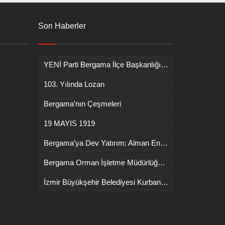
Son Haberler
YENİ Parti Bergama İlçe Başkanlığına İsmail Durmaz görevlendirildi
103. Yılında Lozan
Bergama’nın Çeşmeleri
19 MAYIS 1919
Bergama’ya Dev Yatırım: Alman Enerji Devi ENERCON Fabrika Kuruyor!
Bergama Orman İşletme Müdürlüğü’nde Yangın İşbaşı Eğitimi
İzmir Büyükşehir Belediyesi Kurban Bayramı Kesim Ücretlerini Açıkladı