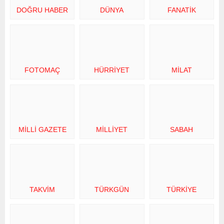
DOĞRU HABER
DÜNYA
FANATIK
FOTOMAÇ
HÜRRIYET
MILAT
MILLI GAZETE
MILLIYET
SABAH
TAKVIM
TÜRKGÜN
TÜRKIYE