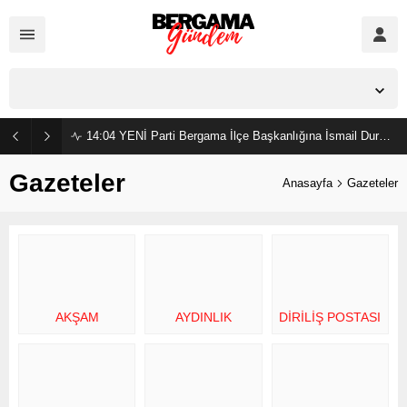
İzmir,
27
°C
Parçalı Bulutlu
14:04
YENİ Parti Bergama İlçe Başkanlığına İsmail Durmaz görevlendirildi
Gazeteler
Anasayfa
Gazeteler
AKŞAM
AYDINLIK
DIRILIŞ POSTASI