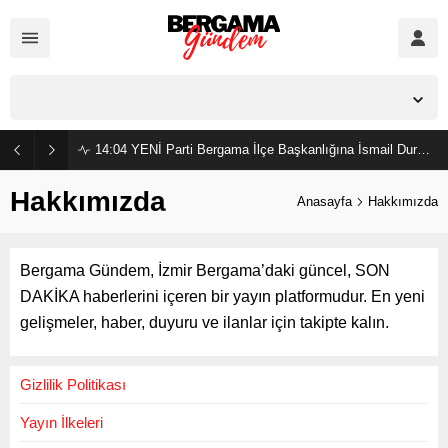
İzmir,
37
°C
Açık
14:04
YENİ Parti Bergama İlçe Başkanlığına İsmail Durmaz görevlendirildi
Hakkımızda
Anasayfa
Hakkımızda
Bergama Gündem, İzmir Bergama’daki güncel, SON
DAKİKA haberlerini içeren bir yayın platformudur. En yeni
gelişmeler, haber, duyuru ve ilanlar için takipte kalın.
Gizlilik Politikası
Yayın İlkeleri