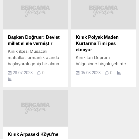
Başkan Doğruer: Devlet
Kınık Polyak Maden
millet el ele vermiştir
Kurtarma Timi pes
etmiyor
Kınık ilçesi Musacalı
mahallesi ormanlık alanda
Kınık’tan Deprem
başlayarak geniş bir alana
bölgesinde birçok şehirde
yayılan orman yangını
arama kurtarma
28.07.2023
0
05.03.2023
0
müdahale ekiplerinin üstün
çalışmalarına katılmak
gayreti ile söndürüldü.
üzere yola çıkan
Yangının başlama anından
Kınık Polyak Maden
itibaren alanda ekipler ile
kurtarma ekibi Hatay
mücadele eden Kınık
Kurtarma Timi, Makbule
Belediye Başkanı Dr. Sadık
isimli vatandaşı 142 saat
Doğruer “İlçemizde yaşanan
sonra enkaz altından canlı
orman yangınına anında
olarak çıkardı. Hatay’da bir
müdahale ederek, can
enkazda Tüprag ve TTK
siperhane üstün bir gayret
ekipleri ile birlikte kazı ve
Kınık Arpaseki Köyü’ne
gösteren yangın söndürme
kurtarma çalışması yürüten