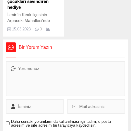
çocukları sevindiren
ekipleri...
Kınık PolyakEynez Maden
hediye
Kömür İşletmeleri A.Ş.
İzmir’in Kınık ilçesinin
Arama Kurtarma
Arpaseki Mahallesi’nde
timi mucizevi bir kurtuluşa
İmbat Madencilik tarafından
daha imza atarak umutları...
15.03.2023
0
yapılan İlkokulun açılışı
bugün gerçekleştirildi.
Açılışa Kınık Kaymakamı
Bir Yorum Yazın
Abdurrahman Çelebi, Kınık
Belediye Başkanı Dr. Sadık
Doğruer, Kınık İlçe
Jandarma Komutanı Oral
Kaymak, İmbat Madencilik
Genel Koordinatörü Gökalp
Büyükyıldız, İmbat
Madencilik Genel Müdür
Yardımcısı Ahmet Haşim
Demirler, Soma Cumhuriyet
Başsavcısı Fatih Mehmet
Vidinel,...
Daha sonraki yorumlarımda kullanılması için adım, e-posta
adresim ve site adresim bu tarayıcıya kaydedilsin.