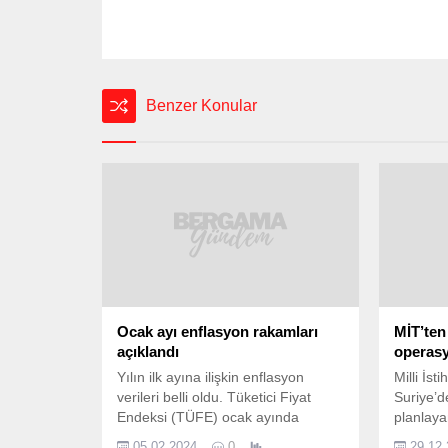
Benzer Konular
Ocak ayı enflasyon rakamları
MİT’ten
açıklandı
operas
Yılın ilk ayına ilişkin enflasyon
Milli İst
verileri belli oldu. Tüketici Fiyat
Suriye’de
Endeksi (TÜFE) ocak ayında
planlaya
yüzde 6,70 artarken, yıllık
PKK/YPG
05.02.2024
0
29.12