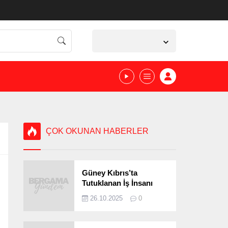
İzmir,
23
°C
Açık
ÇOK OKUNAN HABERLER
Güney Kıbrıs’ta
Tutuklanan İş İnsanı
Bergamalı Çıktı!
26.10.2025
0