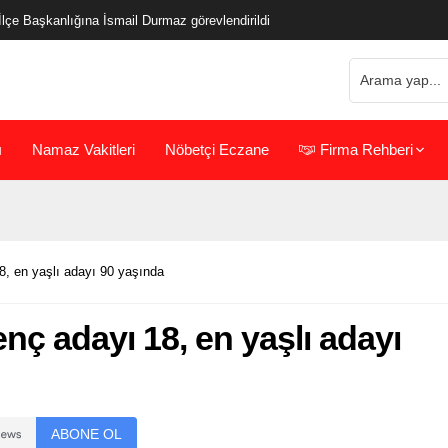
çe Başkanlığına İsmail Durmaz görevlendirildi
ı
Namaz Vakitleri
Nöbetçi Eczane
Firma Rehberi
8, en yaşlı adayı 90 yaşında
enç adayı 18, en yaşlı adayı
ABONE OL