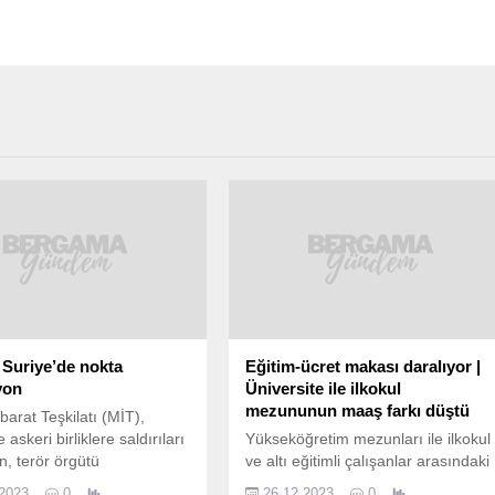
 Suriye’de nokta
Eğitim-ücret makası daralıyor |
yon
Üniversite ile ilkokul
mezununun maaş farkı düştü
ihbarat Teşkilatı (MİT),
 askeri birliklere saldırıları
Yükseköğretim mezunları ile ilkokul
n, terör örgütü
ve altı eğitimli çalışanlar arasındaki
’nin sözde Tabka
kazanç farkı giderek kapanıyor.
.2023
0
26.12.2023
0