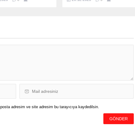
arından Ömer Abdullah el
2006 yılında bir üniversite
 operasyonla etkisiz hale
mezununun ücreti ilkokul ve altı
 Güvenlik kaynaklarından
eğitimlilerin yaklaşık 3 katıyken bu
lgiye göre, terör örgütü
oran 2022 yılında 2’nin altına indi.
nin sözde Suriye’nin
Türkiye’de 2022 yılında ortalama
nti sorumlularından “Abu
kişi başı kazanç 12 bin 450 lira,
 kod adlı
ortalama aylık ücret ise 11 bin...
n Türkiye’ye yönelik terör
lanlamalarında yer aldığı
ildi. 2017...
posta adresim ve site adresim bu tarayıcıya kaydedilsin.