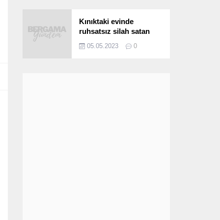
Kınıktaki evinde
ruhsatsız silah satan
şüpheli yakalandı
05.05.2023
0