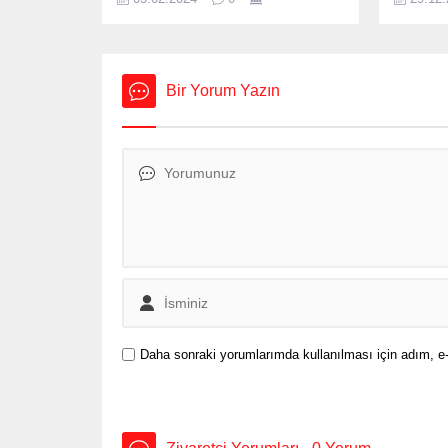
TÜFE 64,86’ya yükseldi. Türkiye
sorumlul
İstatistik Kurumu (TÜİK), ocak ayı
Dahham’ı
enflasyon verilerini açıkladı.
getirdi.
TÜFE ocak ayında yüzde 6,70
alınan bi
artarken, yıllık bazda yüzde
PKK/YPG’
Bir Yorum Yazın
64,86’ya
Tabka ke
çıktı. Enflasyon böylece aylık bazda
Dahham”
beş ayın zirvesine çıktı. Yurt İçi
teröristi
Üretici Fiyat Endeksi (ÜFE)
eylemi p
ocakta...
tespit ed
Daha sonraki yorumlarımda kullanılması için adım, e-