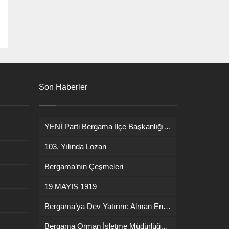
Son Haberler
YENİ Parti Bergama İlçe Başkanlığına İsmail Durmaz görevlendirildi
103. Yılında Lozan
Bergama’nın Çeşmeleri
19 MAYIS 1919
Bergama’ya Dev Yatırım: Alman Enerji Devi ENERCON Fabrika Kuruyor!
Bergama Orman İşletme Müdürlüğü’nde Yangın İşbaşı Eğitimi