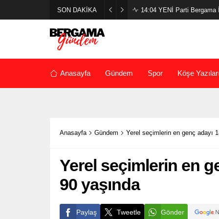
SON DAKİKA
14:04
YENİ Parti Bergama İl
Anasayfa
Gündem
Spor
Köşe Yazılar
Anasayfa
Gündem
Yerel seçimlerin en genç adayı 1
Yerel seçimlerin en g
90 yaşında
Paylaş
Tweetle
Gönder