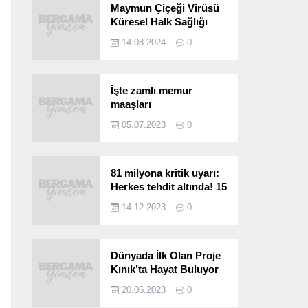
Maymun Çiçeği Virüsü
Küresel Halk Sağlığı
Acil Durumu Olarak İlan
14.08.2024
0
Edildi
İşte zamlı memur
maaşları
05.07.2023
0
81 milyona kritik uyarı:
Herkes tehdit altında! 15
saniyede bulaşıyor, 30
14.12.2023
0
kat hızlı yayılıyor…
Dünyada İlk Olan Proje
Kınık’ta Hayat Buluyor
20.06.2023
0