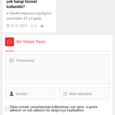
çok hangi hizmet
23.59’da sona erecek.
Yapılmasına Dair Kanun
kullanıldı?
Adaylar başvurularını Aday
Teklifi, TBMM Genel
e-Devlet kapısının açılışının
İşlemleri Sistemi,...
Kurulunda kabul edilerek
üzerinden 15 yıl geçti.
yasalaştı....
Bugün yıldönümü olan e-
18.12.2023
0
Devlet kapısı üzerinden 64
milyondan fazla kullanıcı, 7
bin 651 hizmete ulaşım
Bir Yorum Yazın
sağlayabiliyor. Bu yıl en çok
kullanılan hizmet ise EYT
düzenlemesinin de etkisiyle
SGK Tescil ve Hizmet
Dökümü sorgulama oldu.
Ulaştırma ve Altyapı Bakanı
Abdulkadir Uraloğlu, e-
Devlet Kapısı’nın 22...
Daha sonraki yorumlarımda kullanılması için adım, e-posta
adresim ve site adresim bu tarayıcıya kaydedilsin.