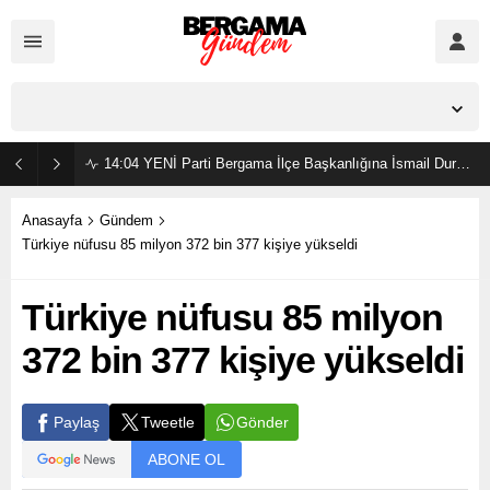
İzmir,
23
°C
Açık
14:04
YENİ Parti Bergama İlçe Başkanlığına İsmail Durmaz görevlendirildi
Anasayfa
Gündem
Türkiye nüfusu 85 milyon 372 bin 377 kişiye yükseldi
Türkiye nüfusu 85 milyon
372 bin 377 kişiye yükseldi
Gönder
Paylaş
Tweetle
ABONE OL