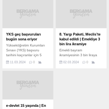
YKS geç başvuruları
8. Yargı Paketi, Meclis’te
bugün sona eriyor
kabul edildi | Emekliye 3
bin lira ikramiye
Yükseköğretim Kurumları
Sınavı (YKS) başvuru
Emekli bayram
tarihini kaçıranlar için 5
ikramiyesinin 3 bin liraya
Mart’ta başlayan geç
çıkarılmasına yönelik
11.03.2024
0
02.03.2024
0
başvuru süresi bu gece saat
düzenlemenin de yer aldığı
23.59’da sona erecek.
8. Yargı Paketi, TBMM
ÖSYM tarafından
Genel Kurulu’nda kabul
Yükseköğretim Kurumları
edilerek yasalaştı.
Sınavı (YKS) başvurularını
Kamuoyunda “8. Yargı
26 Şubat’a kadar
Paketi” olarak bilinen Ceza
tamamlayamayan adaylara
Muhakemesi Kanunu ile
ek başvuru hakkı tanınmıştı.
Bazı Kanunlarda ve 659
5 Mart’ta başlayan geç
Sayılı Kanun Hükmünde
e-devlet 15 yaşında | En
başvurular, bugün saat
Kararnamede Değişiklik