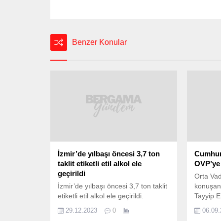
Benzer Konular
İzmir’de yılbaşı öncesi 3,7 ton
Cumhur
taklit etiketli etil alkol ele
OVP’ye 
geçirildi
Orta Vad
İzmir’de yılbaşı öncesi 3,7 ton taklit
konuşan
etiketli etil alkol ele geçirildi.
Tayyip 
İZMİR’de yılbaşı öncesi polis
programa
29.12.2023
0
06.09
ekiplerince yapılan denetimlerde
olduğunu