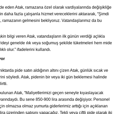
 ifade eden Atak, ramazana özel olarak vardiyalarında değişikliğe
 için daha fazla çalışanla hizmet vereceklerini aktararak, “Şimdi
k, ramazanın gelmesini bekliyoruz. Vatandaşlarımız da bu
kin bilgi veren Atak, vatandaşların ilk günün verdiği açlıkla
 “Pideyi genelde ılık veya soğumuş şekilde tüketmeleri hem mide
 olur.” ifadelerini kullandı.
yor
ktarda pide satın aldığının altını çizen Atak, günlük sıcak ve
erini söyledi. Atak, pidenin bir veya iki gün beklemesi halinde
rtti.
 bulunan Atak, “Maliyetlerimizi geçen seneyle kıyaslayacak
 civarındaydı. Bu sene 850-900 lira arasında değişiyor. Personel
çin olmazsa olmaz yumurta giderlerimiz arttığı için açıklanan
ira üzerinden satışını yapacağız. Tekli veya çiftli pide olarak iki