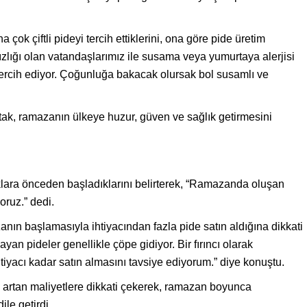
ok çiftli pideyi tercih ettiklerini, ona göre pide üretim
sızlığı olan vatandaşlarımız ile susama veya yumurtaya alerjisi
tercih ediyor. Çoğunluğa bakacak olursak bol susamlı ve
ak, ramazanın ülkeye huzur, güven ve sağlık getirmesini
ıklara önceden başladıklarını belirterek, “Ramazanda oluşan
oruz.” dedi.
nın başlamasıyla ihtiyacından fazla pide satın aldığına dikkati
yan pideler genellikle çöpe gidiyor. Bir fırıncı olarak
tiyacı kadar satın almasını tavsiye ediyorum.” diye konuştu.
, artan maliyetlere dikkati çekerek, ramazan boyunca
ile getirdi.