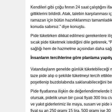
Kendileri gibi çoğu fırının 24 saat çalıştığını
gittiklerini bildirdi. Atak, talebin karşılanması
ramazan için bütün hazırlıklarımızı tamamladı
konuda sabırsız.” diye konuştu.
Pide tüketirken dikkat edilmesi gerekenlere iliş
sıcak pide tüketmek istediğini dile getirerek,
sağlığı hem de hazmetme açısından daha sağlıklı
İnsanların tercihlerine göre planlama yapılı
Vatandaşların genelde günlük tüketebileceği mi
taze pide alıp o şekilde tüketmeyi tercih ettikl
poşetlenip buzdolabında saklanabileceğini beli
Pide fiyatlarına ilişkin de değerlendirmelerde
olursak, pidelik unun bir çuval fiyatı 300 lira
ve yakıt giderlerimiz ile maya, susam ve pide i
fiyat şu an 250 gramı 15 lira, 500 gramı ise 30 l