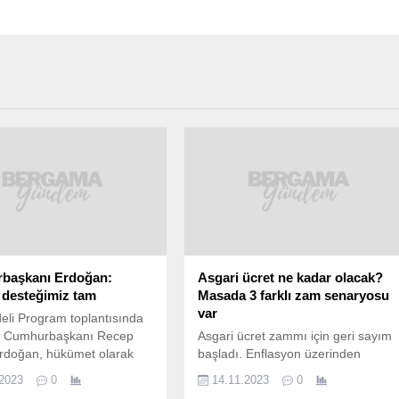
başkanı Erdoğan:
Asgari ücret ne kadar olacak?
desteğimiz tam
Masada 3 farklı zam senaryosu
var
eli Program toplantısında
 Cumhurbaşkanı Recep
Asgari ücret zammı için geri sayım
Erdoğan, hükümet olarak
başladı. Enflasyon üzerinden
 desteklerinin tam
yapılan hesaplamaya göre,
.2023
0
14.11.2023
0
 söyledi. Programın
pazarlığın yüzde 40 seviyesinden