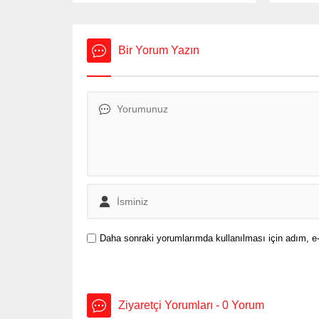
3,7 ton taklit etiketli etil alkol ile
büyümed
gümrük kaçağı çok sayıda ürün ele
uygulan
geçirildi. 107 şüpheli hakkında adli
enflasyo
ve idari işlem yapıldı. Yılbaşı öncesi
gündemin
Bir Yorum Yazın
sahte alkollü içki üreten kişilere
Cumhurb
yönelik çalışmalar sıklaştı....
OVP’ye d
Cumhurb
Erdoğan
toplantı
konuşma
şöyle:...
Daha sonraki yorumlarımda kullanılması için adım, e-
Ziyaretçi Yorumları - 0 Yorum