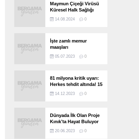
Maymun Çiçeği Virüsü
Küresel Halk Sağlığı
Acil Durumu Olarak İlan
14.08.2024
0
Edildi
İşte zamlı memur
maaşları
05.07.2023
0
81 milyona kritik uyarı:
Herkes tehdit altında! 15
saniyede bulaşıyor, 30
14.12.2023
0
kat hızlı yayılıyor…
Dünyada İlk Olan Proje
Kınık’ta Hayat Buluyor
20.06.2023
0