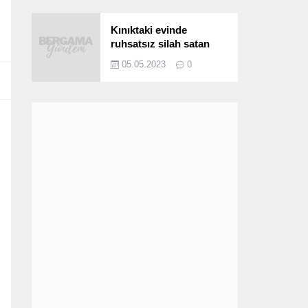
Kınıktaki evinde
ruhsatsız silah satan
şüpheli yakalandı
05.05.2023
0