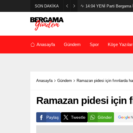
SON DAKİKA
14:04
YENİ Parti Bergama İl
Anasayfa
Gündem
Spor
Köşe Yazılar
Anasayfa
Gündem
Ramazan pidesi için fırınlarda h
Ramazan pidesi için f
Paylaş
Tweetle
Gönder