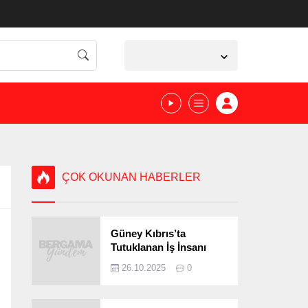
İzmir,
36
°C
Açık
ÇOK OKUNAN HABERLER
Güney Kıbrıs’ta
Tutuklanan İş İnsanı
Bergamalı Çıktı!
26.10.2025
0