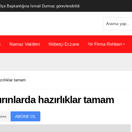
çe Başkanlığına İsmail Durmaz görevlendirildi
ı
Namaz Vakitleri
Nöbetçi Eczane
Firma Rehberi
azırlıklar tamam
ırınlarda hazırlıklar tamam
ABONE OL