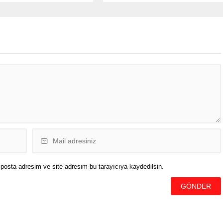
en taviz vermeden
başlaması bekleniyor. Bu oranın
acağını kaydeden Erdoğan,
refah payı eklenmesiyle yüzde 45
n sorununun da ülke
ya da 50’lere kadar çıkması
den çıkarılacağını belirtti.
gündemde. Yüzde 40’lık zamma
aşkanı, muhalefete de
göre asgari ücret 15.963 liraya,
estek çağrısı yaptı.
yüzde 45’lik zamma göre 16.533
aşkanı Recep Tayyip
liraya, yüzde 50’lik zamma göre
, Orta Vadeli Program
de...
sında konuştu. Erdoğan’ın
sından öne çıkanlar
posta adresim ve site adresim bu tarayıcıya kaydedilsin.