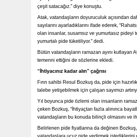
çeşit satacağız.” diye konuştu.
Atak, vatandaşların doyuruculuk açısından daha ç
sayılarını ayarladıklarını ifade ederek, “Rahat
olan insanlar, susamsız ve yumurtasız pideyi 
yumurtalı pide tüketiliyor.” dedi.
Bütün vatandaşların ramazan ayını kutlayan At
temenni ettiğini de sözlerine ekledi.
“İhtiyacınız kadar alın” çağrısı
Fırın sahibi Resul Bozkuş da, pide için hazırl
talebe yetişebilmek için çalışan sayımızı artırıy
Yıl boyunca pide özlemi olan insanların ramaza
çeken Bozkuş, “İhtiyaçtan fazla alınınca bayatla
vatandaşların bu konuda bilinçli olmasını ve ih
Belirlenen pide fiyatlarına da değinen Bozkuş
vatandaşlara ucuz pide yedirmek istediklerini d