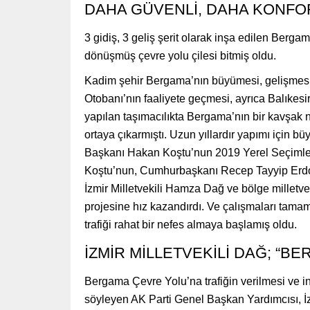
DAHA GÜVENLİ, DAHA KONFO
3 gidiş, 3 geliş şerit olarak inşa edilen Berga
dönüşmüş çevre yolu çilesi bitmiş oldu.
Kadim şehir Bergama’nın büyümesi, gelişmesi ve ç
Otobanı’nın faaliyete geçmesi, ayrıca Balıkesi
yapılan taşımacılıkta Bergama’nın bir kavşak 
ortaya çıkarmıştı. Uzun yıllardır yapımı için 
Başkanı Hakan Koştu’nun 2019 Yerel Seçimleri’
Koştu’nun, Cumhurbaşkanı Recep Tayyip Erdo
İzmir Milletvekili Hamza Dağ ve bölge milletveki
projesine hız kazandırdı. Ve çalışmaları tamam
trafiği rahat bir nefes almaya başlamış oldu.
İZMİR MİLLETVEKİLİ DAĞ; “BE
Bergama Çevre Yolu’na trafiğin verilmesi ve i
söyleyen AK Parti Genel Başkan Yardımcısı, İz