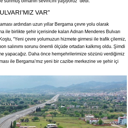
ne sunmuş olmanın sevincini yaşıyoruz” dedi.
LVARI’MIZ VAR”
laması ardından uzun yıllar Bergama çevre yolu olarak
a ile birlikte şehir içerisinde kalan Adnan Menderes Bulvarı
oştu, “Yeni çevre yolumuzun hizmete girmesi ile trafik çilemiz,
bon salınımı sorunu önemli ölçüde ortadan kalkmış oldu. Şimdi
e yapacağız. Daha önce hemşehrilerimize sözünü verdiğimiz
ması ile Bergama’mız yeni bir cazibe merkezine ve şehir içi