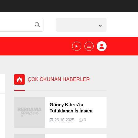
İzmir,
34
°C
Açık
ÇOK OKUNAN HABERLER
Güney Kıbrıs’ta
Tutuklanan İş İnsanı
Bergamalı Çıktı!
26.10.2025
0