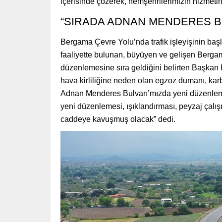
içerisinde çözerek, hemşehrilerimizin hizmeti
“SIRADA ADNAN MENDERES BU
Bergama Çevre Yolu’nda trafik işleyişinin baş
faaliyette bulunan, büyüyen ve gelişen Bergam
düzenlemesine sıra geldiğini belirten Başkan K
hava kirliliğine neden olan egzoz dumanı, kar
Adnan Menderes Bulvarı’mızda yeni düzenlem
yeni düzenlemesi, ışıklandırması, peyzaj çalış
caddeye kavuşmuş olacak” dedi.