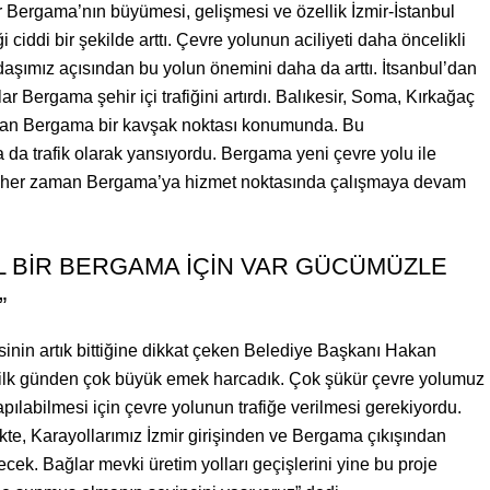
ir Bergama’nın büyümesi, gelişmesi ve özellik İzmir-İstanbul
ciddi bir şekilde arttı. Çevre yolunun aciliyeti daha öncelikli
aşımız açısından bu yolun önemini daha da arttı. İtsanbul’dan
ar Bergama şehir içi trafiğini artırdı. Balıkesir, Soma, Kırkağaç
ından Bergama bir kavşak noktası konumunda. Bu
a da trafik olarak yansıyordu. Bergama yeni çevre yolu ile
 Biz her zaman Bergama’ya hizmet noktasında çalışmaya devam
L BİR BERGAMA İÇİN VAR GÜCÜMÜZLE
”
esinin artık bittiğine dikkat çeken Belediye Başkanı Hakan
 ilk günden çok büyük emek harcadık. Çok şükür çevre yolumuz
 yapılabilmesi için çevre yolunun trafiğe verilmesi gerekiyordu.
rlikte, Karayollarımız İzmir girişinden ve Bergama çıkışından
cek. Bağlar mevki üretim yolları geçişlerini yine bu proje