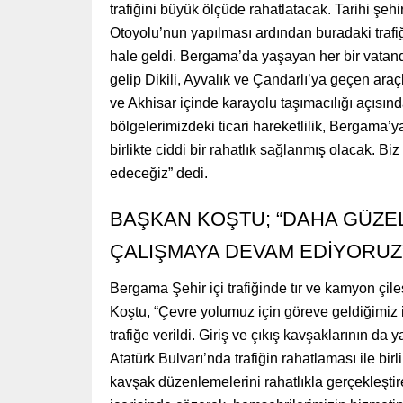
trafiğini büyük ölçüde rahatlatacak. Tarihi şeh
Otoyolu’nun yapılması ardından buradaki trafiği 
hale geldi. Bergama’da yaşayan her bir vatand
gelip Dikili, Ayvalık ve Çandarlı’ya geçen araçl
ve Akhisar içinde karayolu taşımacılığı açıs
bölgelerimizdeki ticari hareketlilik, Bergama’y
birlikte ciddi bir rahatlık sağlanmış olacak.
edeceğiz” dedi.
BAŞKAN KOŞTU; “DAHA GÜZE
ÇALIŞMAYA DEVAM EDİYORUZ
Bergama Şehir içi trafiğinde tır ve kamyon çil
Koştu, “Çevre yolumuz için göreve geldiğimiz
trafiğe verildi. Giriş ve çıkış kavşaklarının da
Atatürk Bulvarı’nda trafiğin rahatlaması ile bi
kavşak düzenlemelerini rahatlıkla gerçekleştire