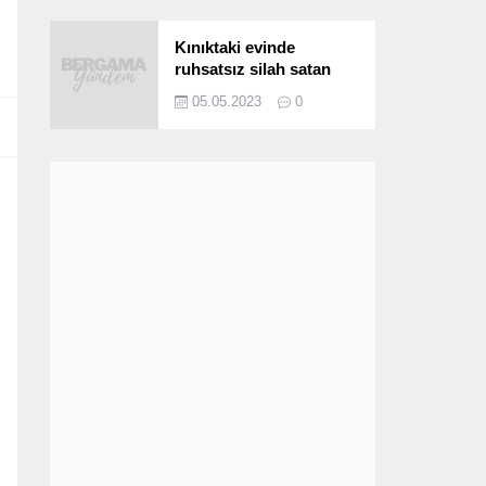
Kınıktaki evinde
ruhsatsız silah satan
şüpheli yakalandı
05.05.2023
0