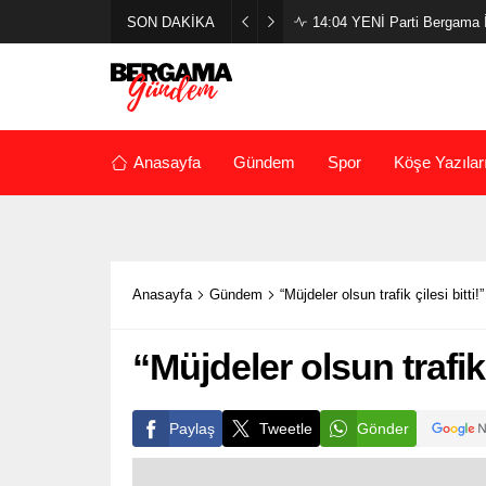
SON DAKİKA
14:04
YENİ Parti Bergama İl
Anasayfa
Gündem
Spor
Köşe Yazılar
Anasayfa
Gündem
“Müjdeler olsun trafik çilesi bitti!”
“Müjdeler olsun trafik ç
Paylaş
Tweetle
Gönder