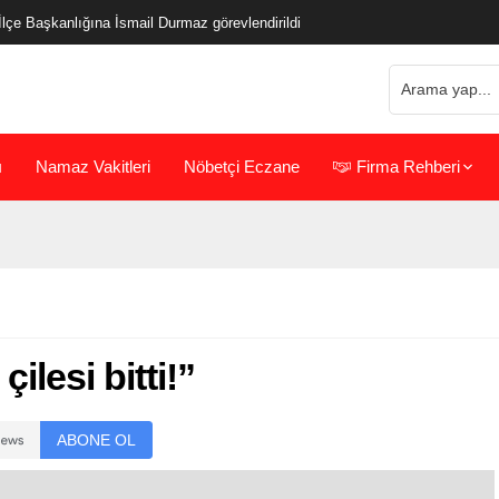
çe Başkanlığına İsmail Durmaz görevlendirildi
ı
Namaz Vakitleri
Nöbetçi Eczane
Firma Rehberi
ilesi bitti!”
ABONE OL