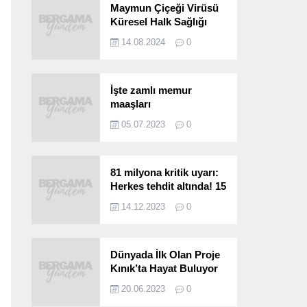
Maymun Çiçeği Virüsü
Küresel Halk Sağlığı
Acil Durumu Olarak İlan
14.08.2024
0
Edildi
İşte zamlı memur
maaşları
05.07.2023
0
81 milyona kritik uyarı:
Herkes tehdit altında! 15
saniyede bulaşıyor, 30
14.12.2023
0
kat hızlı yayılıyor…
Dünyada İlk Olan Proje
Kınık’ta Hayat Buluyor
20.06.2023
0