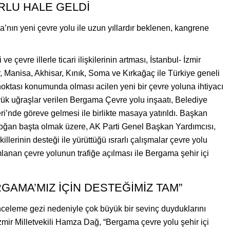
RLU HALE GELDİ
ma’nın yeni çevre yolu ile uzun yıllardır beklenen, kangrene
evre illerle ticari ilişkilerinin artması, İstanbul- İzmir
r, Manisa, Akhisar, Kınık, Soma ve Kırkağaç ile Türkiye geneli
noktası konumunda olması acilen yeni bir çevre yoluna ihtiyacı
büyük uğraşlar verilen Bergama Çevre yolu inşaatı, Belediye
nde göreve gelmesi ile birlikte masaya yatırıldı. Başkan
ğan başta olmak üzere, AK Parti Genel Başkan Yardımcısı,
llerinin desteği ile yürüttüğü ısrarlı çalışmalar çevre yolu
lanan çevre yolunun trafiğe açılması ile Bergama şehir içi
RGAMA’MIZ İÇİN DESTEĞİMİZ TAM”
nceleme gezi nedeniyle çok büyük bir sevinç duyduklarını
mir Milletvekili Hamza Dağ, “Bergama çevre yolu şehir içi