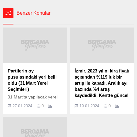
Benzer Konular
Partilerin oy
İzmir, 2023 yılını kira fiyatı
pusulasındaki yeri belli
açısından %119’luk bir
oldu (31 Mart Yerel
artış ile kapadı. Aralık ayı
Seçimleri)
bazında %4 artış
kaydedildi. Kentte güncel
31 Mart’ta yapılacak yerel
ortalama konut kira fiyatı
seçimlerde partilerin oy
27.01.2024
0
19.01.2024
0
15 bin 926 TL ve birim
pusulasındaki yerini
metrekare kira fiyatı ise
belirlemek için kura çekimi
145 TL.
yapıldı. AK Parti oy
pusulasında 1. sırada, CHP
Öte yandan Bergama,
ise 18. sırada yer alacak. 31
İzmir’in aralık ayı kira artış