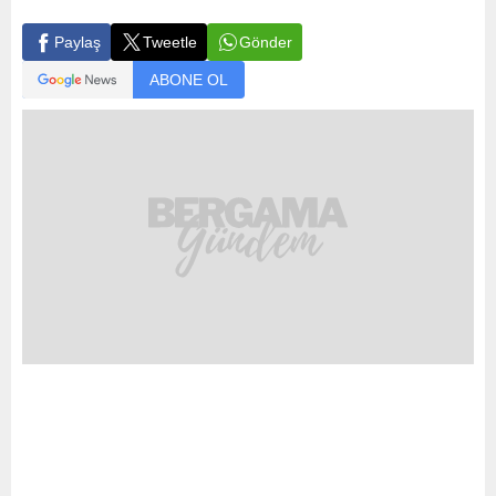
Gönder
Paylaş
Tweetle
ABONE OL