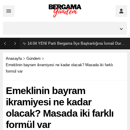
İzmir,
23
°C
Açık
14:04
YENİ Parti Bergama İlçe Başkanlığına İsmail Durmaz görevlendirildi
Anasayfa
Gündem
Emeklinin bayram ikramiyesi ne kadar olacak? Masada iki farklı
formül var
Emeklinin bayram
ikramiyesi ne kadar
olacak? Masada iki farklı
formül var