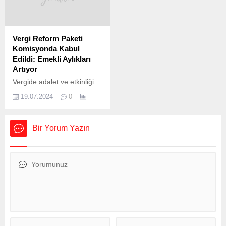
Mart 2024 Pazar günü
şampiyonu oldu. %6’lık
yapılacak Mahalli İdareler
yükselişin kaydedildiği
Seçimleri için takvim işliyor.
ilçede kiralık konut
Seçimlerde siyasi partilerin
metrekare fiyatı 100 TL ve
Vergi Reform Paketi
oy pusulasındaki yerinin
ortalama kiralık konut fiyatı
Komisyonda Kabul
belirlenmesi için kura çekimi
da 12 bin 200 TL
Edildi: Emekli Aylıkları
yapıldı. Kura çekiminden...
seviyesinde. İzmir Emlak
Artıyor
Kulübü Derneği Başkanı
Vergide adalet ve etkinliği
Rıdvan Akgün, “Metropol
artırmayı amaçlayan yasa
dışındaki ilçelerdeki konut
19.07.2024
0
teklifi, Meclis Plan ve Bütçe
kiralarında yüzde 80 ile 130
Komisyonu tarafından kabul
arasından artış
edildi. Bu düzenleme, birçok
gözlemlendi....
Bir Yorum Yazın
önemli değişikliği
beraberinde getiriyor. En
Düşük Emekli Aylığı 12 bin
500 Liraya Yükseliyor Yasa
teklifi ile en düşük emekli
aylığı 12 bin 500 liraya
çıkarılıyor. Bu
düzenlemeden toplamda 3
milyon 703...