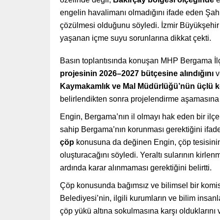
engelin havalimanı olmadığını ifade eden Şahin
çözülmesi olduğunu söyledi. İzmir Büyükşehir B
yaşanan içme suyu sorunlarına dikkat çekti.
Basın toplantısında konuşan MHP Bergama İl
projesinin 2026–2027 bütçesine alındığını
v
Kaymakamlık ve Mal Müdürlüğü’nün üçlü k
belirlendikten sonra projelendirme aşamasına g
Engin, Bergama’nın il olmayı hak eden bir i
sahip Bergama’nın korunması gerektiğini ifade
çöp
konusuna da değinen Engin, çöp tesisinin k
oluşturacağını söyledi. Yeraltı sularının kirle
ardında karar alınmaması gerektiğini belirtti.
Çöp konusunda bağımsız ve bilimsel bir komi
Belediyesi’nin, ilgili kurumların ve bilim insa
çöp yükü altına sokulmasına karşı olduklarını 