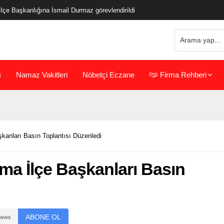
çe Başkanlığına İsmail Durmaz görevlendirildi
ı
Namaz Vakitleri
Nöbetçi Eczane
Firma Rehberi
şkanları Basın Toplantısı Düzenledi
ma İlçe Başkanları Basın
ABONE OL