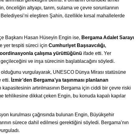
, önceliğin altyapı, tarım, sulama ve çevre sorunlarının
elediyesi’ni eleştiren Şahin, özellikle kırsal mahallelerde
çe Başkanı Hasan Hüseyin Engin ise,
Bergama Adalet Sarayı
e yer tespiti süreci için
Cumhuriyet Başsavcılığı,
oordinasyonla çalışma yürüttüğünü
ifade etti. Yer
eçileceğini ve inşa sürecinin başlatılacağını söyledi.
lçe olduğunu vurgulayarak, UNESCO Dünya Mirası statüsüne
 etti.
İzmir’den Bergama’ya taşınması planlanan
apasitesinin artırılmasının Bergama için ciddi bir çevre riski
nme tehlikesine dikkat çeken Engin, bu konuda kapalı kapılar
syon kurulması çağrısında bulunan Engin, Büyükşehir
nlarının sürece dahil edilmesi gerektiğini söyledi. Bergama’nın
vurguladı.