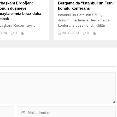
başkanı Erdoğan:
Bergama’da “İstanbul’un Fethi”
yonun düşmeye
konulu konferans
sıyla elimiz biraz daha
İstanbul’un Fethi’nin 570. yıl
yacak
dönümü nedeniyle Bergama’da
aşkanı Recep Tayyip
konferans düzenlendi. Kültür
 yılın ikinci yarısından
Merkezi’nde düzenlenen
.2024
0
30.05.2023
0
 enflasyonun düşmeye
konferansta, Payitaht Abdülhamid
ağını belirterek ”Elimiz
dizisinden tanıdığımız Tahsin Paşa
ha rahatlayacak. Önce
rolünü başarılı bir şekilde
nu kontrol altına almamız
samimiyetle oynayan sanatçı ve AK
r. Bunu başaracak
Parti Manisa Milletvekili seçilen
 ve kararlılığa sahibiz.”
Bahadır Yenişehirlioğlu konuşmacı
uştu. 31 Mart’taki yerel
olarak katıldı. “İstanbul’un Fethi”
e son 5 gün kala, seçim
konulu konferansta Bahadır
arı hareketli…
Yenişehirlioğlu kendine has
aşkanı ve AK Parti Genel
anlatımıyla dinleyicilerden büyük
 Recep Tayyip Erdoğan,
alkış aldı....
n Aksaray’da...