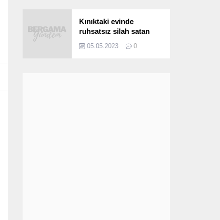
Kınıktaki evinde
ruhsatsız silah satan
şüpheli yakalandı
05.05.2023
0