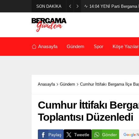
SON DAKİKA
14:04
YENİ Parti Bergama İl
Anasayfa
Gündem
Spor
Köşe Yazılar
Anasayfa
Gündem
Cumhur İttifakı Bergama İlçe Ba
Cumhur İttifakı Berga
Toplantısı Düzenledi
Paylaş
Tweetle
Gönder