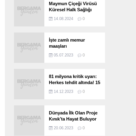
Maymun Çiçeği Virüsü
Küresel Halk Sağlığı
Acil Durumu Olarak İlan
14.08.2024
0
Edildi
İşte zamlı memur
maaşları
05.07.2023
0
81 milyona kritik uyarı:
Herkes tehdit altında! 15
saniyede bulaşıyor, 30
14.12.2023
0
kat hızlı yayılıyor…
Dünyada İlk Olan Proje
Kınık’ta Hayat Buluyor
20.06.2023
0