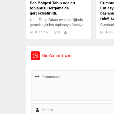
Ege Bölgesi Tabip odaları
Cumhur
toplantısı Bergama’da
Enflas
gerçekleştirildi.
başlama
rahatla
İzmir Tabip Odası ev sahipliğinde
gerçekleştirilen toplantıya Antalya,
Cumhurb
Aydın, Balıkesir, Denizli, İzmir,
Erdoğan,
01.12.2025
0
26.03
Manisa, Muğla, Uşak, Tabip odaları
itibaren
başkanları ve yönetim kurulu
başlayac
üyeleri ile TTB Merkez konseyi
biraz da
Başkanı ve Merkez Konsey üyeleri
enflasyo
katıldı. Bergama Belediyesi’ne ait
gerekiyo
Bir Yorum Yazın
tarihi Haluk Elbe salonunda
programa
gerçekleştirilen açılış oturumunda
diye kon
İzmir Tabip Odası Başkanı Uzm.Dr.
seçimler
F. Yüce Ayhan,...
meydanl
Cumhurb
Başkanı
partisini