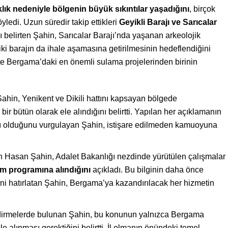
ık nedeniyle bölgenin büyük sıkıntılar yaşadığını
, birçok
yledi. Uzun süredir takip ettikleri
Geyikli Barajı ve Sarıcalar
nı belirten Şahin, Sarıcalar Barajı’nda yaşanan arkeolojik
 iki barajın da ihale aşamasına getirilmesinin hedeflendiğini
kte Bergama’daki en önemli sulama projelerinden birinin
Şahin, Yenikent ve Dikili hattını kapsayan bölgede
bir bütün olarak ele alındığını belirtti. Yapılan her açıklamanın
lığı olduğunu vurgulayan Şahin, istişare edilmeden kamuoyuna
Hasan Şahin, Adalet Bakanlığı nezdinde yürütülen çalışmalar
ım programına alındığını
açıkladı. Bu bilginin daha önce
ni hatırlatan Şahin, Bergama’ya kazandırılacak her hizmetin
endirmelerde bulunan Şahin, bu konunun yalnızca Bergama
le alınması gerektiğini belirtti. İl olmanın önündeki temel