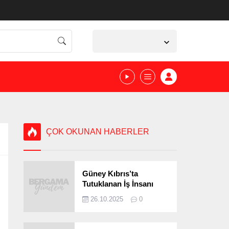
İzmir,
34
°C
Açık
ÇOK OKUNAN HABERLER
Güney Kıbrıs’ta
Tutuklanan İş İnsanı
Bergamalı Çıktı!
26.10.2025
0