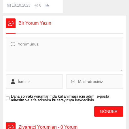
Ankara’dan sert tepki geldi.
18.10.2023
0
Cumhurbaşkanı Recep
Tayyip Erdoğan, “Masum
sivillerin olduğu bir
Bir Yorum Yazın
hastaneyi vurmak, İsrail’in
en temel insani değerlerden
yoksun saldırılarının son
örneğidir.” dedi. Siyasi parti
liderleri de hastane
saldırısına art arda
yaptıkları açıklamayla tepki
gösterirken Meclis’te grubu
bulunan siyasi partiler
saldırıya ortak...
Daha sonraki yorumlarımda kullanılması için adım, e-posta
adresim ve site adresim bu tarayıcıya kaydedilsin.
Ziyaretçi Yorumları - 0 Yorum