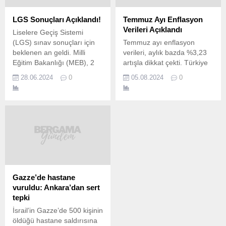
LGS Sonuçları Açıklandı!
Temmuz Ayı Enflasyon
Verileri Açıklandı
Liselere Geçiş Sistemi
(LGS) sınav sonuçları için
Temmuz ayı enflasyon
beklenen an geldi. Milli
verileri, aylık bazda %3,23
Eğitim Bakanlığı (MEB), 2
artışla dikkat çekti. Türkiye
Haziran 2024 tarihinde
İstatistik Kurumu’nun (TÜİK)
28.06.2024
0
05.08.2024
0
gerçekleştirilen “Sınavla
açıkladığı verilere göre,
Öğrenci Alacak Ortaöğretim
yıllık enflasyon %61,78’e
Kurumlarına İlişkin Merkezî
gerileyerek baz etkisiyle
Sınav” sonuçlarını açıkladı.
düşüş gösterdi. Bu artışta,
Öğrenciler, LGS sonuç
elektrik ve akaryakıt zamları
belgelerini MEB’in resmi
ile vergi düzenlemelerinin
internet sitesi olan
etkisi büyük oldu. Ana
meb.gov.tr üzerinden
Harcama Gruplarında
görüntüleyebilirler. LGS
Artışlar Aylık bazda en
Sonuçları ve Ham Puan
yüksek artış %8,08 ile konut
Gazze’de hastane
Hesaplama Ortaokul 8.
harcamalarında...
vuruldu: Ankara’dan sert
sınıf...
tepki
İsrail’in Gazze’de 500 kişinin
öldüğü hastane saldırısına