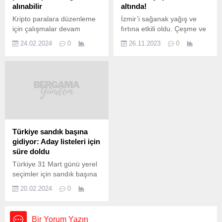
alınabilir
altında!
Kripto paralara düzenleme
İzmir’i sağanak yağış ve
için çalışmalar devam
fırtına etkili oldu. Çeşme ve
ediyor. 31 Mart
Karşıyaka ilçelerinde deniz
24.02.2024
0
26.11.2023
0
seçimlerinden sonra
taştı, yollar göle döndü.
Meclis’e gelmesi planlanan
Bazı ev ve iş yerlerini su
düzenleme için kripto para
bastı. İzmir’de gün boyu
piyasasında işlem vergisi
devam eden yağmur, gece
alınması planlanıyor. Kripto
geç saatlerde etkisini artırdı.
para
Fırtınanın da başlamasıyla
kazançlarına vergi gelebilir.
Karşıyaka ilçesinde
TRT Haber’in yer alan
Mavişehir Mahallesi ile
habere göre, kripto
Aksoy Mahallesi’nde deniz
Türkiye sandık başına
para piyasasına gelecek
taştı. Sahildeki sitelerin
gidiyor: Aday listeleri için
düzenleme ile birlikte
bahçeleri suyla...
süre doldu
denetlenebilirliğin ve
Türkiye 31 Mart günü yerel
şeffaflığın sağlanması
seçimler için sandık başına
planlanıyor. Düzenleme ile
gidecek. 1 Ocak günü
kripto varlıkların belli sınırı
20.02.2024
0
işlemeye başlayan yerel
geçen kazançlarından...
seçim takviminde, bir eşik
daha aşılıyor. Partilerin
Bir Yorum Yazın