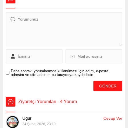
aday listelerini teslim süresi,
bugün saat 17.00’de sona
erdi. Yüksek Seçim
Kurulu’nun 31 Mart Yerel
Seçim takvimine göre, siyasi
partilerin aday listelerini
bugün saat 17.00’ye kadar
teslim...
Daha sonraki yorumlarımda kullanılması için adım, e-posta
adresim ve site adresim bu tarayıcıya kaydedilsin.
Ziyaretçi Yorumları - 4 Yorum
Ugur
Cevap Ver
24 Şubat 2026, 23:19