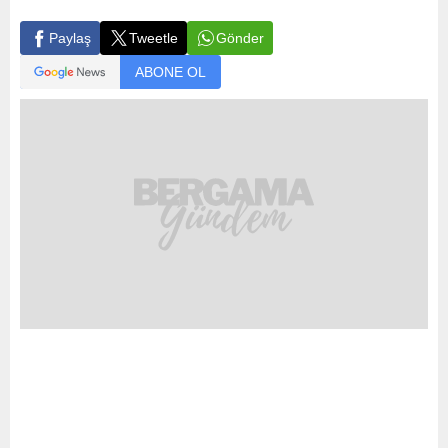
Gönder
Paylaş
Tweetle
ABONE OL