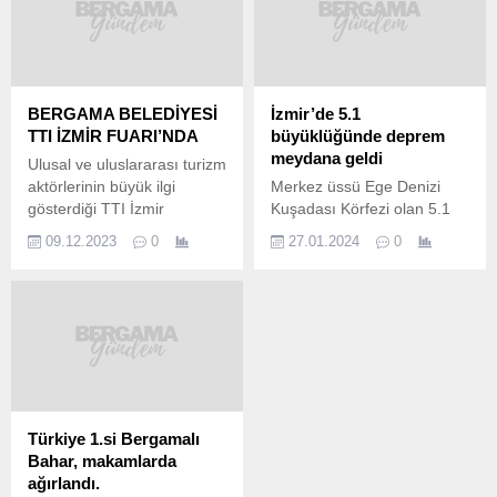
BERGAMA BELEDİYESİ
İzmir’de 5.1
TTI İZMİR FUARI’NDA
büyüklüğünde deprem
meydana geldi
Ulusal ve uluslararası turizm
aktörlerinin büyük ilgi
Merkez üssü Ege Denizi
gösterdiği TTI İzmir
Kuşadası Körfezi olan 5.1
Uluslararası Turizm Ticaret
büyüklüğünde deprem
09.12.2023
0
27.01.2024
0
Fuar ve Kongresi’nde
meydan geldi. İzmir ve
Bergama Belediyesi de yer
çevre illerde hissedilen
aldı. Dünyada birçok ülkenin
deprem paniğe neden oldu.
ve Türkiye’nin dört bir
AFAD’dan “An itibarı ile
yanından kentlerin katıldığı,
olumsuz bir durum
kültürel, tarihi ve doğal
bulunmuyor, ekipler
güzelliklerin yanında
teyakkuz halinde”
gastronomi zenginliklerinin
açıklaması yapıldı. Ege
de tanıtıldığı fuar Kültür ve
Denizi’nde saat 08.19’da
Türkiye 1.si Bergamalı
Turizm Bakanlığı ve Ticaret
merkez üssü İzmir’in
Bahar, makamlarda
Bakanlığı himayelerinde...
Menderes ilçesi açıkları
ağırlandı.