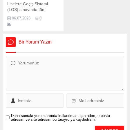
olan 5,1 büyüklüğünde
Liselere Geçiş Sistemi
deprem meydana geldi....
(LGS) sınavında tüm
soruları doğru yanıtlayarak
06.07.2023
0
Türkiye birincisi olan, 100.
Yıl Ortaokulu öğrencisi
Bahar Yüksel ve ailesi, aynı
gün hem Bergama
Bir Yorum Yazın
Kaymakamı Avni Oral, hem
de Bergama Belediye
Başkanı Hakan Koştu
tarafından makamlarında
ağırlandı. Kaymakam Oral,
başarılı öğrenciye bilgisayar
hediye etti. Başkan Koştu
“Öğrencimizin bu
başarısında katkıda...
Daha sonraki yorumlarımda kullanılması için adım, e-posta
adresim ve site adresim bu tarayıcıya kaydedilsin.