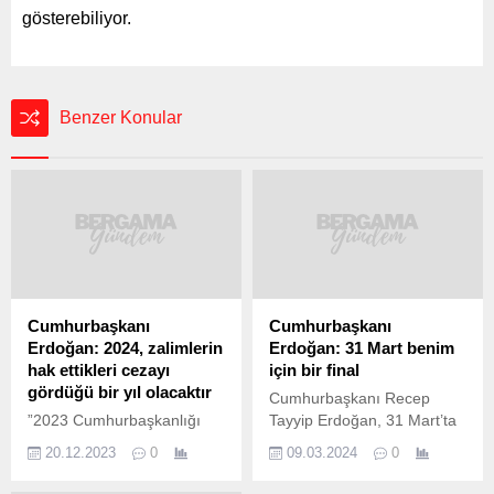
gösterebiliyor.
Benzer Konular
Cumhurbaşkanı
Cumhurbaşkanı
Erdoğan: 2024, zalimlerin
Erdoğan: 31 Mart benim
hak ettikleri cezayı
için bir final
gördüğü bir yıl olacaktır
Cumhurbaşkanı Recep
”2023 Cumhurbaşkanlığı
Tayyip Erdoğan, 31 Mart’ta
Kültür ve Sanat Büyük
gerçekleştirilecek yerel
20.12.2023
0
09.03.2024
0
Ödülleri” sahiplerini buldu.
seçimlere ilişkin, “Benim için
Törende konuşan
bu bir final. Yasanın verdiği