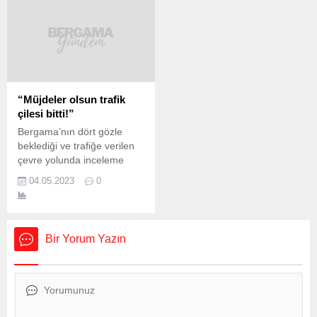
Cumhurbaşkanı Recep
yetkiyle bu seçim son
Tayyip Erdoğan, ”Fikrine,
seçimim ama buradan
zikrine, meşrebine
çıkacak netice benden
bakmaksızın, kendini kültür
sonra gelecek kardeşlerim
ve sanatın hangi alanında
için bir emanetin devri
olursa olsun ifade etmek
olacak.” dedi.
isteyen herkesin önünü
Cumhurbaşkanı
“Müjdeler olsun trafik
açtık.” dedi. İsrail’in
Erdoğan, Türkiye Gençlik
çilesi bitti!”
Gazze’ye yönelik
Vakfı (TÜGVA) tarafından
Bergama’nın dört gözle
saldırılarına da değinen
Sinan Erdem Spor
beklediği ve trafiğe verilen
Cumhurbaşkanı Erdoğan,
Salonu’nda düzenlenen 7.
çevre yolunda inceleme
“İnşallah 2024, zalimlerin
Gençlik Buluşması
yapıldı. Bergama çevre
hak ettikleri cezayı gördüğü,
öncesinde...
04.05.2023
0
yolunda giriş ve çıkış
mazlumların...
kavşak düzenlemelerinin de
yapılabilmesi için
Bergama’nın yeni çevre
Bir Yorum Yazın
yolu trafiğe verildi. Trafiğe
verilen yolda inceleme
yapıldı. Uzun yıllardır trafik
sorununa neden olan çevre
yolu ihtiyacı artık giderildi.
Çevre Yolu’nun ilk kez