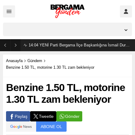
İzmir,
37
°C
Açık
14:04
YENİ Parti Bergama İlçe Başkanlığına İsmail Durmaz görevlendirildi
Anasayfa
Gündem
Benzine 1.50 TL, motorine 1.30 TL zam bekleniyor
Benzine 1.50 TL, motorine
1.30 TL zam bekleniyor
Gönder
Paylaş
Tweetle
ABONE OL