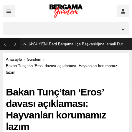
İzmir,
23
°C
Açık
14:04
YENİ Parti Bergama İlçe Başkanlığına İsmail Durmaz görevlendirildi
Anasayfa
Gündem
Bakan Tunç’tan ‘Eros’ davası açıklaması: Hayvanları korumamız
lazım
Bakan Tunç’tan ‘Eros’
davası açıklaması:
Hayvanları korumamız
lazım