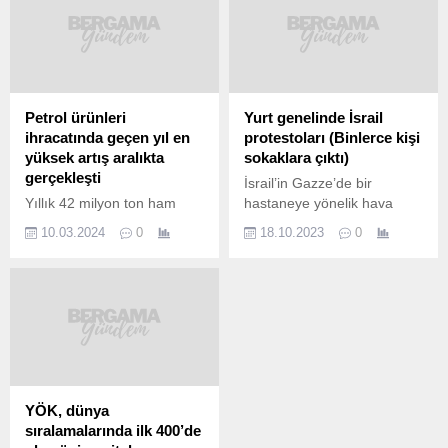
Petrol ürünleri
Yurt genelinde İsrail
ihracatında geçen yıl en
protestoları (Binlerce kişi
yüksek artış aralıkta
sokaklara çıktı)
gerçekleşti
İsrail’in Gazze’de bir
Yıllık 42 milyon ton ham
hastaneye yönelik hava
petrol işleme kapasitesine
saldırısının ardından yurt
10.03.2024
0
18.10.2023
0
sahip Türkiye, 2023’te
genelinde binlerce kişi
petrol ürünlerinde en fazla
protesto için sokağa çıktı.
ihracatı yüzde 66’lık artışla
Ankara’daki İsrail
aralıkta gerçekleştirdi.
Büyükelçiliği ile İstanbul’daki
Enerji Piyasası Düzenleme
İsrail Başkonsolosluğu
Kurumu (EPDK) verilerine
önünde toplanan binlerce
göre, Türkiye’nin, 2023’te
kişi, en az 500 can kaybına
ham petrol ithalatı 31,4
sebep olan saldırıyı kınadı.
milyon ton, petrol ürünleri
Adana’da ise İsrail’i protesto
YÖK, dünya
üretimi 36,5 milyon ton,
etmek isteyen vatandaşlar,
sıralamalarında ilk 400’de
petrol ürünleri ihracatı ise
ABD Konsolosluğu önünde