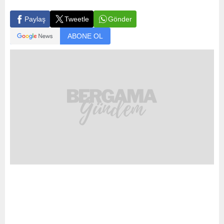
Gönder
Paylaş
Tweetle
ABONE OL