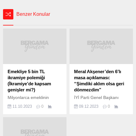
Benzer Konular
Emekliye 5 bin TL
Meral Akşener’den 6’lı
ikramiye polemiği
masa açıklaması:
(İkramiye’de kapsam
“Şimdiki aklım olsa geri
genişler mi?)
dönmezdim”
Milyonlarca emeklinin
İYİ Parti Genel Başkanı
beklediği haberi
Meral Akşener, Trabzon’da
11.10.2023
0
09.12.2023
0
Cumhurbaşkanı Recep
6’lı masanın detaylarını
Tayyip Erdoğan, kabine
anlattı. Bir mahalledeki çay
toplantısı sonrası
ocağında vatandaşlarla
açıklamıştı.. Erdoğan,
buluşan Akşener, 6’lı
çalışmayan emeklilere bir
masaya geri dönmesiyle