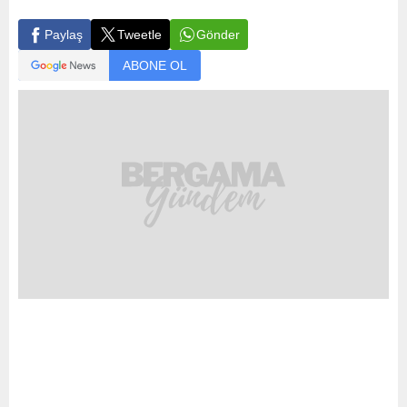
Gönder
Paylaş
Tweetle
ABONE OL