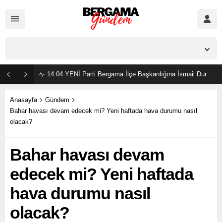
İzmir,
23
°C
Açık
14:04
YENİ Parti Bergama İlçe Başkanlığına İsmail Durmaz görevlendirildi
Anasayfa
Gündem
Bahar havası devam edecek mi? Yeni haftada hava durumu nasıl
olacak?
Bahar havası devam
edecek mi? Yeni haftada
hava durumu nasıl
olacak?