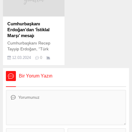
defaya mahsus 5 bin lira
ilgili gelen soru üzerine
ödeme yapılacağını
“Şimdiki aklım olsa geri
belirtmişti. Bu durum
dönmezdim” dedi. Akşener,
siyasette tartışmaya yol
“Arıza çıkarmamak için her
Cumhurbaşkanı
açtı… Çalışmayan emekliye
şeyden vazgeçtim.”
Erdoğan’dan ‘İstiklal
bir defaya mahsus 5 bin lira
ifadelerini kullandı. Dün
Marşı’ mesajı
ikramiye verilecek.
sabah saatlerinde
Cumhurbaşkanı Recep
Ödemeler, Kasım ayının ilk
geldiği Trabzon’da
Tayyip Erdoğan, “Türk
yarısında hesaplara
partililerle buluşan İYİ Parti
Milleti’nin binlerce yıllık
yatırılacak. Dul ve yetimler...
Genel...
12.03.2024
0
devlet ve medeniyet
davasını on kıtada
yüreklere nakşeden İstiklal
Bir Yorum Yazın
Marşımızı unuttuğumuz
gün, ayağımıza esaret
prangası, boynumuza zillet
zinciri vurulmuş demektir.”
dedi. Cumhurbaşkanı
Recep Tayyip Erdoğan,
İstiklal Marşı’nın Kabulü ve
Mehmet Akif Ersoy’u Anma
Günü münasebetiyle bir
mesaj yayımladı. Erdoğan,