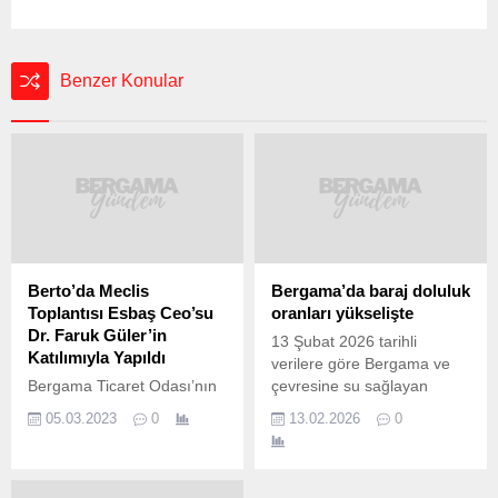
Benzer Konular
Berto’da Meclis
Bergama’da baraj doluluk
Toplantısı Esbaş Ceo’su
oranları yükselişte
Dr. Faruk Güler’in
13 Şubat 2026 tarihli
Katılımıyla Yapıldı
verilere göre Bergama ve
Bergama Ticaret Odası’nın
çevresine su sağlayan
Şubat ayı Meclis Toplantısı,
barajlarda doluluk
05.03.2023
0
13.02.2026
0
Ege Serbest Bölge Kurucu
oranlarında artış yaşandı.
ve İşleticisi A.Ş. (ESBAŞ)
Son günlerdeki yükseliş
CEO’su Dr. Faruk Güler‘in
özellikle Yortanlı ve Kestel
katılımıyla yapıldı. BERTO
barajlarında dikkat çekti.