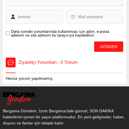
Cumhurbaşkanı Erdoğan,
14 Mart Tıp Bayramı
kapsamında Sağlık
Bakanlığınca Haliç Kongre
Merkezi’nde gerçekleştirilen
iftar programında, 81 ilden
Daha sonraki yorumlarımda kullanılması için adım, e-posta
adresim ve site adresim bu tarayıcıya kaydedilsin.
gelerek programa...
Ziyaretçi Yorumları - 0 Yorum
Henüz yorum yapılmamış.
Bergama Gündem, İzmir Bergama'daki güncel, SON DAKİKA
haberlerini içeren bir yayın platformudur. En yeni gelişmeler, haber,
duyuru ve ilanlar için takipte kalın.