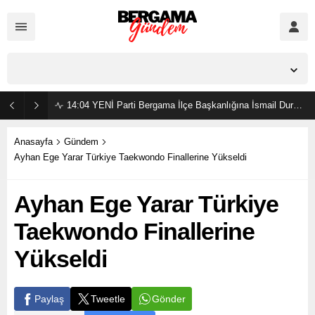
İzmir,
23
°C
Açık
14:04
YENİ Parti Bergama İlçe Başkanlığına İsmail Durmaz görevlendirildi
Anasayfa
Gündem
Ayhan Ege Yarar Türkiye Taekwondo Finallerine Yükseldi
Ayhan Ege Yarar Türkiye
Taekwondo Finallerine
Yükseldi
Gönder
Paylaş
Tweetle