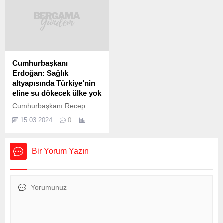
Meclis Başkanı Tahir
Yortanlı Barajı yüzde
Erdoğan‘ın başkanlık
89,95’e ulaştı Yortanlı
yaptığı toplantıda Dr. Faruk
Barajı’nda 3 Şubat’ta yüzde
Güler, kurulma çalışmaları
59,92 olan doluluk oranı, 13
süren Batı Anadolu Serbest
Şubat itibarıyla yüzde 89,95
Bölgesi’nin güncel durumu
seviyesine çıktı. Aktif
Cumhurbaşkanı
hakkında BERTO Meclis
hacimdeki artışla...
Erdoğan: Sağlık
Üyeleri’ne bilgi verdi. Aynı
altyapısında Türkiye’nin
zamanda BASBAŞ...
eline su dökecek ülke yok
Cumhurbaşkanı Recep
Tayyip Erdoğan, 14 Mart
15.03.2024
0
Tıp Bayramı İftar
Programında konuştu. “Her
büyükşehirimizi bir şehir
Bir Yorum Yazın
hastanesi ile buluşturmayı
hedefliyoruz.” diyen
Erdoğan, “Sağlık
altyapısında Türkiye’nin
eline su dökecek ülke
olmadığını herkes kabul
ediyor.” dedi.