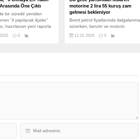
” Arasında Öne Çıktı
motorine 2 lira 55 kuruş zam
gelmesi bekleniyor
de bir süredir yeniden
nen “il yapılacak ilçeler”
Brent petrol fiyatlarında dalgalanm
sı, hazırlanan yeni raporla
sürerken, benzin ve motorin
ir boyut kazandı. Nüfus
fiyatları da indirim ve zam
.2025
0
12.02.2024
0
u, ekonomik kapasite,
haberleriyle değişkenlik gösteriyor.
ücü ve bölgesel ihtiyaçlar
Bu gece yarısından itibaren
sunda yapılan güncel
motorine 2 lira 55 kuruş zam
dirmede İzmir’den dört ilçe
gelmesi beklenirken, fiyat artışıyla
rken, Bergama listenin en
beraber İstanbul’da motorinin litresi
eken adaylarından biri oldu.
44 lira 23 kuruş, Ankara’da 45 lira 6
 Haritalar” tarafından
kuruştan satılacak. Brent petrol
an çalışmada, özellikle Ege
fiyatları ve dövizdeki
nde...
değişikliklerle...