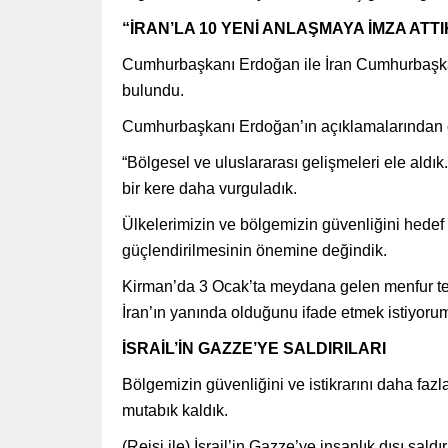
“İRAN’LA 10 YENİ ANLAŞMAYA İMZA ATTI
Cumhurbaşkanı Erdoğan ile İran Cumhurbaşkan
bulundu.
Cumhurbaşkanı Erdoğan’ın açıklamalarından ö
“Bölgesel ve uluslararası gelişmeleri ele ald
bir kere daha vurguladık.
Ülkelerimizin ve bölgemizin güvenliğini hede
güçlendirilmesinin önemine değindik.
Kirman’da 3 Ocak’ta meydana gelen menfur terö
İran’ın yanında olduğunu ifade etmek istiyoru
İSRAİL’İN GAZZE’YE SALDIRILARI
Bölgemizin güvenliğini ve istikrarını daha fa
mutabık kaldık.
(Reisi ile) İsrail’in Gazze’ye insanlık dışı saldı