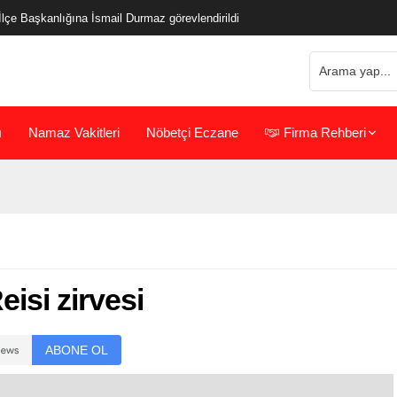
çe Başkanlığına İsmail Durmaz görevlendirildi
ı
Namaz Vakitleri
Nöbetçi Eczane
Firma Rehberi
isi zirvesi
ABONE OL