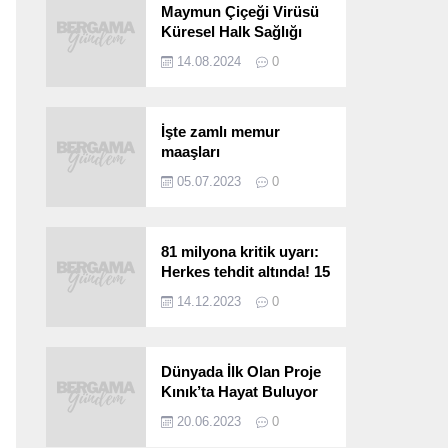
Maymun Çiçeği Virüsü
Küresel Halk Sağlığı
Acil Durumu Olarak İlan
14.08.2024
0
Edildi
İşte zamlı memur
maaşları
05.07.2023
0
81 milyona kritik uyarı:
Herkes tehdit altında! 15
saniyede bulaşıyor, 30
14.12.2023
0
kat hızlı yayılıyor…
Dünyada İlk Olan Proje
Kınık’ta Hayat Buluyor
20.06.2023
0