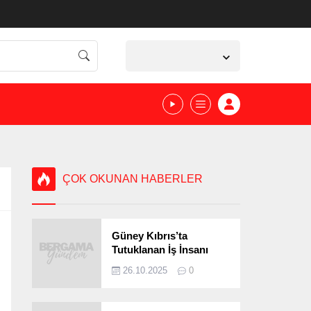
İzmir,
36
°C
Açık
ÇOK OKUNAN HABERLER
Güney Kıbrıs’ta
Tutuklanan İş İnsanı
Bergamalı Çıktı!
26.10.2025
0