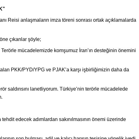
K”
ı Reisi anlaşmaların imza töreni sonrası ortak açıklamalarda
ne çıkanlar şöyle;
ık. Terörle mücadelemizde komşumuz İran’ın desteğinin önemini
f alan PKK/PYD/YPG ve PJAK’a karşı işbirliğimizin daha da
r saldırısını lanetliyorum. Türkiye’nin terörle mücadelede
m.
zla tehdit edecek adımlardan sakınılmasının önemi üzerinde
rılarının son bulması, adil ve kalıcı barışın tesisine yönelik ivedi