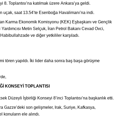
yi 8. Toplantısı’na katılmak üzere Ankara’ya geldi.
en uçak, saat 13.54’te Esenboğa Havalimanı’na indi.
-İran Karma Ekonomik Komisyonu (KEK) Eşbaşkanı ve Gençlik
Yardımcısı Metin Selçuk, İran Petrol Bakanı Cevad Ovci,
bibullahzade ve diğer yetkililer karşıladı.
i tören yapıldı. İki lider daha sonra baş başa görüşme
rde,
Ğİ KONSEYİ TOPLANTISI
k Düzeyli İşbirliği Konseyi 8’inci Toplantısı’na başkanlık etti.
 sıra Gazze’deki son gelişmeler, Irak, Suriye, Kafkasya,
 konuların ele alındı.