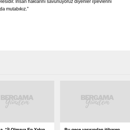
lesidir. İnsan haklarını savunuyoruz diyenler işlevlerini
da mutabıkız.”
, “İl Olmaya En Yakın
Bu gece yarısından itibaren