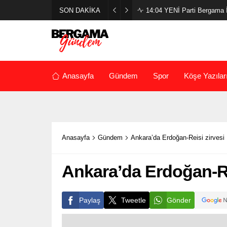
SON DAKİKA
14:04
YENİ Parti Bergama İl
Anasayfa
Gündem
Spor
Köşe Yazılar
Anasayfa
Gündem
Ankara’da Erdoğan-Reisi zirvesi
Ankara’da Erdoğan-Re
Paylaş
Tweetle
Gönder