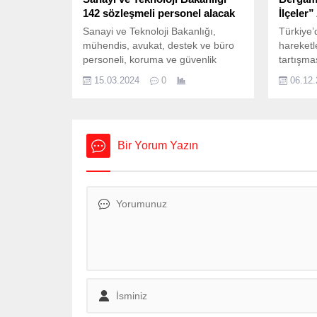
142 sözleşmeli personel alacak
İlçeler
Sanayi ve Teknoloji Bakanlığı,
Türkiye’
mühendis, avukat, destek ve büro
hareketle
personeli, koruma ve güvenlik
tartışma
görevlisi pozisyonlarında istihdam
farklı b
15.03.2024
0
06.12
edilmek üzere 142 sözleşmeli
yoğunluğ
personel alımı yapacak. Sanayi ve
sanayi g
Teknoloji Bakanlığı’nın Resmi
doğrultu
Gazete’de yayımlanan ilanına göre,
değerlen
söz konusu personel, taşra ve
öne çıka
Bir Yorum Yazın
merkez teşkilatı birimlerinde
dikkat ç
görevlendirilecek. Buna göre,
“Konuşan
adayların mühendis, avukat, destek
hazırlan
ve büro personeli,...
Bölgesi’