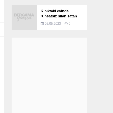
Kınıktaki evinde
ruhsatsız silah satan
şüpheli yakalandı
05.05.2023
0