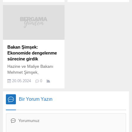
ediliyor. 5 Ekim’den itibaren
düzenleme 1 Temmuz 2023
geçerli olmak üzere
tarihinden itibaren bir yıl
benzinde 2 lira 10 kuruşluk
süre ile geçerli olacak.
indirim bekleniyor.
Meclis bayramdan sonra
Motorinde ise herhangi bir
toplandığında düzenleme
fiyat değişikliği beklenmiyor.
yasalaşacak.” Buna göre;
Yeni yılda kirada yüzde 25
zam sınırlaması...
Bakan Şimşek:
Ekonomide dengelenme
sürecine girdik
Hazine ve Maliye Bakanı
Mehmet Şimşek,
“Ekonomide yeniden
20.05.2024
0
dengelenme sürecine girdik.
Yani iç talebin aşırı artışı
nedeniyle bir takım makro
Bir Yorum Yazın
ekonomik dengesizlikler
ortaya çıkmıştı. Şimdi orada
bir yumuşama var. Yani
büyümede kompozisyon
değişiyor, büyümede bir
dengelenme var. Bu da