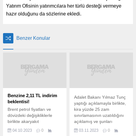
Yatırım Ofisinin yatırımcılara her türlü desteği vermeye
hazır olduğunu da sözlerine ekledi.
Benzer Konular
Benzine 2,11 TL indirim
Adalet Bakanı Yılmaz Tunç
beklentisi!
yaptığı açıklamayla birlikte,
Brent petrol fiyatları ve
kira yüzde 25 zam
dövizdeki değişikliklerle
sınırlamasının uzatıldığını
birlikte akaryakıt
açıklamış ve şunları
fiyatlarındaki değişim
söylemişti; “Kira artışına
04.10.2023
0
03.11.2023
0
vatandaşlar tarafından takip
yüzde 25 sınırlama getiren