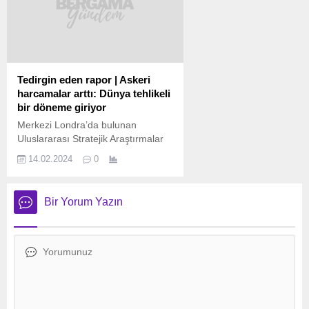
belirtilen 22 Şubat’ta gerçekleşiyor
ilacı Dünya’ya
ve 20 dakika sürüyor. Mısır’ın
getiren W-1 kapsülü,
Asvan
ABD’nin Utah
kentindeki Ebu Simbel Tapınağı’nda
şehrine indi. ABD
bulunan Firavun II. Ramses’in
merkezli Varda
heykeline güneş ışığı vurdu....
Space Industries
Tedirgin eden rapor | Askeri
şirketi Dünya’nın
harcamalar arttı: Dünya tehlikeli
yörüngesinde
bir döneme giriyor
üretilen ve HIV ile
Merkezi Londra’da bulunan
hepatit C gibi
Uluslararası Stratejik Araştırmalar
hastalıkları...
Enstitüsü (IISS), tedirginlik veren bir
14.02.2024
0
rapor yayımladı. Rapora göre,
Rusya-Ukrayna Savaşı, 7 Ekim
2023’ten sonra İsrail’in Gazze’ye
Bir Yorum Yazın
saldırıları, Çin’in Güney Çin
Denizi’ndeki hak iddiası ile
bölgelerde süregelen sorunlar
ülkelerin askeri harcamalarını
artırması dünyanın istikrarsız ve
tehlikeli bir döneme doğru
gitmesine neden oldu. IISS’in
yayımladığı...