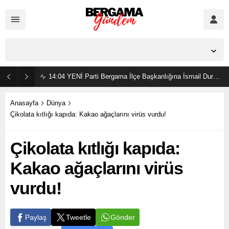
İzmir,
37
°C
Açık
14:04
YENİ Parti Bergama İlçe Başkanlığına İsmail Durmaz görevlendirildi
Anasayfa
Dünya
Çikolata kıtlığı kapıda: Kakao ağaçlarını virüs vurdu!
Çikolata kıtlığı kapıda:
Kakao ağaçlarını virüs
vurdu!
Gönder
Paylaş
Tweetle