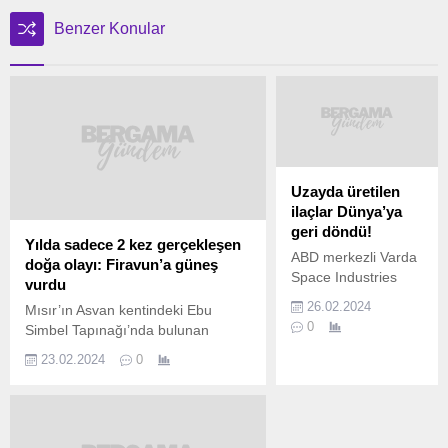
Benzer Konular
Uzayda üretilen
ilaçlar Dünya’ya
geri döndü!
Yılda sadece 2 kez gerçekleşen
ABD merkezli Varda
doğa olayı: Firavun’a güneş
Space Industries
vurdu
isimli uzay şirketi,
26.02.2024
Mısır’ın Asvan kentindeki Ebu
Alçak Dünya
0
Simbel Tapınağı’nda bulunan
Yörüngesi’nde HIV
Firavun II. Ramses’in heykeline
ve hepatit C’yi tedavi
23.02.2024
0
güneş ışığı vurdu. Söz konusu
etmek için kullanılan
tarihi olay sadece, II. Ramses’in
antiviral ilaç
“doğum günü” kabul edilen 22 Ekim
geliştirdi. Uzayda
ve “taç giyme günü” olduğu
üretilmiş antiviral