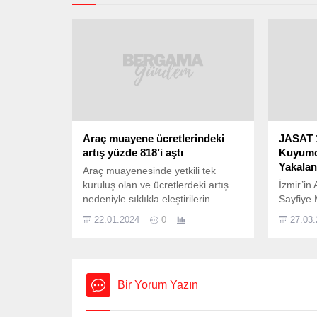
Araç muayene ücretlerindeki
JASAT 1
artış yüzde 818’i aştı
Kuyumc
Yakalan
Araç muayenesinde yetkili tek
kuruluş olan ve ücretlerdeki artış
İzmir’in 
nedeniyle sıklıkla eleştirilerin
Sayfiye 
odağında yer alan TÜVTÜRK’te
gösteren
22.01.2024
0
27.03
muayene ücretinde 2017 yılından
silahlı 
bu yana yüzde 818’lik bir artış oldu.
ekipleri
Zorunlu araç muayene
sonucu a
ücretlerindeki yükseliş 6 yılda
çözülmes
katlandı. 2024’te yüzde 61
ait yakl
Bir Yorum Yazın
zamlanan araç muayene
incelend
ücretlerindeki artış 2017’den bu
meydana