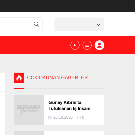
İzmir,
36
°C
Açık
ÇOK OKUNAN HABERLER
Güney Kıbrıs’ta
Tutuklanan İş İnsanı
Bergamalı Çıktı!
26.10.2025
0