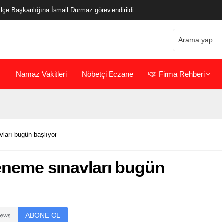
çe Başkanlığına İsmail Durmaz görevlendirildi
ı
Namaz Vakitleri
Nöbetçi Eczane
Firma Rehberi
vları bugün başlıyor
deneme sınavları bugün
ABONE OL