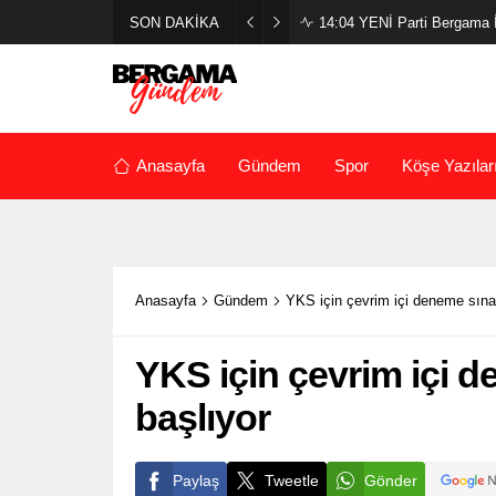
SON DAKİKA
14:04
YENİ Parti Bergama İl
Anasayfa
Gündem
Spor
Köşe Yazılar
Anasayfa
Gündem
YKS için çevrim içi deneme sına
YKS için çevrim içi 
başlıyor
Paylaş
Tweetle
Gönder