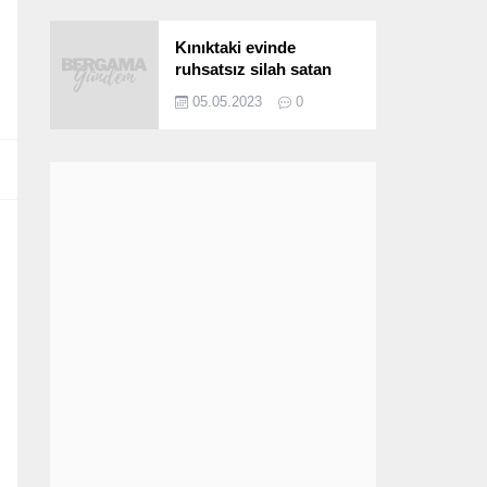
Kınıktaki evinde
ruhsatsız silah satan
şüpheli yakalandı
05.05.2023
0