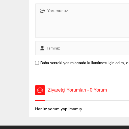
yana ise yüzde 818.6 arttı....
motosikl
yüzleri m
şüpheli,.
Daha sonraki yorumlarımda kullanılması için adım, e-
Ziyaretçi Yorumları - 0 Yorum
Henüz yorum yapılmamış.