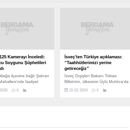
25 Kamerayı İnceledi:
İsveç’ten Türkiye açıklaması:
u Soygunu Şüphelileri
“Taahhütlerimizi yerine
dı
getireceğiz”
Aliağa ilçesine bağlı Şakran
İsveç Dışişleri Bakanı Tobias
Mahallesi’nde faaliyet
Billström, ülkesinin Üçlü Muhtıra’da
 bir kuyumcuya yönelik
yer alan terörle mücadeleye ilişkin
.2026
0
15.02.2024
0
yağma olayı, jandarma
taahhütlerini yerine getireceğini
nin kapsamlı çalışması
söyledi. Billström,
ydınlatıldı. Olayın
Türkiye’nin İsveç’in NATO’ya
i için 125 farklı kameraya
katılımını onaylamasının ardından
aşık 600 saatlik görüntü
iletişim halinde olunduğunu da
i. 18 Mart 2026 tarihinde
ifade etti. Billström, Stockholm’de
 gelen olayda, plakasız
Dışişleri Bakanlığı Uluslararası