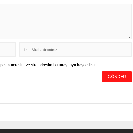
etle kuyumcuya gelen
Basın Merkezi’nde düzenlediği
askeli ve silahlı iki
basın toplantısının ardından
..
soruları yanıtladı.
NATO mutabakatı
çerçevesinde İsveç’in terör
örgütleriyle mücadelesine ilişkin
soruya yanıt veren...
posta adresim ve site adresim bu tarayıcıya kaydedilsin.