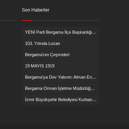
Son Haberler
YENİ Parti Bergama İlçe Başkanlığına İsmail Durmaz görevlendirildi
103. Yılında Lozan
Bergama’nın Çeşmeleri
19 MAYIS 1919
Bergama’ya Dev Yatırım: Alman Enerji Devi ENERCON Fabrika Kuruyor!
Bergama Orman İşletme Müdürlüğü’nde Yangın İşbaşı Eğitimi
İzmir Büyükşehir Belediyesi Kurban Bayramı Kesim Ücretlerini Açıkladı