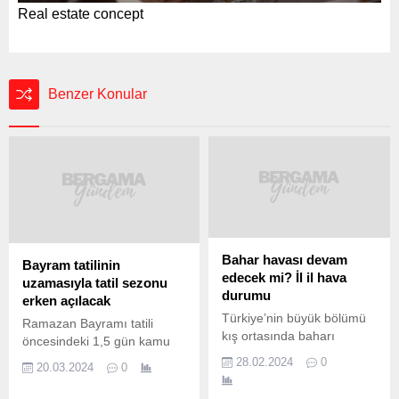
Real estate concept
Benzer Konular
Bahar havası devam
Bayram tatilinin
edecek mi? İl il hava
uzamasıyla tatil sezonu
durumu
erken açılacak
Türkiye’nin büyük bölümü
Ramazan Bayramı tatili
kış ortasında baharı
öncesindeki 1,5 gün kamu
yaşıyor. Afrika’dan gelen
çalışanlarının idari izinli
28.02.2024
0
20.03.2024
0
sıcak hava dalgası
sayılması kararı, turizm
nedeniyle termometler
sektörünü hareketlendirdi.