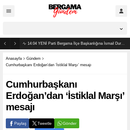
İzmir,
37
°C
Açık
14:04
YENİ Parti Bergama İlçe Başkanlığına İsmail Durmaz görevlendirildi
Anasayfa
Gündem
Cumhurbaşkanı Erdoğan’dan ‘İstiklal Marşı’ mesajı
Cumhurbaşkanı
Erdoğan’dan ‘İstiklal Marşı’
mesajı
Gönder
Paylaş
Tweetle