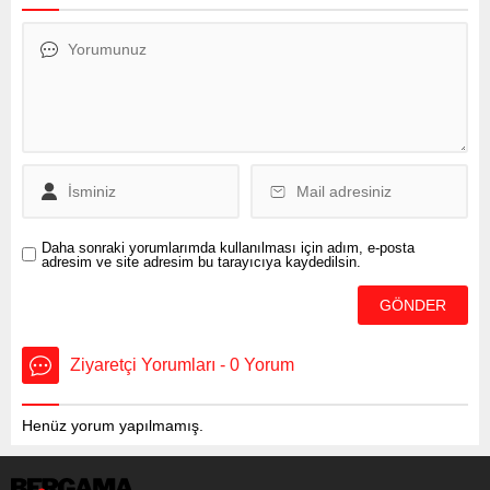
NİYET ETTİM” Doğma,
büyüme Bergamalı
olduğunun altını çizen
CHP’li Özuslu, “Resmi bir
süreç yok, resmi olarak
aday adaylığı süreci
başlamış da değil,
seçimlerle ilgili süreç de
başlamış değil, partimiz de
henüz böyle bir
sürecibaşlatmadı. Ancak
ben niyet ettim. Niyet etmek
Daha sonraki yorumlarımda kullanılması için adım, e-posta
adresim ve site adresim bu tarayıcıya kaydedilsin.
önemli bir şey. Çünkü bir
şeye niyet...
Ziyaretçi Yorumları - 0 Yorum
Henüz yorum yapılmamış.