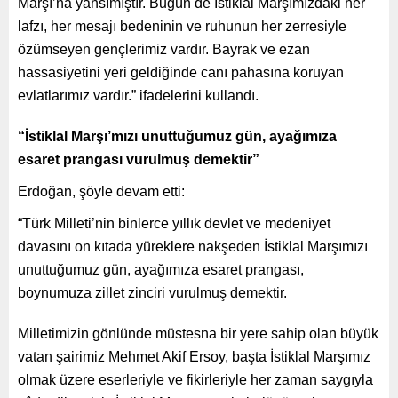
Marşı’na yansımıştır. Bugün de İstiklal Marşımızdaki her
lafzı, her mesajı bedeninin ve ruhunun her zerresiyle
özümseyen gençlerimiz vardır. Bayrak ve ezan
hassasiyetini yeri geldiğinde canı pahasına koruyan
evlatlarımız vardır.” ifadelerini kullandı.
“İstiklal Marşı’mızı unuttuğumuz gün, ayağımıza
esaret prangası vurulmuş demektir”
Erdoğan, şöyle devam etti:
“Türk Milleti’nin binlerce yıllık devlet ve medeniyet
davasını on kıtada yüreklere nakşeden İstiklal Marşımızı
unuttuğumuz gün, ayağımıza esaret prangası,
boynumuza zillet zinciri vurulmuş demektir.
Milletimizin gönlünde müstesna bir yere sahip olan büyük
vatan şairimiz Mehmet Akif Ersoy, başta İstiklal Marşımız
olmak üzere eserleriyle ve fikirleriyle her zaman saygıyla