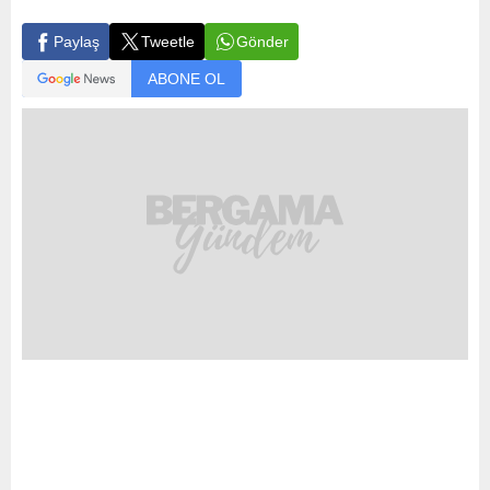
Gönder
Paylaş
Tweetle
ABONE OL