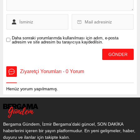
tehlikesine karşı incelemeler
ise sürüyor. Çevre, Şehircilik
ve İklim Değişikliği Bakanı
Mehmet Özhaseki, 9
noktadan...
Daha sonraki yorumlarımda kullanılması için adım, e-posta
adresim ve site adresim bu tarayıcıya kaydedilsin.
Ziyaretçi Yorumları - 0 Yorum
Henüz yorum yapılmamış.
Bergama Gündem, İzmir Bergama'daki güncel, SON DAKİKA
haberlerini içeren bir yayın platformudur. En yeni gelişmeler, haber,
duyuru ve ilanlar için takipte kalın.