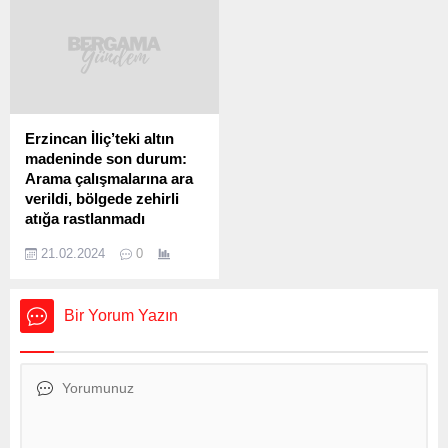
sonucu hayatını kaybeden
Kültür Merkezi Tonoz
Dr. Necip Hablemitoğlu
Bahçe’de yapıldı. İzmir
suikastının üzerinden tam
Gazeteciler Cemiyeti’nin
23 yıl geçti. Yarım asra
öncülüğünde, Bergama
yaklaşan bu süre zarfında,
Belediyesi, Bergama Ticaret
Türkiye’nin yakın siyasi
Odası ve BERKSAV iş
tarihinin en karanlık
birliğiyle düzenlenen
Erzincan İliç’teki altın
sayfalarından biri olan bu
törende farklı dallarda
madeninde son durum:
cinayet, aydınlatılmak bir
ödüller sahiplerini buldu.
Arama çalışmalarına ara
yana, karmaşık...
Törene Bergama Belediye
verildi, bölgede zehirli
Başkanı Prof. Dr. Tanju
atığa rastlanmadı
Çelik, önceki...
Erzincan’ın İliç ilçesindeki
21.02.2024
0
altın madeni sahasında
toprak altında kalan 9 işçiyi
arama çalışmaları, ikinci bir
Bir Yorum Yazın
toprak kayması riski
nedeniyle durduruldu.
İçişleri Bakanı Ali Yerlikaya,
güvenli bir çalışma ortamı
sağlanınca çalışmaların
yeniden başlayacağını
söyledi. Bölgedeki siyanür