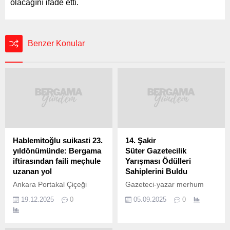
olacağını ifade etti.
Benzer Konular
Hablemitoğlu suikasti 23.
14. Şakir
yıldönümünde: Bergama
Süter Gazetecilik
iftirasından faili meçhule
Yarışması Ödülleri
uzanan yol
Sahiplerini Buldu
Ankara Portakal Çiçeği
Gazeteci-yazar merhum
sokaktaki evinin önünde 18
Şakir Süter anısına bu yıl
19.12.2025
0
05.09.2025
0
Aralık 2002 tarihinde,
14’üncüsü düzenlenen Şakir
akşam saat 18 civarında
Süter Gazetecilik Yarışması
uğradığı silahlı saldırı
Ödül Töreni, Bergama