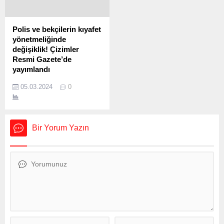
Açılışı ve Etkinlikler
seçeneğini tercih eden
Kermesin açılışı, Bergama
ancak birinci ve ikinci
Endüstri Meslek Lisesi
taksitini ödemeyen veya...
Polis ve bekçilerin kıyafet
önünde başlayan kortej
yönetmeliğinde
yürüyüşü ile...
değişiklik! Çizimler
Resmi Gazete’de
yayımlandı
Emniyet Mensupları Kıyafet
05.03.2024
0
Yönetmeliği’nde yapılan
değişiklik Resmi Gazete’de
yayımlanarak yürürlüğe
girdi. Yönetmeliğin eklerinde
Bir Yorum Yazın
polis ve bekçilerin
giyecekleri üniforma ve
ayakkabıların çizimlerine de
yer verildi. Emniyet
Hizmetleri Sınıfı Mensupları
Kıyafet Yönetmeliğinde
Değişiklik Yapılmasına Dair
Yönetmelik Resmi
Gazete’de yayınlandı.
ÜNİFORMA VE