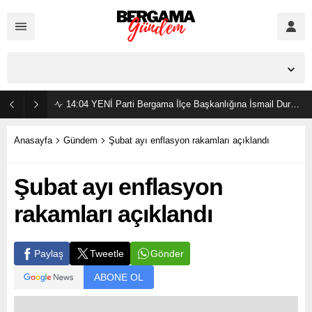
İzmir,
37
°C
Açık
14:04
YENİ Parti Bergama İlçe Başkanlığına İsmail Durmaz görevlendirildi
Anasayfa
Gündem
Şubat ayı enflasyon rakamları açıklandı
Şubat ayı enflasyon
rakamları açıklandı
Gönder
Paylaş
Tweetle
ABONE OL