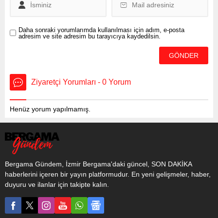
ELDİVENLERE İLİŞKİN
ÇİZİMLER YER ALDI Resmi
Gazete’de yayınlanmasıyla
Daha sonraki yorumlarımda kullanılması için adım, e-posta
adresim ve site adresim bu tarayıcıya kaydedilsin.
yürürlüğe giren
yönetmeliğin...
Ziyaretçi Yorumları - 0 Yorum
Henüz yorum yapılmamış.
Bergama Gündem, İzmir Bergama'daki güncel, SON DAKİKA
haberlerini içeren bir yayın platformudur. En yeni gelişmeler, haber,
duyuru ve ilanlar için takipte kalın.