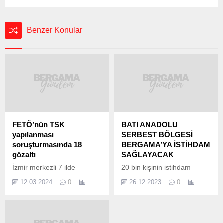
Benzer Konular
FETÖ’nün TSK
BATI ANADOLU
yapılanması
SERBEST BÖLGESİ
soruşturmasında 18
BERGAMA’YA İSTİHDAM
gözaltı
SAĞLAYACAK
İzmir merkezli 7 ilde
20 bin kişinin istihdam
FETÖ’nün TSK içerisindeki
olanağı bulacağı Batı
12.03.2024
0
26.12.2023
0
gizli yapılanmasına yönelik
Anadolu Serbest Bölgesi,
operasyonda 18 şüpheli
Şubat ayı itibarıyla
gözaltına alındı. İzmir
ekonomiye katkı sağlamaya
Cumhuriyet Başsavcılığı
başlayacak.