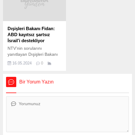
Terör Suçları Soruşturma
Tamamlandığında 120
Bürosu tarafından
firmanın faaliyette olacağı
FETÖ’nün TSK içindeki gizli
BASBAŞ’ta tam kapasiteye
yapılanmasına yönelik
ulaşıldığında bölgenin
yürütülen soruşturmalar
ekonomik kurtuluşunun
Dışişleri Bakanı Fidan:
kapsamında başta
lokomotifi olacak.
ABD kayıtsız şartsız
ankesörlü/kontörlü sabit hat
Bergama’nın Aşağıkırıklar
İsrail’i destekliyor
irtibatı olmak üzere örgüt
Mahallesi’nde kurulan Batı
NTV’nin sorularını
mensubiyetlerine dair itirafçı
Anadolu Serbest Bölgesi 2.5
yanıtlayan Dışişleri Bakanı
ifadesi, askeri okul
milyon metrekare alandan
Hakan Fidan, “Hedefimiz,
mülakatlarında örgütsel
oluşuyor. Altyapı
16.05.2024
0
bölgemizde barışın ve
kodlama tespiti...
yatırımlarının tamamlandığı
güvenliğin sağlanması.”
bölge 5G teknolojisine...
ifadelerini kullandı. Gazze
Bir Yorum Yazın
meselesi ile ilgili de
değerlendirmelerde bulunan
Fidan, “ABD kayıtsız şartsız
İsrail’i destekliyor. Biz de
Filistin’i destekliyoruz. Bu bir
ayrım noktası.” dedi.
Dışişleri Bakanı Hakan
Fidan, NTV canlı yayınında
Seda Öğretir ve Ahmed