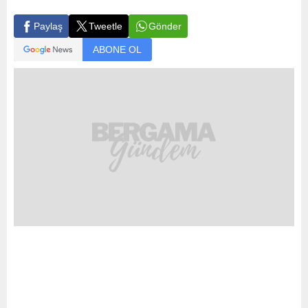
Gönder
Paylaş
Tweetle
ABONE OL