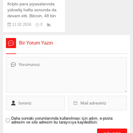
sandık kurulu başkanları ile
İngiltere’ye karşı başarılı bir
Kripto para piyasalarında
bir üyesinin, Seçimlerin
savunma yapıyor” diye
yükseliş hafta sonunda da
Temel Hükümleri ve...
konuştu. ABD ve İngiltere,
devam etti. Bitcoin, 48 bin
Husilerin Kızıldeniz’deki
600 dolar kadar yükseldi.
saldırılarını gerekçe
11.02.2024
0
Ethereum ise 2 bin 500
göstererek Yemen’in
doların üzerinde işlem
başkenti Sana dahil birçok...
görüyor. Kripto para
Bir Yorum Yazın
piyasalarında yükseliş hafta
sonunda da devam etti.
Küresel piyasalarda artan
risk iştahı kripto paraların
yükselişini beraberinde
getirdi. Bitcoin (BTC), 48 bin
doları aşarak bir...
Daha sonraki yorumlarımda kullanılması için adım, e-posta
adresim ve site adresim bu tarayıcıya kaydedilsin.