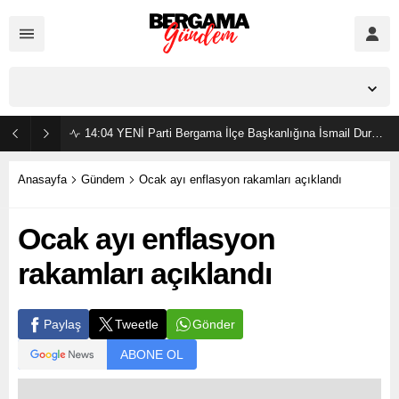
İzmir,
37
°C
Açık
14:04
YENİ Parti Bergama İlçe Başkanlığına İsmail Durmaz görevlendirildi
Anasayfa
Gündem
Ocak ayı enflasyon rakamları açıklandı
Ocak ayı enflasyon
rakamları açıklandı
Gönder
Paylaş
Tweetle
ABONE OL