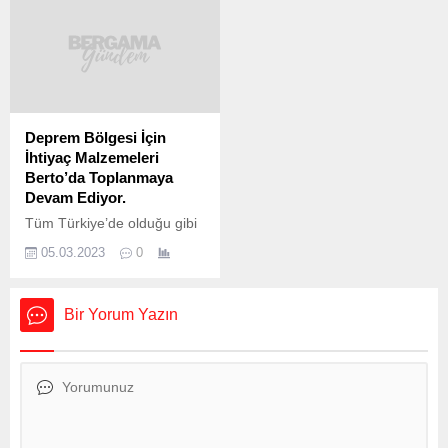
kullanılmak istenilen
normal görüşü bozmayacak
yaklaşık 445 milyon lira
renkli veya renksiz koruma
değerinde 49 araç ele
gözlüğü takma şartı getirildi.
geçirildi. Ticaret
Kaskında koruma gözlüğü
Bakanlığı’ndan yapılan
olanlar ise bu zorunluluktan
açıklamaya göre, ilk
muaf tutulacak. İçişleri
operasyonda, Irak’tan
Bakanlığı koordinasyonunda
Deprem Bölgesi İçin
Türkiye’ye giriş yapmak
Ulaştırma ve Altyapı
İhtiyaç Malzemeleri
üzere Habur Gümrük
Bakanlığı ve Çevre,
Berto’da Toplanmaya
Kapısı’na gelen ve “Turistik
Şehircilik ve İklim
Devam Ediyor.
Kolaylıklar Kapsamı
Değişikliği...
Tüm Türkiye’de olduğu gibi
Taşıtlara Tanınan Haklar”
Bergama’da da 7’den 70’e
kapsamında ülkeye
05.03.2023
0
herkesin desteği ile deprem
getirilmek istenen...
bölgesine gönderilmek için
acil ihtiyaç malzemeleri
Bir Yorum Yazın
toplanmaya devam ediyor.
Bu kapsamda Bergama
Ticaret Odası hizmet binası
giriş katında da “Yardım
Toplama Merkezi” kuruldu.
Bergama’daki teslimat
noktalarından biri olan