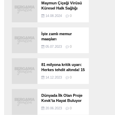
Maymun Çiçeği Virüsü
Küresel Halk Sağlığı
Acil Durumu Olarak İlan
14.08.2024
0
Edildi
İşte zamlı memur
maaşları
05.07.2023
0
81 milyona kritik uyarı:
Herkes tehdit altında! 15
saniyede bulaşıyor, 30
14.12.2023
0
kat hızlı yayılıyor…
Dünyada İlk Olan Proje
Kınık’ta Hayat Buluyor
20.06.2023
0