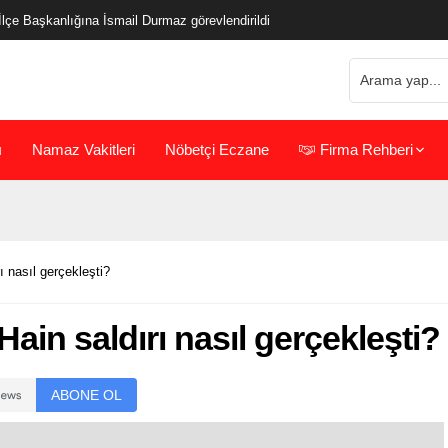
çe Başkanlığına İsmail Durmaz görevlendirildi
ı
Namaz Vakitleri
Nöbetçi Eczane
Firma Rehberi
ı nasıl gerçekleşti?
 Hain saldırı nasıl gerçekleşti?
ABONE OL