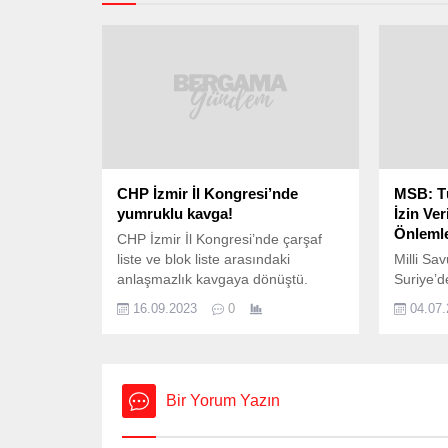
CHP İzmir İl Kongresi’nde
MSB: Tü
yumruklu kavga!
İzin Ve
Önlemle
CHP İzmir İl Kongresi’nde çarşaf
liste ve blok liste arasındaki
Milli Sa
anlaşmazlık kavgaya dönüştü.
Suriye’d
Yumrukların konuştuğu kavgada
TIR’ların
16.09.2023
0
04.07
İzmir Büyükşehir Belediye Başkanı
tepki gös
Tunç Soyer ve CHP İzmir İl Başkanı
provokati
Şenol Aslanoğlu arbedenin
edildiğin
arasında kaldı. Soyer ve Arslanoğlu
alındığın
polis koruması eşliğinde salondan
açıklama
Bir Yorum Yazın
çıkarıldı. CHP İzmir İl Kongresi’nde
Devleti’
yaşanan çarşaf liste ve blok liste...
eylemlere