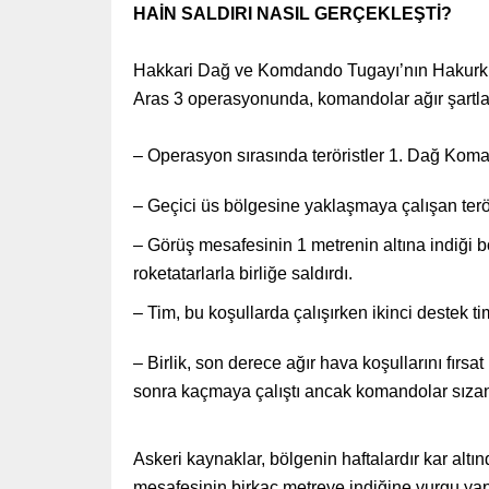
HAİN SALDIRI NASIL GERÇEKLEŞTİ?
Hakkari Dağ ve Komdando Tugayı’nın Hakurk 
Aras 3 operasyonunda, komandolar ağır şartlard
– Operasyon sırasında teröristler 1. Dağ Koma
– Geçici üs bölgesine yaklaşmaya çalışan terörist
– Görüş mesafesinin 1 metrenin altına indiği b
roketatarlarla birliğe saldırdı.
– Tim, bu koşullarda çalışırken ikinci destek ti
– Birlik, son derece ağır hava koşullarını fırsat b
sonra kaçmaya çalıştı ancak komandolar sızan t
Askeri kaynaklar, bölgenin haftalardır kar altın
mesafesinin birkaç metreye indiğine vurgu yap