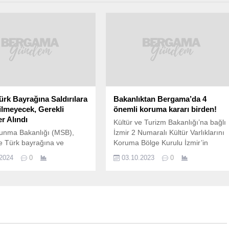
rk Bayrağına Saldırılara
Bakanlıktan Bergama’da 4
rilmeyecek, Gerekli
önemli koruma kararı birden!
r Alındı
Kültür ve Turizm Bakanlığı’na bağlı
vunma Bakanlığı (MSB),
İzmir 2 Numaralı Kültür Varlıklarını
e Türk bayrağına ve
Koruma Bölge Kurulu İzmir’in
a yönelik saldırılara sert
UNESCO kenti Bergama ilçesinde 
.2024
0
03.10.2023
0
terdi. Bakanlık, bu tür
koruma kararına imza attı. İlçenin
f eylemlerin dikkatle takip
Yukarıkırıklar, Aşağıbey, Çitköy ve
i ve gerekli önlemlerin
Katrancı mahallelerindeki parseller
ı belirtti. MSB’nin yaptığı
bakanlık kararları ile arkeolojik sit
da, “Türkiye Cumhuriyeti
alanı olarak tescil edildi. Kültür ve
ne yönelik yapılan bu
Turizm Bakanlığı’na bağlı İzmir 2
 hiçbir şekilde izin
Numaralı Kültür Varlıklarını...