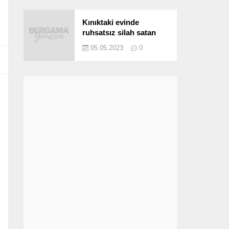
Kınıktaki evinde
ruhsatsız silah satan
şüpheli yakalandı
05.05.2023
0