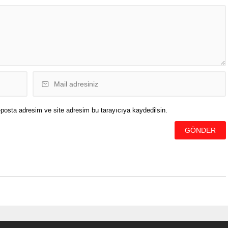
ecektir” denildi. Sosyal
olayların devam ettiği
yapılan paylaşımlara...
posta adresim ve site adresim bu tarayıcıya kaydedilsin.