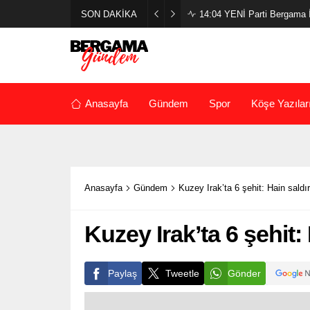
SON DAKİKA
14:04
YENİ Parti Bergama İl
Anasayfa
Gündem
Spor
Köşe Yazılar
Anasayfa
Gündem
Kuzey Irak’ta 6 şehit: Hain saldır
Kuzey Irak’ta 6 şehit:
Paylaş
Tweetle
Gönder