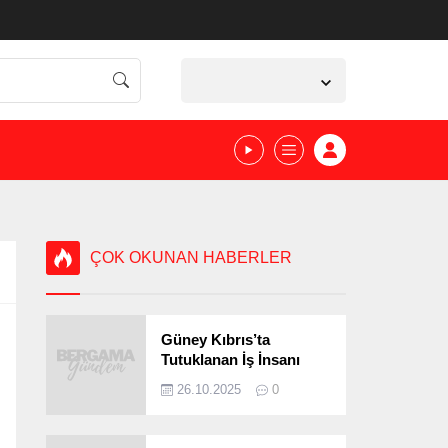
İzmir,
25
°C
Açık
ÇOK OKUNAN HABERLER
Güney Kıbrıs’ta
Tutuklanan İş İnsanı
Bergamalı Çıktı!
26.10.2025
0