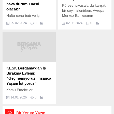
hava durumu nasıl
Küresel piyasalarda karışık
olacak?
bir seyir izlenirken, Avrupa
Hafta sonu batı ve iç
Merkez Bankasının
kesimlerinde bahar
açıklayacağı faiz kararı ve
25.02.2024
0
02.03.2024
0
havasında geçiyor. Yeni
ABD’nin istihdam raporunda
haftada İstanbul’da hava
yer alacak tarım dışı
sıcaklıklarının mevsim
istihdam verisi ile yurt içinde
normallerinin 4 ila 6 derece
enflasyon rakamları
üstünde olması bekleniyor.
piyasanın odağında
Ege ve Akdeniz bölgelerinde
bulunuyor. Küresel
yeni haftada yağmur
piyasalarda, ABD’de
görülmesi tahmin ediliyor.
açıklanan verilerden alınan
İşte İstanbul, Ankara ve
karışık sinyaller
KESK Bergama’dan İş
diğer illerde beklenen hava
ve Fed üyelerinin
Bırakma Eylemi:
durumu… BUGÜN HAVA
açıklamaları paralelinde
“Geçinemiyoruz, İnsanca
NASIL OLACAK?
Bankanın ne
Yaşam İstiyoruz”
Meteoroloji Genel
zaman faiz indirimine
Kamu Emekçileri
Müdürlüğü’nün yaptığı...
başlayacağına yönelik
Sendikaları Konfederasyonu
belirsizliğin sürmesiyle bu
14.01.2026
0
(KESK) Bergama Şubesi,
hafta...
artan hayat pahalılığı, maaş
zamları ve çalışma
Bir Yorum Yazın