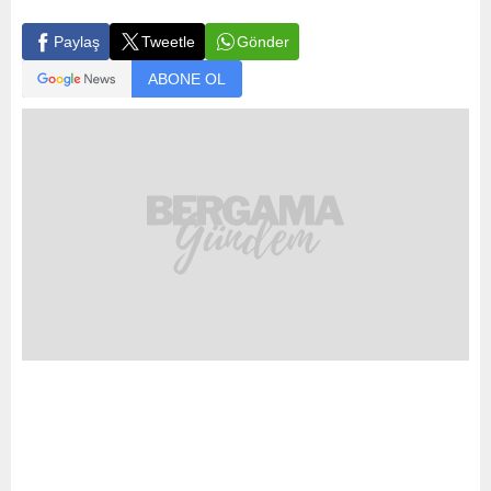
Gönder
Paylaş
Tweetle
ABONE OL