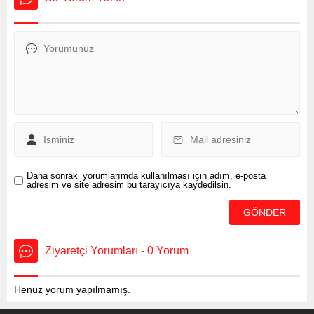
koşullarına ilişkin taleplerini
dile getirmek amacıyla 14
Ocak iş bırakma
eylemi kapsamında basın
açıklaması yaptı. KESK
tarafından yapılan
açıklamada, kamu
emekçilerinin ve emeklilerin
uzun süredir geçim sıkıntısı
yaşadığı belirtilerek,
açıklanan maaş artışlarının
gerçek enflasyon karşısında
yetersiz kaldığı ifade...
Daha sonraki yorumlarımda kullanılması için adım, e-posta
adresim ve site adresim bu tarayıcıya kaydedilsin.
Ziyaretçi Yorumları - 0 Yorum
Henüz yorum yapılmamış.