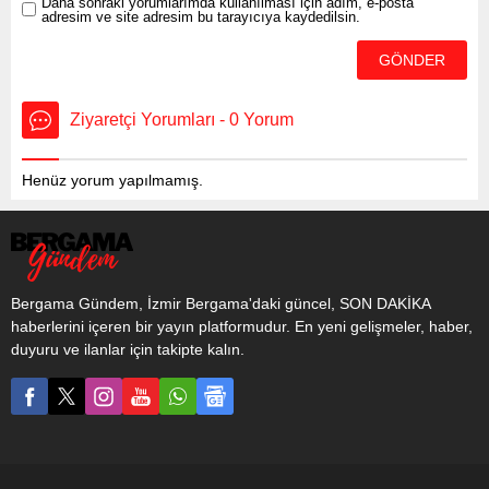
Daha sonraki yorumlarımda kullanılması için adım, e-posta
adresim ve site adresim bu tarayıcıya kaydedilsin.
kermeslerden elde...
Ziyaretçi Yorumları - 0 Yorum
Henüz yorum yapılmamış.
Bergama Gündem, İzmir Bergama'daki güncel, SON DAKİKA
haberlerini içeren bir yayın platformudur. En yeni gelişmeler, haber,
duyuru ve ilanlar için takipte kalın.