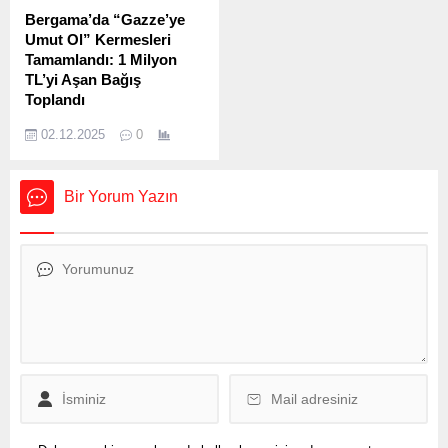
Kurban Bayramlarında
seçimler öncesinde
Bergama’da “Gazze’ye
verilen 2 bin liralık ikramiye,
emeklilerin tamamına 4 bin
Umut Ol” Kermesleri
yüzde 50 artışla 3 bin liraya
ila 8 bin lira arasında
Tamamlandı: 1 Milyon
yükseldi.
seyyanen zam
TL’yi Aşan Bağış
yapılabileceği öne
Toplandı
sürüldü....
Bergama İlçe Müftülüğü ile
02.12.2025
0
Türkiye Diyanet Vakfı (TDV)
Bergama Şubesinin
öncülüğünde
Bir Yorum Yazın
düzenlenen “Gazze’ye
Umut Ol” kermesleri, 28
Kasım 2025’te Fatih
Camii’nde yapılan son
etkinlikle sona erdi. İlçe
genelindeki camiler ve
Kur’an kurslarında Ekim ve
Kasım ayları boyunca süren
kermeslere Bergamalı
hayırseverler yoğun ilgi
gösterdi. Müftülük
tarafından yapılan
açıklamaya göre,