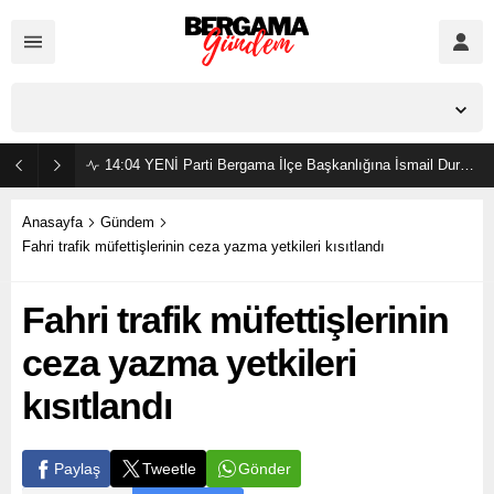
İzmir,
25
°C
Açık
14:04
YENİ Parti Bergama İlçe Başkanlığına İsmail Durmaz görevlendirildi
Anasayfa
Gündem
Fahri trafik müfettişlerinin ceza yazma yetkileri kısıtlandı
Fahri trafik müfettişlerinin
ceza yazma yetkileri
kısıtlandı
Gönder
Paylaş
Tweetle