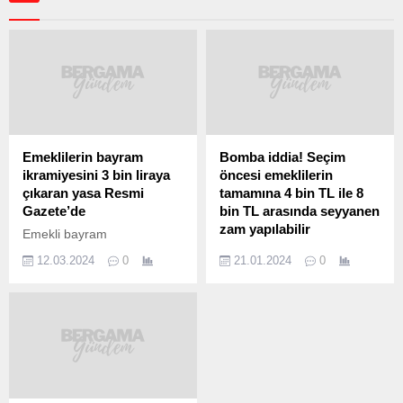
Emeklilerin bayram
Bomba iddia! Seçim
ikramiyesini 3 bin liraya
öncesi emeklilerin
çıkaran yasa Resmi
tamamına 4 bin TL ile 8
Gazete’de
bin TL arasında seyyanen
zam yapılabilir
Emekli bayram
ikramiyesinin 3 bin liraya
SSK ve Bağ-Kur emeklisi
12.03.2024
0
21.01.2024
0
çıkarılmasına yönelik yasa
maaşlarına yapılan yüzde
Resmi Gazete’de
5’lik ek zam ve en düşük
yayımlandı. 8. Yargı
emekli maaşının 10 bin
Paketi’nde yer alan emekli
TL’ye çıkarılması tartışma
bayram ikramiyesinin 3 bin
konusu olurken, Ankara
liraya çıkarılmasına yönelik
kulislerine düşen iddia
madde Resmi Gazete’de
büyük ses getirdi. 31 Mart
yayımlandı. Ramazan ve
2024’te yapılacak yerel