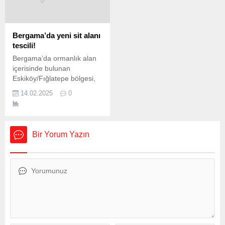
vergi matrahından
25’e indirildi. Döviz
indirimine izin verilmesini,
cinsinden hesaplar için
tüm sosyal yardım
zorunlu karşılık oranı ise
kalemlerinin de mümkün
yüzde 4’ten yüzde 8’e
Bergama’da yeni sit alanı
olduğunca SGK prim
yükseltildi. Türkiye
tescili!
matrahına dahil edilmemesi
Cumhuriyet Merkez
Bergama’da ormanlık alan
istendi. Türk-İş’in talebi
Bankası (TCMB), Türk lirası
içerisinde bulunan
gerçekleşirse asgari
(TL) mevduata geçişin
Eskiköy/Fığlatepe bölgesi,
ücretlilerin üzerindeki vergi
desteklenmesi amacıyla
birinci ve üçüncü derece
yükü hafifleyeceği için
yeni...
14.02.2025
0
arkeolojik sit alanı olarak
gelirlerinde artış olacak.
tescil edildi. Resmi
TÜRK-İŞ Genel...
Gazete’de 14 Şubat 2025
tarihli kararla yayımlanan
Bir Yorum Yazın
Cumhurbaşkanı Recep
Tayyip Erdoğan’ın imzasını
taşıyan düzenlemeye göre,
Kültür ve Turizm
Bakanlığı’nın
değerlendirmesi sonucu
Çaltıkoru Mahallesi sınırları
içinde yer alan bu bölge sit
alanı olarak...