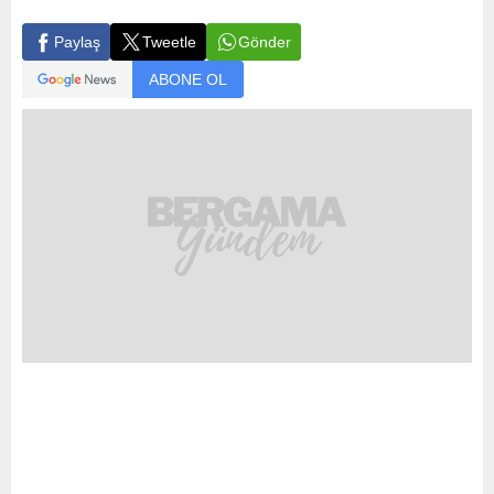
Gönder
Paylaş
Tweetle
ABONE OL