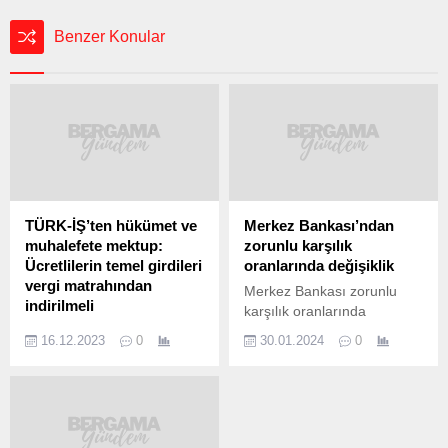
Benzer Konular
TÜRK-İŞ’ten hükümet ve
Merkez Bankası’ndan
muhalefete mektup:
zorunlu karşılık
Ücretlilerin temel girdileri
oranlarında değişiklik
vergi matrahından
Merkez Bankası zorunlu
indirilmeli
karşılık oranlarında
Asgari ücret pazarlığında
değişikliğe gitti. Resmi
16.12.2023
0
30.01.2024
0
işçi kesimini temsil eden
Gazete’de yayımlanan
TÜRK-İŞ, hükümete ve
kararla, kur korumalı (KKM)
muhalefete mektup
hesaplar için zorunlu
gönderdi. Mektupta
karşılık oranı, 6 aya kadar
ücretlilerin temel giderlerinin
vadede yüzde 30’dan yüzde