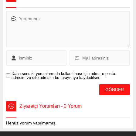
basit bir işlemle emekli
olunca alacakları olası
maaşı artık e-Devlet’ten de
öğrenebilecek. Sosyal
Güvenlik Kurumu (SGK)
milyonlarca emeklinin yeni
kök maaşını e-Devlet’e
yükledi. Bugüne kadar
SGK’nın internet sitesi
üzerinden yapılan
sorgulama...
Daha sonraki yorumlarımda kullanılması için adım, e-posta
adresim ve site adresim bu tarayıcıya kaydedilsin.
Ziyaretçi Yorumları - 0 Yorum
Henüz yorum yapılmamış.