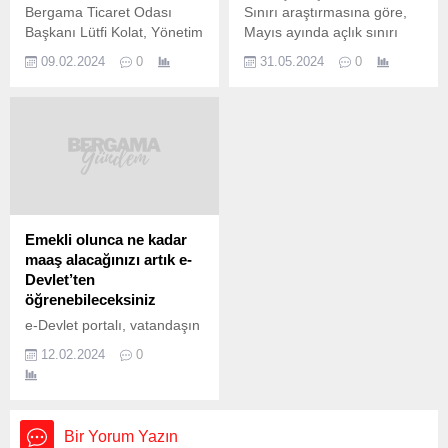
Bergama Ticaret Odası
Sınırı araştırmasına göre,
Başkanı Lütfi Kolat, Yönetim
Mayıs ayında açlık sınırı
Kurulu Üyesi Selçuk Kor ve
18.969 TL’ye yükseldi. Bu
09.02.2024
0
31.05.2024
0
Genel Sekreter Gülay Koç, ​
rakam, 17.002 TL olan
Bergama İlçe Tarım ve
asgari ücretten 1.967 TL
Orman Müdürü ​Ümmiye
daha fazla. Asgari ücret ile
Çelik Saygın’ı ziyaret etti.
açlık sınırı arasındaki fark,
Gerçekleşen ziyarette;
Mayıs ayında daha da
bölgemizdeki Zeytin ve
belirginleşti. Türk-İş’in
Zeytinyağı’nın markalaşma
verilerine göre, Ankara’da
yolculuğu hakkında fikir alış
yaşayan dört kişilik bir
verişi yapıldı ve hem
ailenin sağlıklı, dengeli ve
Emekli olunca ne kadar
Bergama, hem de bölge
yeterli...
maaş alacağınızı artık e-
genelindeki tarım faaliyetleri
Devlet’ten
değerlendirildi....
öğrenebileceksiniz
e-Devlet portalı, vatandaşın
hayatını kolaylaştırmaya
12.02.2024
0
devam ediyor. Siteye,
emekli adayları için yeni
özellik eklendi. Gerekli
şartları sağlayan
Bir Yorum Yazın
kullanıcılar, yapacakları