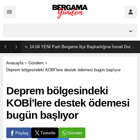
İzmir,
23
°C
Açık
14:04
YENİ Parti Bergama İlçe Başkanlığına İsmail Durmaz görevlendirildi
Anasayfa
Gündem
Deprem bölgesindeki KOBİ’lere destek ödemesi bugün başlıyor
Deprem bölgesindeki
KOBİ’lere destek ödemesi
bugün başlıyor
Gönder
Paylaş
Tweetle