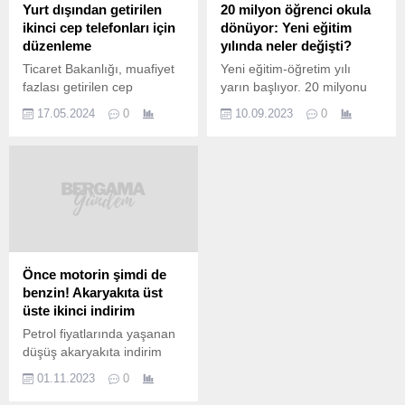
Yurt dışından getirilen
20 milyon öğrenci okula
ikinci cep telefonları için
dönüyor: Yeni eğitim
düzenleme
yılında neler değişti?
Ticaret Bakanlığı, muafiyet
Yeni eğitim-öğretim yılı
fazlası getirilen cep
yarın başlıyor. 20 milyonu
telefonlarının yurda
aşkın öğrenci yarın sabah
17.05.2024
0
10.09.2023
0
girişinde vergi kayıp ve
itibariyle sınıflarında olacak.
kaçağının önüne geçilmesi
Bu yıl eğitimde birçok yenilik
amacıyla uygulamada
de var. Yaz tatili bitti. 20
değişiklik yaptı. Bakanlıktan
milyonu aşkın öğrenci ve 1
yapılan açıklamada, yolcu
milyon 200 bin öğretmen
beraberinde yurda
için ilk ders zili çalacak.Yeni
sokulmak istenilen eşyalar
eğitim-öğretim yılı,
kapsamının, Gümrük
yeniliklerle başlayacak. Orta
Kanununun Bazı
öğretimde sınıf tekrarı geri
Önce motorin şimdi de
Maddelerinin Uygulanması
geldi. Öğrenciler...
benzin! Akaryakıta üst
Hakkındaki Karar
üste ikinci indirim
kapsamında düzenlendiği
Petrol fiyatlarında yaşanan
belirtilerek, “GSM-cep
düşüş akaryakıta indirim
telefonu”nun da liste
olarak yansımaya devam
kapsamında yer aldığı
01.11.2023
0
ediyor. Dün motorine gelen
anımsatıldı. Cep