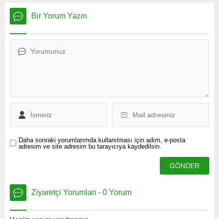
indirimin ardından bugün de
telefonunun, yabancı...
benzine indirim geldi.
Bir Yorum Yazın
Benzinin litresi 67 kuruş
ucuzladı. İsrail-Hamas
arasındaki çatışmanın
şiddetlenmesiyle 96 dolara
kadar yükselen brent
petrolün varil fiyatı, 86 dolar
seviyesine geriledi. Petrol
fiyatlarındaki düşüş
akaryakıta indirim olarak
yansımaya devam ediyor....
Daha sonraki yorumlarımda kullanılması için adım, e-posta
adresim ve site adresim bu tarayıcıya kaydedilsin.
Ziyaretçi Yorumları - 0 Yorum