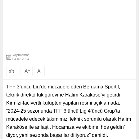
Yayınlama:
04.07.2024
A
+
A
-
TFF 3’üncü Lig’de mücadele eden Bergama Sportif,
teknik direktörlük görevine Halim Karaköse’yi getirdi.
Kırmızı-lacivertli kulüpten yapılan resmi açıklamada,
“2024-25 sezonunda TFF 3’üncü Lig 4’üncü Grup’ta
mücadele edecek takımımız, teknik sorumlu olarak Halim
Karaköse ile anlaştı. Hocamıza ve ekibine ‘hoş geldin’
diyor, yeni sezonda başarılar diliyoruz” denildi.