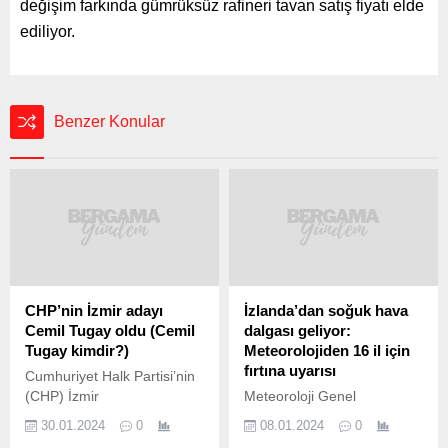
değişim farkında gümrüksüz rafineri tavan satış fiyatı elde
ediliyor.
Benzer Konular
CHP’nin İzmir adayı
İzlanda’dan soğuk hava
Cemil Tugay oldu (Cemil
dalgası geliyor:
Tugay kimdir?)
Meteorolojiden 16 il için
fırtına uyarısı
Cumhuriyet Halk Partisi’nin
(CHP) İzmir
Meteoroloji Genel
Büyükşehir Belediye Başkan
Müdürüğünü’nün son
30.01.2024
0
08.01.2024
0
adayı Cemil Tugay oldu.
tahminlerine göre haftanın