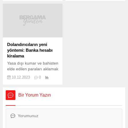
Tugay, Karşıyaka Belediye
ilk günü batıda yağışlar
başkanlığı görevini
devam edecek, yarın ise
yürütüyordu. CHP Genel
soğuk hava etkisini iyice
Başkanı Özgür Özel, İzmir
gösterecek. Bugün 16
adayının açıklanmasının
derece olan sıcaklık 9
ardından “Değişim nerede
derece birden düşecek.
diyenler İzmir’e baksın”
İzlanda üzerinden gelen
değerlendirmesinde
soğuk hava dalgası
Dolandırıcıların yeni
bulundu. CHP’nin İzmir ilçe
beraberinde kar yağışını da
yöntemi: Banka hesabı
belediye başkan adayları da
getirecek. MGM tarafından
kiralama
belli oldu. İşte CHP’nin İzmir
bugün 16 il için sarı kodlu
Yasa dışı kumar ve bahisten
adayları… Geçen hafta
kuvvetli yağış...
elde edilen paraları aklamak
200’den fazla...
ve zimmetlerine geçirmek
10.12.2023
0
isteyen dolandırıcıların yeni
yöntemi ihtiyaç sahibi olan
kişilerin banka hesaplarını
Bir Yorum Yazın
kara para akışında
kullanmak için kiralamak
oldu. Dolandırıcılar, sosyal
medya üzerinden kurdukları
gruplarla kiralık hesap
arıyor. Yasa dışı bahis