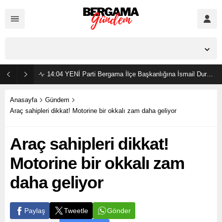
İzmir,
23
°C
Açık
14:04
YENİ Parti Bergama İlçe Başkanlığına İsmail Durmaz görevlendirildi
Anasayfa
Gündem
Araç sahipleri dikkat! Motorine bir okkalı zam daha geliyor
Araç sahipleri dikkat!
Motorine bir okkalı zam
daha geliyor
Gönder
Paylaş
Tweetle