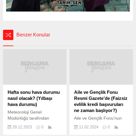
Benzer Konular
Hafta sonu hava durumu
Aile ve Gençlik Fonu
nasıl olacak? (Yılbaşı
Resmi Gazete’de (Faizsiz
hava durumu)
evlilik kredi başvuruları
ne zaman başlıyor?)
Meteoroloji Genel
Müdürlüğü tarafından
Aile ve Gençlik Fonu’nun
yapılan son
yapısına ve uygulanmasına
29.12.2023
0
11.02.2024
0
değerlendirmelere göre:
ilişkin yönetmelik Resmi