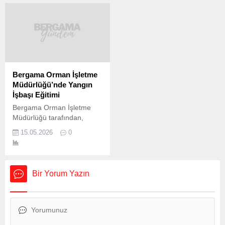
Kuzeydoğu kesimlerin
Gazete’de yayımlanarak
parçalı ve yer yer çok
yürürlüğe girdi. Fon, yeraltı
bulutlu, diğer yerlerin
kaynaklarından elde edilen
parçalı ve az bulutlu
gelirlerle desteklenecek.
geçeceği tahmin ediliyor.
Fon kapsamında kendi
Türkiye, 2024 yılına
projesini geliştirip yapacak
girmeye hazırlandığımız
olan gençler desteklenecek
günlerde mevsim
ve yeni evlenecek gençlere,
Bergama Orman İşletme
normallerinin üzerinde bir
150 bin lira tutarında 2 yıl
Müdürlüğü’nde Yangın
sıcaklığa ev sahipliği
geri ödemesiz kredi
İşbaşı Eğitimi
yapacak. 29 Aralık Cuma
verilecek. 2 yıl ödemesiz, 4
Bergama Orman İşletme
sabahı ve gece saatlerinde
yılda ödeme...
Müdürlüğü tarafından,
Marmara, Ege ile iç...
yangın sezonu öncesi
15.05.2026
0
hazırlıklar kapsamında
Kınık ilçesinde “Orman
Yangınlarıyla Mücadele
İşbaşı Eğitim Programı”
Bir Yorum Yazın
düzenlendi. Programa çok
sayıda teknik personel ve
saha ekibi katıldı. Eğitim
programına, Orman Bölge
Müdür Yardımcısı Hakan