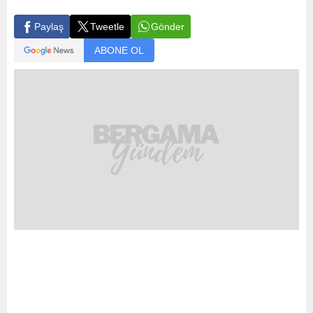
Gönder
Paylaş
Tweetle
ABONE OL