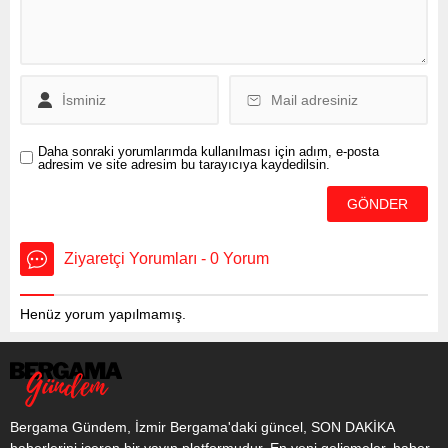
Duman, Orman
Yangınlarıyla Mücadele
Şube Müdürü Mustafa
Koruk, şube mühendisleri,
Bergama Orman İşletme
Müdürü İlyas...
Daha sonraki yorumlarımda kullanılması için adım, e-posta
adresim ve site adresim bu tarayıcıya kaydedilsin.
Ziyaretçi Yorumları - 0 Yorum
Henüz yorum yapılmamış.
Bergama Gündem, İzmir Bergama'daki güncel, SON DAKİKA
haberlerini içeren bir yayın platformudur. En yeni gelişmeler, haber,