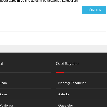
posta adresim ve site adresim bu tarayıcıya kaydedilsin.
al
Özel Sayfalar
ızda
Nöbetçi Eczaneler
keleri
Astroloji
 Politikası
Gazeteler