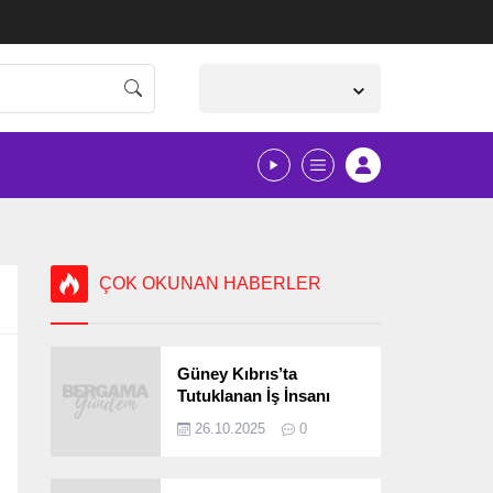
İzmir,
25
°C
Açık
ÇOK OKUNAN HABERLER
Güney Kıbrıs’ta
Tutuklanan İş İnsanı
Bergamalı Çıktı!
26.10.2025
0