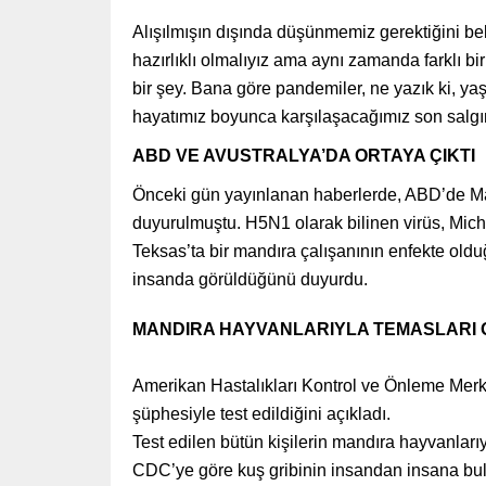
Alışılmışın dışında düşünmemiz gerektiğini belir
hazırlıklı olmalıyız ama aynı zamanda farklı bir
bir şey. Bana göre pandemiler, ne yazık ki, y
hayatımız boyunca karşılaşacağımız son salg
ABD VE AVUSTRALYA’DA ORTAYA ÇIKTI
Önceki gün yayınlanan haberlerde, ABD’de Mar
duyurulmuştu. H5N1 olarak bilinen virüs, Mich
Teksas’ta bir mandıra çalışanının enfekte olduğ
insanda görüldüğünü duyurdu.
MANDIRA HAYVANLARIYLA TEMASLARI
Amerikan Hastalıkları Kontrol ve Önleme Merke
şüphesiyle test edildiğini açıkladı.
Test edilen bütün kişilerin mandıra hayvanlarıyl
CDC’ye göre kuş gribinin insandan insana bula