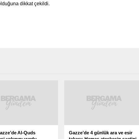
lduğuna dikkat çekildi.
 Gazze’de Al-Quds
Gazze’de 4 günlük ara ve esir
si yakınını vurdu
takası: Hamas ateşkesin saatini