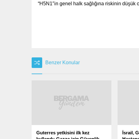
“H5N1″in genel halk sağlığına riskinin düşük o
Benzer Konular
Guterres yetkisini ilk kez
İsrail,
kullandı: Gazze için Güvenlik
Hastane