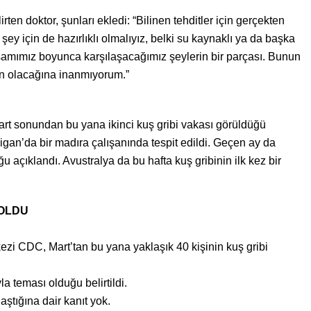
ten doktor, şunları ekledi: “Bilinen tehditler için gerçekten
 şey için de hazırlıklı olmalıyız, belki su kaynaklı ya da başka
aşamımız boyunca karşılaşacağımız şeylerin bir parçası. Bunun
ın olacağına inanmıyorum.”
t sonundan bu yana ikinci kuş gribi vakası görüldüğü
igan’da bir madıra çalışanında tespit edildi. Geçen ay da
u açıklandı. Avustralya da bu hafta kuş gribinin ilk kez bir
 OLDU
zi CDC, Mart’tan bu yana yaklaşık 40 kişinin kuş gribi
a teması olduğu belirtildi.
ştığına dair kanıt yok.