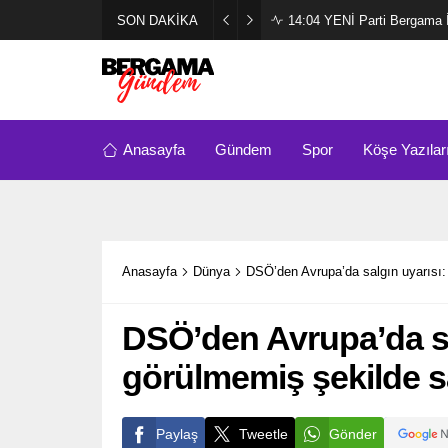
SON DAKİKA
14:04
YENİ Parti Bergama İl
Anasayfa
Gündem
Spor
Köşe Yazılar
Anasayfa
Dünya
DSÖ’den Avrupa’da salgın uyarısı: 
DSÖ’den Avrupa’da sa
görülmemiş şekilde sa
Paylaş
Tweetle
Gönder