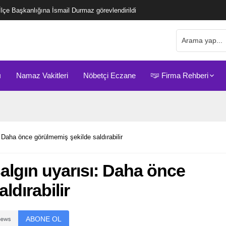
çe Başkanlığına İsmail Durmaz görevlendirildi
ı
Namaz Vakitleri
Nöbetçi Eczane
Firma Rehberi
Daha önce görülmemiş şekilde saldırabilir
lgın uyarısı: Daha önce
ldırabilir
ABONE OL