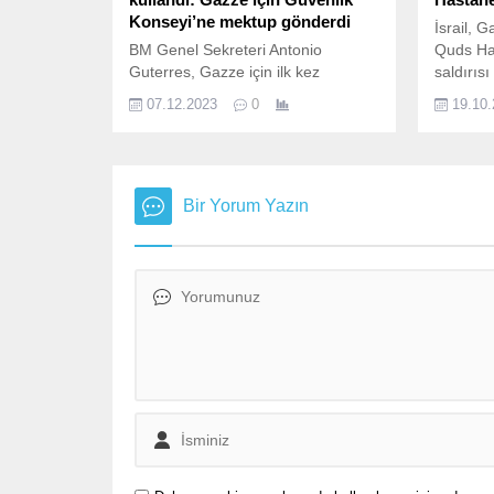
Konseyi’ne mektup gönderdi
İsrail, 
BM Genel Sekreteri Antonio
Quds Has
Guterres, Gazze için ilk kez
saldırısı
yetkisini kullandı. BM Şartı’ndaki
saldırı a
07.12.2023
0
19.10
99. maddeye atıf yapan Guterres
görüntüle
Güvenlik Konseyi’nde gönderdiği
Filistin
mektupta, Gazze’deki durumun
yakınınd
uluslararası barış ve güvenliği
İsrail’in
tehdit ettiğini ifade etti. İsrail ise BM
hava sal
Bir Yorum Yazın
Genel Sekreteri’ne tepki gösterdi.
Filistin 
Birleşmiş Milletler (BM) Genel
açıklama
Sekreteri Antonio Guterres, görev
uçakları
süresi boyunca BM Şartı’na...
el-Hawa
Hastanes
saldırısı
bildirild