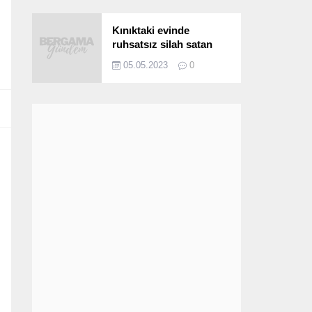
Kınıktaki evinde
ruhsatsız silah satan
şüpheli yakalandı
05.05.2023
0