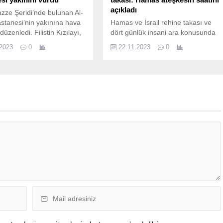
açıkladı
Gazze Şeridi’nde bulunan Al-
tanesi’nin yakınına hava
Hamas ve İsrail rehine takası ve
 düzenledi. Filistin Kızılayı,
dört günlük insani ara konusunda
nına ait
anlaştı. Hamas dört günde 50, İsrai
.2023
0
22.11.2023
0
ri paylaştı. 8 bin
ise 150 rehineyi serbest bırakacak.
linin bulunduğu hastane ve
İsrail Dışişleri Bakanı Eli Cohen,
a can kaybı bildirilmedi.
Hamas’ın yarından itibaren
 Gazze Şeridi’ne yönelik
rehineleri bırakabileceğini söyledi.
dırıları devam ediyor.
Hamas insani aranın yarın saat
Kızılayı tarafından yapılan
10.00’da yürürlüğe gireceğini
da, İsrail savaş
açıkladı. İsrail, serbest
nın Gazze Şeridi’ndeki Tel
bırakabileceği kadın ve
 semtinde bulunan Al-Quds
çocuklardan oluşan 300...
i’nin yakınına hava
 düzenlediği
i.Playvolume Saldırı...