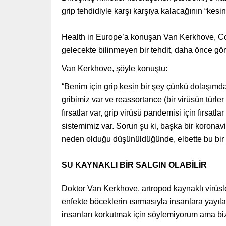
grip tehdidiyle karşı karşıya kalacağının “kesi
Health in Europe’a konuşan Van Kerkhove, Co
gelecekte bilinmeyen bir tehdit, daha önce görü
Van Kerkhove, şöyle konuştu:
“Benim için grip kesin bir şey çünkü dolaşımda
gribimiz var ve reassortance (bir virüsün türler
fırsatlar var, grip virüsü pandemisi için fırsat
sistemimiz var. Sorun şu ki, başka bir koron
neden olduğu düşünüldüğünde, elbette bu bir fı
SU KAYNAKLI BİR SALGIN OLABİLİR
Doktor Van Kerkhove, artropod kaynaklı virüsler
enfekte böceklerin ısırmasıyla insanlara yayıla
insanları korkutmak için söylemiyorum ama bizi