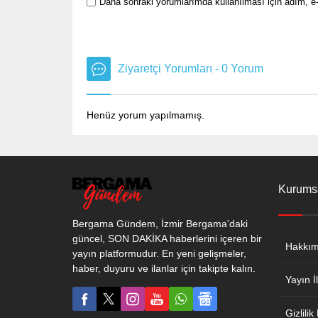
Daha sonraki yorumlarımda kullanılması için adım, e-
Ziyaretçi Yorumları - 0 Yorum
Henüz yorum yapılmamış.
Kurums
Bergama Gündem, İzmir Bergama'daki
güncel, SON DAKİKA haberlerini içeren bir
Hakkım
yayın platformudur. En yeni gelişmeler,
haber, duyuru ve ilanlar için takipte kalın.
Yayın İl
Gizlilik