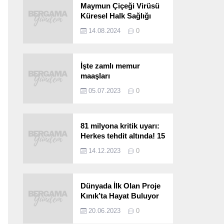
Maymun Çiçeği Virüsü
Küresel Halk Sağlığı
Acil Durumu Olarak İlan
14.08.2024
0
Edildi
İşte zamlı memur
maaşları
05.07.2023
0
81 milyona kritik uyarı:
Herkes tehdit altında! 15
saniyede bulaşıyor, 30
14.12.2023
0
kat hızlı yayılıyor…
Dünyada İlk Olan Proje
Kınık’ta Hayat Buluyor
20.06.2023
0