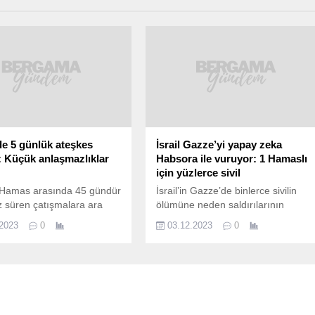
e 5 günlük ateşkes
İsrail Gazze’yi yapay zeka
i: Küçük anlaşmazlıklar
Habsora ile vuruyor: 1 Hamaslı
için yüzlerce sivil
le Hamas arasında 45 gündür
İsrail’in Gazze’de binlerce sivilin
iz süren çatışmalara ara
ölümüne neden saldırılarının
k mi? Amerikan basınına
arkasında nasıl bir sistem var?
.2023
0
03.12.2023
0
aflar çatışmalara 5 gün ara
İsrail ve Filistinli gazeteciler bu
ini öngören anlaşmaya çok
konuyu İsrail istihbaratı ve
üzakerelerin arabulucusu
ordusunda daha önce çalışmış
 küçük anlaşmazlıklar
isimlere sordu. Buna göre İsrail
ı söylüyor. Can kaybı ise 13
ordusu “Habsora” adı verilen bir
ış durumda. İsrail Hamas
yapay zeka sistemi kullanıyor. Peki