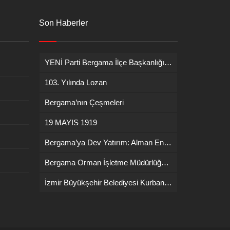
Son Haberler
YENİ Parti Bergama İlçe Başkanlığına İsmail Durmaz görevlendirildi
103. Yılında Lozan
Bergama’nın Çeşmeleri
19 MAYIS 1919
Bergama’ya Dev Yatırım: Alman Enerji Devi ENERCON Fabrika Kuruyor!
Bergama Orman İşletme Müdürlüğü’nde Yangın İşbaşı Eğitimi
İzmir Büyükşehir Belediyesi Kurban Bayramı Kesim Ücretlerini Açıkladı