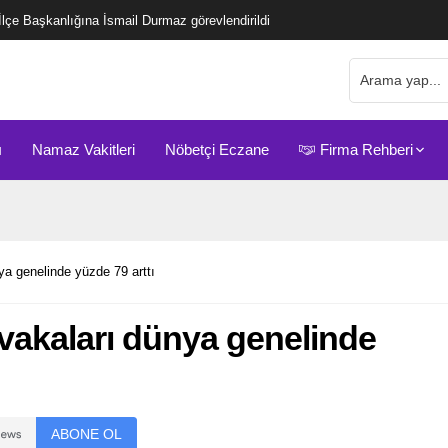
çe Başkanlığına İsmail Durmaz görevlendirildi
ı
Namaz Vakitleri
Nöbetçi Eczane
Firma Rehberi
a genelinde yüzde 79 arttı
vakaları dünya genelinde
ABONE OL