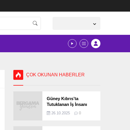
İzmir,
27
°C
Parçalı Bulutlu
ÇOK OKUNAN HABERLER
Güney Kıbrıs’ta
Tutuklanan İş İnsanı
Bergamalı Çıktı!
26.10.2025
0