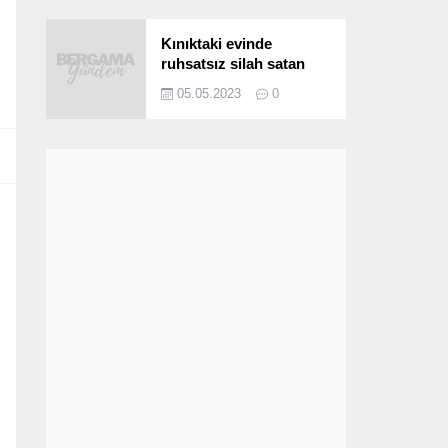
Kınıktaki evinde
ruhsatsız silah satan
şüpheli yakalandı
05.05.2023
0