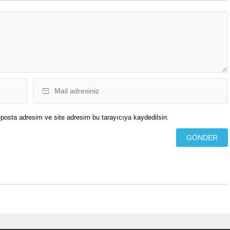
ki savaş yedinci
“Kitle İmha Fabrikası” tanımı
da. Bölgede ateşkes için
yapılan Habsora nedir ve nasıl
.
çalışıyor?...
posta adresim ve site adresim bu tarayıcıya kaydedilsin.