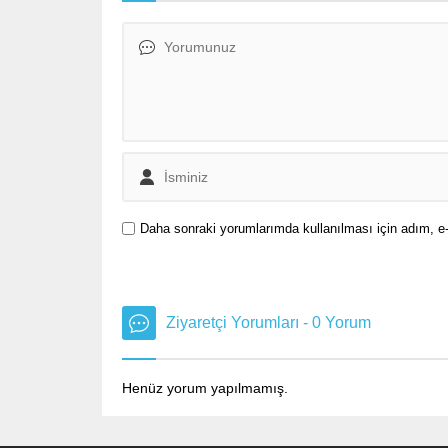
tepkiler geldi. Gazze Sağlık
arasında
Bakanlığı, İsrail güçlerinin el-Ehli...
haftasın
çabalar..
Daha sonraki yorumlarımda kullanılması için adım, e-
Ziyaretçi Yorumları - 0 Yorum
Henüz yorum yapılmamış.