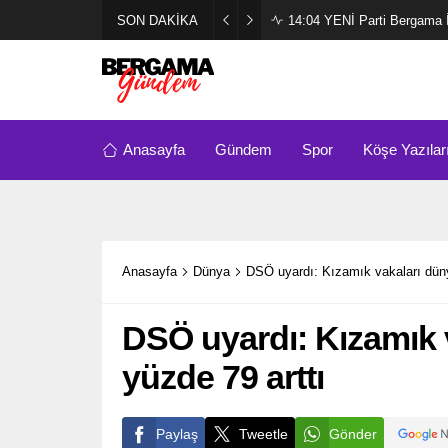
SON DAKİKA
14:04
YENİ Parti Bergama İl
Anasayfa
Gündem
Spor
Köşe Yazılar
Anasayfa
Dünya
DSÖ uyardı: Kızamık vakaları düny
DSÖ uyardı: Kızamık 
yüzde 79 arttı
Paylaş
Tweetle
Gönder