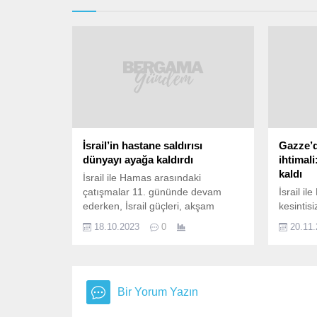
İsrail’in hastane saldırısı
Gazze’d
dünyayı ayağa kaldırdı
ihtimal
kaldı
İsrail ile Hamas arasındaki
çatışmalar 11. gününde devam
İsrail i
ederken, İsrail güçleri, akşam
kesintis
saatlerinde Gazze’de bir hastaneyi
verilece
18.10.2023
0
20.11
hedef aldı. Gazze Sağlık Bakanlığı,
göre tar
saldırıda en az 500 kişinin hayatını
verilmes
kaybettiğini açıkladı. İsrail’in
yakın. M
hastane saldırısı dünyayı ayağa
Katar da
kaldırdı. Liderler ve uluslararası
kaldığın
Bir Yorum Yazın
örgütlerden art arda açıklamalar ve
bini aşm