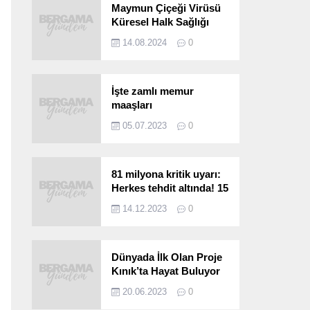
Maymun Çiçeği Virüsü
Küresel Halk Sağlığı
Acil Durumu Olarak İlan
14.08.2024
0
Edildi
İşte zamlı memur
maaşları
05.07.2023
0
81 milyona kritik uyarı:
Herkes tehdit altında! 15
saniyede bulaşıyor, 30
14.12.2023
0
kat hızlı yayılıyor…
Dünyada İlk Olan Proje
Kınık’ta Hayat Buluyor
20.06.2023
0