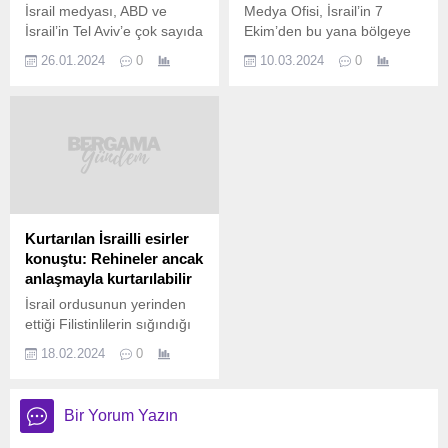
İsrail medyası, ABD ve
Medya Ofisi, İsrail’in 7
İsrail’in Tel Aviv’e çok sayıda
Ekim’den bu yana bölgeye
F-35 ve F15 AI uçağı ile
yönelik saldırıları sonucu
26.01.2024
0
10.03.2024
0
Apache savaş helikopteri
altyapıdaki hasarın 30
tedarikini içeren büyük bir
milyar doları geçtiğini
silah anlaşması imzaladığını
açıkladı. İsrail ordusunun
duyurdu. İsimleri
155 gündür saldırılarını
belirtilmeyen
sürdürdüğü Gazze Şeridi
yetkililer, anlaşmanın
harabeye döndü.
“olağanüstü büyüklükte”
Gazze’deki hükümetin
olduğunu söyledi. İsrail’de
Medya Ofisi tarafından
yayın yapan Kanal 12
yapılan yazılı açıklamada, 7
Kurtarılan İsrailli esirler
televizyonu, Washington’la
Ekim’den bu yana
konuştu: Rehineler ancak
yapılan anlaşmada yer alan
saldırıların evler, tesisler,
anlaşmayla kurtarılabilir
Savunma Bakanlığından
yollar, elektrik, su ve
İsrail ordusunun yerinden
İsrailli yetkililerin şu sözlerini
kanalizasyon hatları da
ettiği Filistinlilerin sığındığı
aktardı:...
dahil...
Refah’a saldırısıyla
18.02.2024
0
kurtardığını duyurduğu 2
esir, İsrail’in esirleri
saldırılarla değil, Hamas ile
Bir Yorum Yazın
esir takası anlaşmasıyla
kurtarabileceğini belirtti.