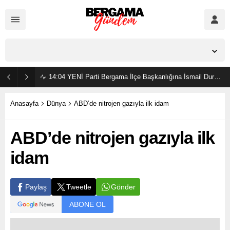
İzmir,
23
°C
Açık
14:04
YENİ Parti Bergama İlçe Başkanlığına İsmail Durmaz görevlendirildi
Anasayfa
Dünya
ABD’de nitrojen gazıyla ilk idam
ABD’de nitrojen gazıyla ilk
idam
Gönder
Paylaş
Tweetle
ABONE OL