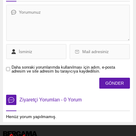
Haaretz gazetesinde yer
alan habere göre, İsrail’in
saldırılarından kaçanların
sığındığı Gazze Şeridi’nin
güneyindeki Refah şehrine
saldırısı sırasında
kurtardığını duyurduğu 2
esir ve aileleri ortak
açıklama yaptı. Louis Hurr
(70) ve...
Daha sonraki yorumlarımda kullanılması için adım, e-posta
adresim ve site adresim bu tarayıcıya kaydedilsin.
Ziyaretçi Yorumları - 0 Yorum
Henüz yorum yapılmamış.