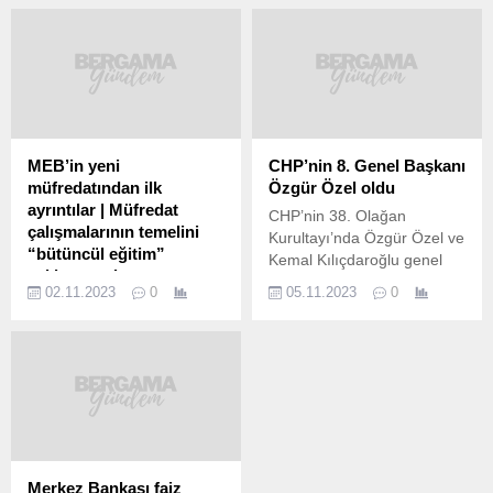
MEB’in yeni
CHP’nin 8. Genel Başkanı
müfredatından ilk
Özgür Özel oldu
ayrıntılar | Müfredat
CHP’nin 38. Olağan
çalışmalarının temelini
Kurultayı’nda Özgür Özel ve
“bütüncül eğitim”
Kemal Kılıçdaroğlu genel
yaklaşımı oluşturuyor
başkanlık için yarıştı. Saat
02.11.2023
0
05.11.2023
0
Milli Eğitim Bakanlığı, tüm
10.00’da başlayan
eğitim kademelerinde yeni
kurultayın ilk gününde 1366
müfredata geçiyor. Yeni
delege sandık başına gitti.
müfredat çalışmalarının
Özgür Özel 682, Kemal
temelini, öğrencilerin
Kılıçdaroğlu 664 oy alırken,
zihinsel, sosyal, duygusal,
seçim ikinci tura kaldı. İkinci
fiziksel ve ahlaki açıdan çok
turda Özgür Özel 812,
yönlü gelişimini esas alan
Kılıçdaroğlu 536 oy aldı. Bu
“bütüncül eğitim” yaklaşımı
sonuçla Özgür Özel,
Merkez Bankası faiz