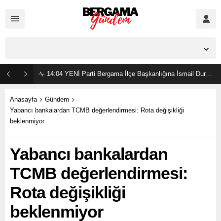
İzmir,
34
°C
Açık
14:04
YENİ Parti Bergama İlçe Başkanlığına İsmail Durmaz görevlendirildi
Anasayfa
Gündem
Yabancı bankalardan TCMB değerlendirmesi: Rota değişikliği
beklenmiyor
Yabancı bankalardan
TCMB değerlendirmesi:
Rota değişikliği
beklenmiyor