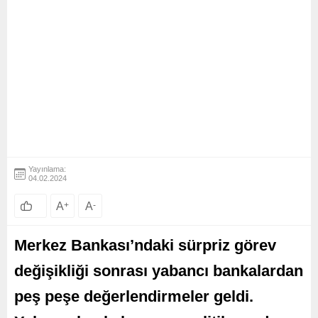
Yayınlama:
04.02.2024
A
+
A
-
Merkez Bankası’ndaki sürpriz görev
değişikliği sonrası yabancı bankalardan
peş peşe değerlendirmeler geldi.