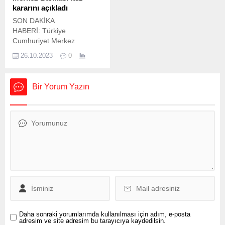
oluşturuyor. Yeni müfredat,
CHP’nin...
kararını açıkladı
2024-2025 eğitim öğretim
SON DAKİKA
döneminden itibaren
HABERİ: Türkiye
kademeli şekilde
Cumhuriyet Merkez
uygulanmaya başlanacak.
Bankası’nın (TCMB) faiz
Milli Eğitim Bakanlığı’nın
26.10.2023
0
kararı belli oldu. Ekim ayı
(MEB) okul öncesinden lise
toplantısını yapan TCMB
son sınıfa kadar tüm...
Para Politikası Kurulu,
Bir Yorum Yazın
politika faizini beklentilere
paralel 5 puan artırarak
yüzde 35’e yükseltti. Aylık
enflasyonun ana eğiliminde
düşüş gözleneceğini
belirten Merkez Bankası,
parasal sıkılaşmanın
gerektiği zamanda ve
gerektiği ölçüde kademeli
olarak güçlendirileceğini
kaydetti. Piyasaların...
Daha sonraki yorumlarımda kullanılması için adım, e-posta
adresim ve site adresim bu tarayıcıya kaydedilsin.