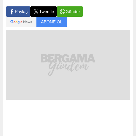
Gönder
Paylaş
Tweetle
ABONE OL