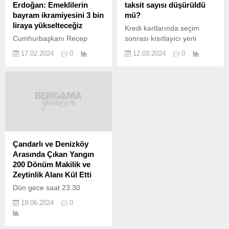
Erdoğan: Emeklilerin
taksit sayısı düşürüldü
bayram ikramiyesini 3 bin
mü?
liraya yükselteceğiz
Kredi kartlarında seçim
Cumhurbaşkanı Recep
sonrası kısıtlayıcı yeni
Tayyip Erdoğan, emeklilerin
düzenlemeler bekleniyor. Bu
17.02.2024
0
12.03.2024
0
bayram ikramiyesinin yüzde
adım öncesi başka bir
50 artışla 3 bin liraya
düzenleme yapıldı.
yükseltileceğini açıkladı.
Bankalar kredi kartına nakit
Yılda 2 kez bayram
avansta taksit sınırını
ikramiyesi alan emekliler,
düşürdü. 12 olarak
2024 yılında toplam 6 bin
uygulanan en yüksek taksit
lira ikramiye almış olacak.
sayısı 3’e indirildi.
31 Mart’taki yerel seçimlere
Kredi kartından nakit
az bir süre kala, saha
avansa taksit sayısı azaldı.
Çandarlı ve Denizköy
çalışmalarına da hız verildi.
Seçim sonrası kredi
Arasında Çıkan Yangın
Cumhurbaşkanı ve AK Parti
kartlarında taksit
200 Dönüm Makilik ve
Genel Başkanı Recep...
düzenlemesi yapılması
Zeytinlik Alanı Kül Etti
bekleniyor. Taksit sayılarının
Dün gece saat 23.30
azaltılacağı, asgari...
sularında Çandarlı ile
19.06.2024
0
Denizköy mahalleleri
arasında bulunan otluk
alanda başlayan yangın,