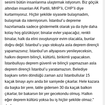
sesimi bütün insanlarıma ulaştırmak istiyorum. Biz göçük
altından insanları AK Partili, MHP’li, CHP’li diye
kurtarmıyoruz. Hiçbir şekilde siyasete bulaşmadım,
bulaşmak da istemiyorum. İstanbul’u depreme
hazırlamada sadece göstermelik olarak ya da öyle daha
kolay hoş gözüküyor; binalar evler yapacağız, renkli
binalar, halk da elini ovuşturuyor evim olacakla, bunlar
doğru değil. İstanbul’u yapı stokuyla asla deprem dirençli
yapamazsınız. İstanbul’un altyapısını yenileyeceksin,
halkını deprem bilinçli, kültürlü, birikimli yapacaksın.
İstanbulluyu deprem güvenli ve bilinçli yapmazsan asla
deprem dirençli İstanbul’u yaratamazsın. Belediye
başkanı sırtını döndüğü zaman aziz İstanbullular 15
kaçak binayı aynı anda bir saniyede çıkarlar. Hele kazara
da başka bir yere, tatile gidersen 30 da kaçak balkon
çıkarlar, bir bakarsın bir yer gecekondu olmuş. Halkın
eğer deprem kültürü yoksa bu iş hiçbir şekilde olmaz.”