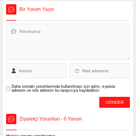
kısa sürede makilik ve
Bir Yorum Yazın
zeytinlik alanlara yayıldı.
İzmir İtfaiyesi’nin 7 arazöz,
6 tonaj araç, 1 merdivenli
araç ve 55 personeli ile
müdahale ettiği yangına,
İzmir Büyükşehir Belediyesi
ve ilçe belediyeleri de çok
sayıda iş makinesi...
Daha sonraki yorumlarımda kullanılması için adım, e-posta
adresim ve site adresim bu tarayıcıya kaydedilsin.
Ziyaretçi Yorumları - 0 Yorum
Henüz yorum yapılmamış.