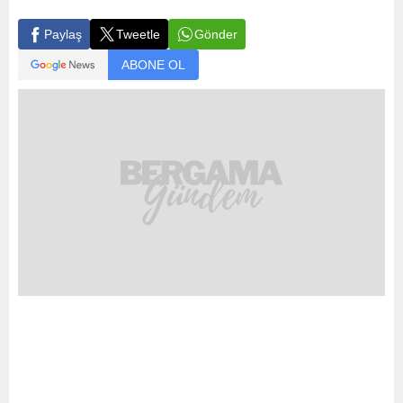
Gönder
Paylaş
Tweetle
ABONE OL