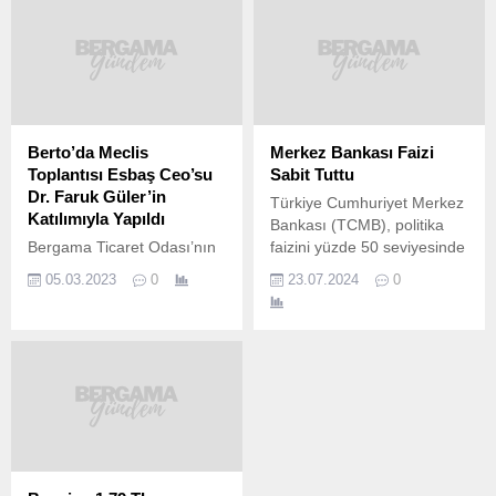
Berto’da Meclis
Merkez Bankası Faizi
Toplantısı Esbaş Ceo’su
Sabit Tuttu
Dr. Faruk Güler’in
Türkiye Cumhuriyet Merkez
Katılımıyla Yapıldı
Bankası (TCMB), politika
Bergama Ticaret Odası’nın
faizini yüzde 50 seviyesinde
Şubat ayı Meclis Toplantısı,
sabit tutarak beklentilere
05.03.2023
0
23.07.2024
0
Ege Serbest Bölge Kurucu
paralel bir karar aldı. Bu
ve İşleticisi A.Ş. (ESBAŞ)
adımla birlikte, TCMB faiz
CEO’su Dr. Faruk Güler‘in
oranlarını üst üste dördüncü
katılımıyla yapıldı. BERTO
ayında da değiştirmemiş
Meclis Başkanı Tahir
oldu. Merkez Bankası’ndan
Erdoğan‘ın başkanlık
yapılan açıklamada,
yaptığı toplantıda Dr. Faruk
temmuz ayı enflasyonunda
Güler, kurulma çalışmaları
geçici bir artışın
süren Batı Anadolu Serbest
öngörüldüğü belirtildi.
Bölgesi’nin güncel durumu
Özellikle yönetilen fiyat ve