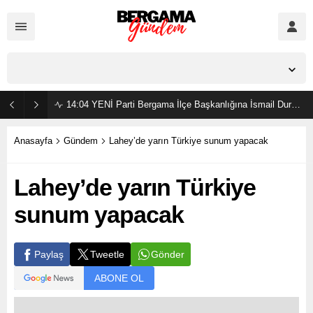
İzmir,
23
°C
Açık
14:04
YENİ Parti Bergama İlçe Başkanlığına İsmail Durmaz görevlendirildi
Anasayfa
Gündem
Lahey’de yarın Türkiye sunum yapacak
Lahey’de yarın Türkiye
sunum yapacak
Gönder
Paylaş
Tweetle
ABONE OL