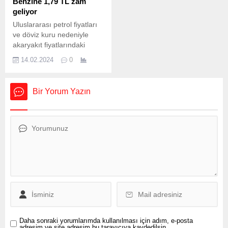
Benzine 1,79 TL zam
hakkında BERTO Meclis
vergi ayarlamaları ile
geliyor
Üyeleri’ne bilgi verdi. Aynı
işlenmemiş...
Uluslararası petrol fiyatları
zamanda BASBAŞ...
ve döviz kuru nedeniyle
akaryakıt fiyatlarındaki
değişkenlik sürüyor. En son
14.02.2024
0
motorine gelen 2 lira 56
kuruşluk zammın ardından
benzinde de fiyat değişiyor.
Bir Yorum Yazın
Benzine bu gece yarısından
itibaren 1 lira 79 kuruşluk bir
zam bekleniyor. Akaryakıt
fiyatlarındaki fahiş yükseliş,
araç sahiplerine zor günler
yaşatırken istasyonlardaki
tabela bir kez...
Daha sonraki yorumlarımda kullanılması için adım, e-posta
adresim ve site adresim bu tarayıcıya kaydedilsin.