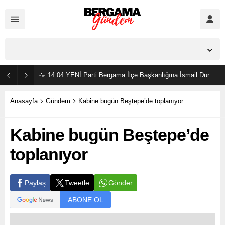
İzmir,
23
°C
Açık
14:04
YENİ Parti Bergama İlçe Başkanlığına İsmail Durmaz görevlendirildi
Anasayfa
Gündem
Kabine bugün Beştepe’de toplanıyor
Kabine bugün Beştepe’de
toplanıyor
Gönder
Paylaş
Tweetle
ABONE OL