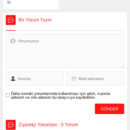
düzenlendi. Bergama’nın
tarihi ve meşhur 99
merdivenlerinde
Bir Yorum Yazın
Cumhuriyetimizin 99.
Yılını geride bırakmanın
şerefine, Bergama
Belediyesi ve Türkiye
Atletizm Federasyonu
işbirliğinde 100. Yıl
Merdiven Çıkma
Yarışması gerçekleştirildi.
Türkiye Atletizm
Federasyonu içinde ilk
olan bu organizasyona
federasyon da temsilci
göndererek yarışmanın...
Daha sonraki yorumlarımda kullanılması için adım, e-posta
adresim ve site adresim bu tarayıcıya kaydedilsin.
Ziyaretçi Yorumları - 0 Yorum