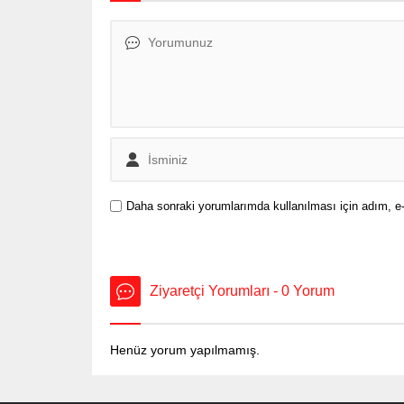
Bakanlıktan yapılan açıklamaya
Üniversi
göre, yıl içerisinde Bakanlığa
Başkanı 
tüketiciler üzerinden ulaşan
gittikçe 
televizyon yayını,...
etkilerin
Daha sonraki yorumlarımda kullanılması için adım, e-
Ziyaretçi Yorumları - 0 Yorum
Henüz yorum yapılmamış.