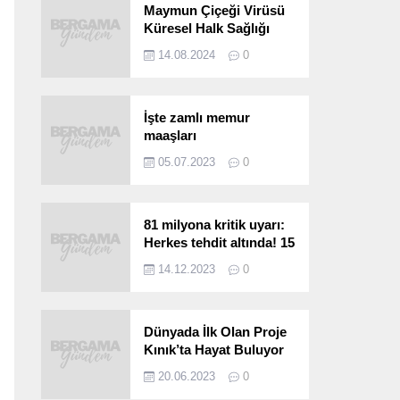
Maymun Çiçeği Virüsü
Küresel Halk Sağlığı
Acil Durumu Olarak İlan
14.08.2024
0
Edildi
İşte zamlı memur
maaşları
05.07.2023
0
81 milyona kritik uyarı:
Herkes tehdit altında! 15
saniyede bulaşıyor, 30
14.12.2023
0
kat hızlı yayılıyor…
Dünyada İlk Olan Proje
Kınık’ta Hayat Buluyor
20.06.2023
0