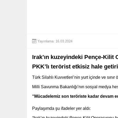
Yayınlama: 16.03.2024
Irak’ın kuzeyindeki Pençe-Kilit
PKK’lı terörist etkisiz hale getiri
Türk Silahlı Kuvvetleri’nin yurt içinde ve sın
Milli Savunma Bakanlığı’nın sosyal medya hesab
“Mücadelemiz son teröriste kadar devam 
Paylaşımda şu ifadeler yer aldı:
“Irak’ın kuzeyindeki Pençe-Kilit Operasyonu böl