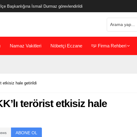
çe Başkanlığına İsmail Durmaz görevlendirildi
ı
Namaz Vakitleri
Nöbetçi Eczane
Firma Rehberi
 etkisiz hale getirildi
’lı terörist etkisiz hale
ABONE OL