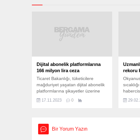
Dijital abonelik platformlarına
Uzmanla
166 milyon lira ceza
rekoru k
Ticaret Bakanlığı, tüketicilere
Okyanusl
mağduriyet yaşatan dijital abonelik
sıcaklığı
platformlarına şikayetler üzerine
habercis
inceleme başlatıldığını duyurdu.
ayında b
17.11.2023
0
29.02
Bakanlık, ilgili kuruluşlara 166
santigra
milyon TL tutarında idari para
rekorunu 
cezası düzenlendiğini de açıkladı.
2024 yaz
Ticaret Bakanlığı dijital abonelik
karşılaşıla
platformları hakkındaki şikayetler ile
Okyanusl
Bir Yorum Yazın
ilgili olarak inceleme başlattı.
artmaya