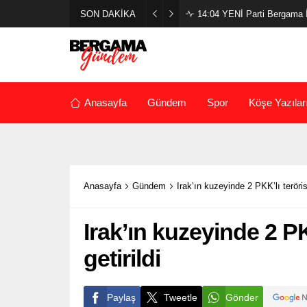
SON DAKİKA
14:04
YENİ Parti Bergama İl
Anasayfa
Gündem
Spor
Köşe Yazılar
Anasayfa
Gündem
Irak’ın kuzeyinde 2 PKK’lı terörist
Irak’ın kuzeyinde 2 PKK
getirildi
Paylaş
Tweetle
Gönder