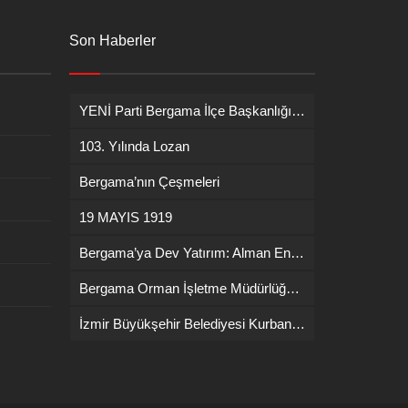
Son Haberler
YENİ Parti Bergama İlçe Başkanlığına İsmail Durmaz görevlendirildi
103. Yılında Lozan
Bergama’nın Çeşmeleri
19 MAYIS 1919
Bergama’ya Dev Yatırım: Alman Enerji Devi ENERCON Fabrika Kuruyor!
Bergama Orman İşletme Müdürlüğü’nde Yangın İşbaşı Eğitimi
İzmir Büyükşehir Belediyesi Kurban Bayramı Kesim Ücretlerini Açıkladı