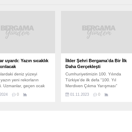
r uyardı: Yazın sıcaklık
İlkler Şehri Bergama’da Bir İlk
ırılacak
Daha Gerçekleşti
ardaki deniz yüzeyi
Cumhuriyetimizin 100. Yılında
 yazın yeni rekorların
Türkiye’de ilk defa “100. Yıl
i. Uzmanlar, geçen ocak
Merdiven Çıkma Yarışması”
ütün okyanusların 21,1
düzenlendi. Bergama’nın tarihi ve
.2024
0
01.11.2023
0
t dereceyle ağustos
meşhur 99 merdivenlerinde
egale ettiğini belirterek
Cumhuriyetimizin 99. Yılını geride
ında rekor sıcaklılarla
bırakmanın şerefine, Bergama
bileceğini dile getirdi.​​​​​​​
Belediyesi ve Türkiye Atletizm
ardaki deniz sıcaklığı
Federasyonu işbirliğinde 100. Yıl
 devam ediyor. Bakırçay
Merdiven Çıkma Yarışması