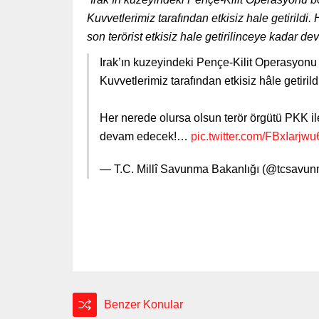
Kuvvetlerimiz tarafından etkisiz hale getirildi.
son terörist etkisiz hale getirilinceye kadar d
Irak’ın kuzeyindeki Pençe-Kilit Operasyonu b
Kuvvetlerimiz tarafından etkisiz hâle getirild
Her nerede olursa olsun terör örgütü PKK ile
devam edecek!…
pic.twitter.com/FBxIarjwu
— T.C. Millî Savunma Bakanlığı (@tcsavu
Benzer Konular