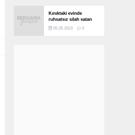
Kınıktaki evinde
ruhsatsız silah satan
şüpheli yakalandı
05.05.2023
0