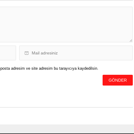
tesi Coğrafya Bölümü
gerçekleştirildi. Türkiye Atletizm
Prof. Dr. Şermin Tağıl,
Federasyonu içinde ilk olan bu
artan iklim değişikliğinin
organizasyona federasyon da
in günlük...
temsilci göndererek yarışmanın...
posta adresim ve site adresim bu tarayıcıya kaydedilsin.