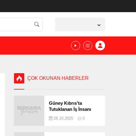
İzmir,
23
°C
Açık
ÇOK OKUNAN HABERLER
Güney Kıbrıs’ta
Tutuklanan İş İnsanı
Bergamalı Çıktı!
26.10.2025
0