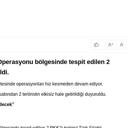
A
+
A
-
 Operasyonu bölgesinde tespit edilen 2
ldi.
ır ötesinde operasyonları hız kesmeden devam ediyor.
ından 2 teröristin etkisiz hale getirildiği duyuruldu.
edecek”
gesinde tespit edilen 2 PKK’lı terörist Türk Silahlı