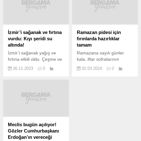
İzmir’i sağanak ve fırtına
Ramazan pidesi için
vurdu: Kıyı şeridi su
fırınlarda hazırlıklar
altında!
tamam
İzmir’i sağanak yağış ve
Ramazana sayılı günler
fırtına etkili oldu. Çeşme ve
kala, iftar sofralarının
Karşıyaka ilçelerinde deniz
vazgeçilmezi ramazan
26.11.2023
0
02.03.2024
0
taştı, yollar göle döndü.
pideleri için fırıncılar
Bazı ev ve iş yerlerini su
hazırlıklarını tamamladı.
bastı. İzmir’de gün boyu
Fırıncılar, vatandaşların
devam eden yağmur, gece
özellikle iftar sofrasında
geç saatlerde etkisini artırdı.
görmeyi istediği sıcak
Fırtınanın da başlamasıyla
pideleri hazırlamak için
Karşıyaka ilçesinde
yoğun mesai harcıyor.
Mavişehir Mahallesi ile
Açıklamalarda bulunan fırın
Aksoy Mahallesi’nde deniz
sahibi Osman Atak,
Meclis bugün açılıyor!
taştı. Sahildeki sitelerin
eksiklikleri tamamladıklarını
Gözler Cumhurbaşkanı
bahçeleri suyla...
belirterek, ramazanın
Erdoğan’ın vereceği