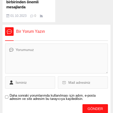
gelmesini dört gözle
birbirinden önemli
beklediklerini söyledi. Atak,
mesajlarda
ramazandan 15 gün önce
Türkiye Büyük Millet Meclisi
pide üretimine
01.10.2023
0
bugün açılıyor. Saat
başladıklarının...
14.00’te Genel Kurul’un
açılmasının ardından
Bir Yorum Yazın
Cumhurbaşkanı Erdoğan
kürsüye çıkacak. Erdoğan’ın
açılış konuşmasında yeni
anayasa, ekonomi ve
yapılması planlanan
düzenlemelere ilişkin
mesajlar vermesi
bekleniyor. Yeni dönemde
Meclis, bütçe başta olmak
üzere, milyonlarca kişiyi
ilgilendiren çok sayıda yasal
düzenleme için de mesai
yapacak. TBMM Genel...
Daha sonraki yorumlarımda kullanılması için adım, e-posta
adresim ve site adresim bu tarayıcıya kaydedilsin.