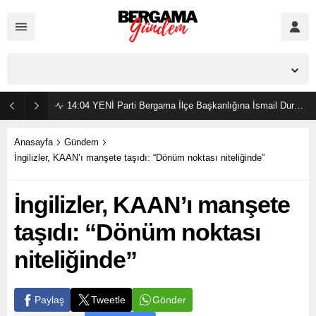
İzmir,
27
°C
Parçalı Bulutlu
14:04
YENİ Parti Bergama İlçe Başkanlığına İsmail Durmaz görevlendirildi
Anasayfa
Gündem
İngilizler, KAAN’ı manşete taşıdı: “Dönüm noktası niteliğinde”
İngilizler, KAAN’ı manşete
taşıdı: “Dönüm noktası
niteliğinde”
Gönder
Paylaş
Tweetle