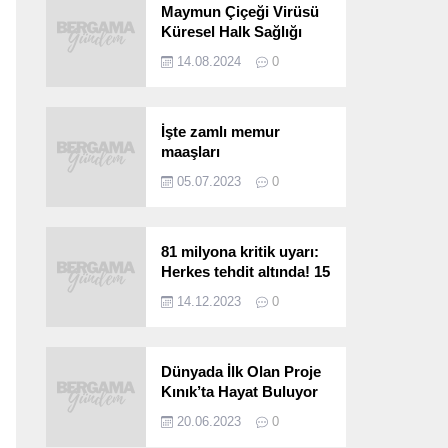
Maymun Çiçeği Virüsü
Küresel Halk Sağlığı
Acil Durumu Olarak İlan
14.08.2024
0
Edildi
İşte zamlı memur
maaşları
05.07.2023
0
81 milyona kritik uyarı:
Herkes tehdit altında! 15
saniyede bulaşıyor, 30
14.12.2023
0
kat hızlı yayılıyor…
Dünyada İlk Olan Proje
Kınık’ta Hayat Buluyor
20.06.2023
0