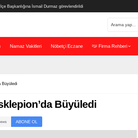
çe Başkanlığına İsmail Durmaz görevlendirildi
ı
Namaz Vakitleri
Nöbetçi Eczane
Firma Rehberi
a Büyüledi
sklepion’da Büyüledi
ABONE OL