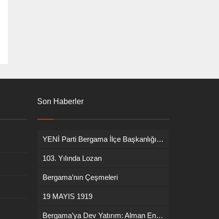
Son Haberler
YENİ Parti Bergama İlçe Başkanlığına İsmail Durmaz görevlendirildi
103. Yılında Lozan
Bergama’nın Çeşmeleri
19 MAYIS 1919
Bergama’ya Dev Yatırım: Alman Enerji Devi ENERCON Fabrika Kuruyor!