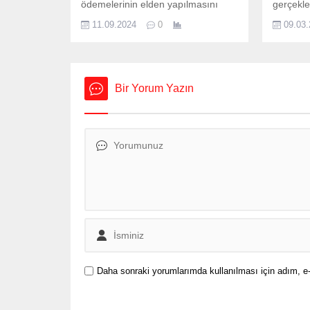
ödemelerinin elden yapılmasını
gerçekle
engellemek amacıyla yeni bir
ilişkin, 
11.09.2024
0
09.03
düzenlemeye hazırlanıyor. Bu
Yasanın 
kapsamda, kiraların banka veya
son seç
PTT aracılığıyla ödenmesi zorunlu
netice b
hale getirilecek. Yeni düzenlemeye
kardeşle
göre, kirayı elden ödeyen veya
olacak.”
Bir Yorum Yazın
tahsil edenler, en az 5 bin lira özel
Erdoğan,
usulsüzlük cezası ile karşı karşıya
(TÜGVA)
kalacak. Cezalar Nasıl
Spor Sa
Uygulanacak? Gelir İdaresi...
Gençlik 
Daha sonraki yorumlarımda kullanılması için adım, e-