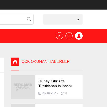
İzmir,
23
°C
Açık
ÇOK OKUNAN HABERLER
Güney Kıbrıs’ta
Tutuklanan İş İnsanı
Bergamalı Çıktı!
26.10.2025
0