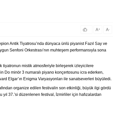
A
+
A
-
epion Antik Tiyatrosu’nda dünyaca ünlü piyanist Fazıl Say ve
ygun Senfoni Orkestrası’nın muhteşem performansıyla sona
k tiyatronun mistik atmosferiyle birleşerek izleyicilere
’in Do minör 3 numaralı piyano konçertosunu icra ederken,
d Elgar’ın Enigma Varyasyonları ile sanatseverleri büyüledi.
fından organize edilen festivalin son etkinliği, büyük ilgi gördü
ıl 37.’si düzenlenen festival, İzmirliler için hafızalardan