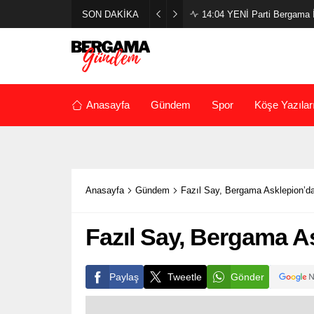
SON DAKİKA
14:04
YENİ Parti Bergama İl
Anasayfa
Gündem
Spor
Köşe Yazılar
Anasayfa
Gündem
Fazıl Say, Bergama Asklepion’d
Fazıl Say, Bergama A
Paylaş
Tweetle
Gönder