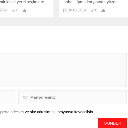
ştirilecek yerel seçimlere
pahalılığının karşısında yüzde
“Benim için bu bir final.
49,25 oranında zam alan ancak
.2024
0
26.01.2024
0
verdiği yetkiyle bu seçim
beklentileri istedikleri düzeyde
imim ama buradan çıkacak
olmayan emekliler için bazı
enden sonra gelecek
düzenlemelerin hayata geçirilmesi
rim için bir emanetin devri
planlanıyor. Yapılacak düzenleme
 dedi. Cumhurbaşkanı
ile sağlık hizmetlerinden kültürel
 Türkiye Gençlik Vakfı
etkinliklere, ulaşımdan sosyal
 tarafından Sinan Erdem
imkanlara kadar geniş bir
lonu’nda düzenlenen 7.
yelpazede emeklilere yönelik
Buluşması öncesinde...
avantajlar sağlanacak. SSK ve Bağ
Kur emekli aylıklarına yapılacak
artışın yüzde 49,25’e...
posta adresim ve site adresim bu tarayıcıya kaydedilsin.