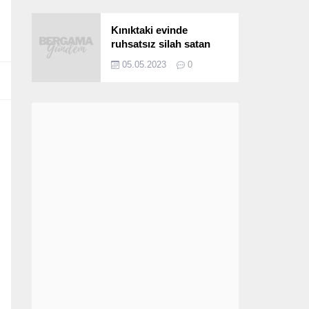
Kınıktaki evinde
ruhsatsız silah satan
şüpheli yakalandı
05.05.2023
0