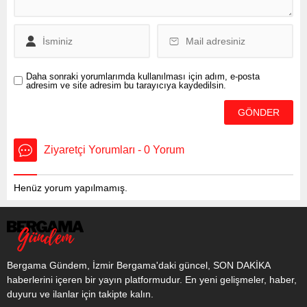
gazetecilere yaptığı
açıklamada, Türkiye’nin milli
muharip uçağı KAAN’ın...
Daha sonraki yorumlarımda kullanılması için adım, e-posta
adresim ve site adresim bu tarayıcıya kaydedilsin.
Ziyaretçi Yorumları - 0 Yorum
Henüz yorum yapılmamış.
Bergama Gündem, İzmir Bergama'daki güncel, SON DAKİKA
haberlerini içeren bir yayın platformudur. En yeni gelişmeler, haber,
duyuru ve ilanlar için takipte kalın.