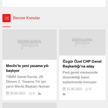
Benzer Konular
Özgür Özel CHP Genel
Meclis’te yeni yasama yılı
Başkanlığı’na aday
başlıyor
Parti genel merkezinde
TBMM Genel Kurulu, 28.
düzenlediği basın
Dönem 2. Yasama Yılı için
toplantısında konuşan
yarın Meclis Başkanı Numan
Özgür Özel, CHP Genel
15.09.2023
0
Kurtulmuş başkanlığında
Başkanlığı’na adaylığını
30.09.2023
0
toplanacak. Cumhurbaşkanı
açıkladı. Özel, grup
Recep Tayyip Erdoğan
başkanlığı konusunda
milletvekillerine hitap edecek,
yeniden değerlendirme