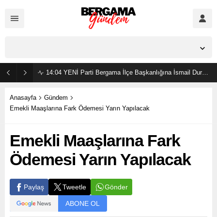
İzmir,
36
°C
Açık
14:04
YENİ Parti Bergama İlçe Başkanlığına İsmail Durmaz görevlendirildi
Anasayfa
Gündem
Emekli Maaşlarına Fark Ödemesi Yarın Yapılacak
Emekli Maaşlarına Fark
Ödemesi Yarın Yapılacak
Gönder
Paylaş
Tweetle
ABONE OL