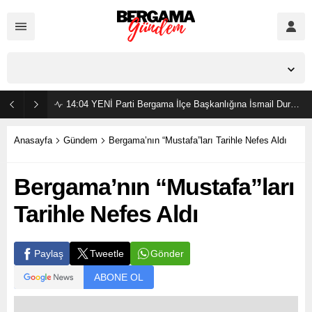
İzmir,
23
°C
Açık
14:04
YENİ Parti Bergama İlçe Başkanlığına İsmail Durmaz görevlendirildi
Anasayfa
Gündem
Bergama’nın “Mustafa”ları Tarihle Nefes Aldı
Bergama’nın “Mustafa”ları
Tarihle Nefes Aldı
Gönder
Paylaş
Tweetle
ABONE OL