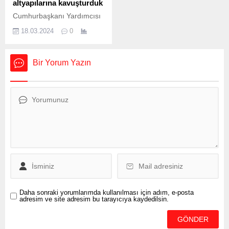
altyapılarına kavuşturduk
evlat muamelesi” yaptığını
terör eylemi
Cumhurbaşkanı Yardımcısı
söylemesinin ardından,
planlamalarında yer aldığı
Cevdet Yılmaz, “81 ilimizi
Büyükşehir cephesinden
tespit edildi. 2017...
18.03.2024
0
binalarıyla, donatılarıyla,
açıklamalar geldi. AK Parti
teçhizatıyla, ambulanslarıyla
kanadından gelen bu
en modern sağlık
açıklamalara yanıt
Bir Yorum Yazın
altyapılarına kavuşturduk.
veren Tanju...
Yaklaşık 310 bini doktor
olmak üzere bir buçuk
milyona yakın sağlık
çalışanıyla bu alandaki
insan kaynağımızı da
güçlendirdik, güçlendirmeye
de devam ediyoruz” dedi.
Yılmaz, Amasya Devlet
Hastanesi’nin temel atma
töreninde yaptığı
konuşmada, “Her şeyin başı
sağlık” diyerek...
Daha sonraki yorumlarımda kullanılması için adım, e-posta
adresim ve site adresim bu tarayıcıya kaydedilsin.