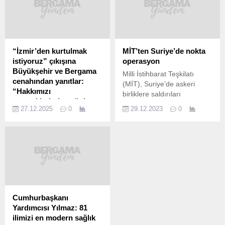
“İzmir’den kurtulmak
MİT’ten Suriye’de nokta
istiyoruz” çıkışına
operasyon
Büyükşehir ve Bergama
Milli İstihbarat Teşkilatı
cenahından yanıtlar:
(MİT), Suriye’de askeri
“Hakkımızı
birliklere saldırıları
vereceklerinden şüphem
planlayan, terör örgütü
27.12.2025
0
29.12.2023
0
yok”
PKK/YPG’nin sözde Tabka
İl olma potansiyeli taşıyan
sorumlularından Ömer
ilçeler arasında gösterilen
Abdullah el Dahham’ı
Bergama, son günlerde
operasyonla etkisiz hale
yeniden tartışmaların
getirdi. Güvenlik
odağında yer alıyor. AK
kaynaklarından alınan
Parti Bergama İlçe Başkanı
bilgiye göre, terör örgütü
Hasan Şahin’in,
PKK/YPG’nin sözde
Bergama’nın İzmir’den
Suriye’nin Tabka kenti
Cumhurbaşkanı
ayrılmak istediğini ifade
sorumlularından “Abu
Yardımcısı Yılmaz: 81
ederek İzmir Büyükşehir
Dahham” kod adlı
ilimizi en modern sağlık
Belediyesi’nin ilçeye “üvey
teröristin Türkiye’ye yönelik